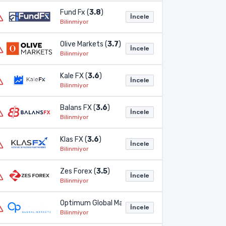
Fund Fx (
3.8
)
İncele
Bilinmiyor
Olive Markets (
3.7
)
İncele
Bilinmiyor
Kale FX (
3.6
)
İncele
Bilinmiyor
Balans FX (
3.6
)
İncele
Bilinmiyor
Klas FX (
3.6
)
İncele
Bilinmiyor
Zes Forex (
3.5
)
İncele
Bilinmiyor
Optimum Global Markets (
3.2
)
İncele
Bilinmiyor