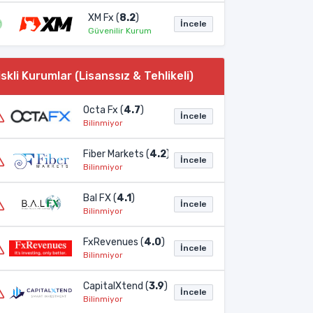
XM Fx (
8.2
)
İncele
Güvenilir Kurum
iskli Kurumlar (Lisanssız & Tehlikeli)
Octa Fx (
4.7
)
İncele
Bilinmiyor
Fiber Markets (
4.2
)
İncele
Bilinmiyor
Bal FX (
4.1
)
İncele
Bilinmiyor
FxRevenues (
4.0
)
İncele
Bilinmiyor
CapitalXtend (
3.9
)
İncele
Bilinmiyor