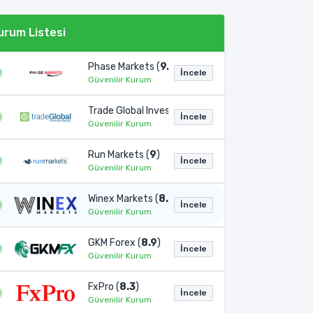
urum Listesi
Phase Markets (
9.1
)
İncele
Güvenilir Kurum
Trade Global Invest (
9
)
İncele
Güvenilir Kurum
Run Markets (
9
)
İncele
Güvenilir Kurum
Winex Markets (
8.9
)
İncele
Güvenilir Kurum
GKM Forex (
8.9
)
İncele
Güvenilir Kurum
FxPro (
8.3
)
İncele
Güvenilir Kurum