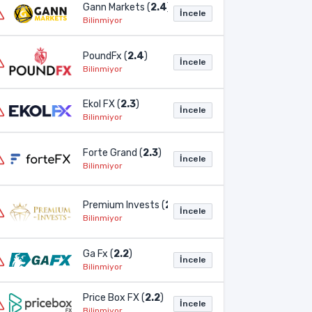
Gann Markets (
2.4
)
İncele
Bilinmiyor
PoundFx (
2.4
)
İncele
Bilinmiyor
Ekol FX (
2.3
)
İncele
Bilinmiyor
Forte Grand (
2.3
)
İncele
Bilinmiyor
Premium Invests (
2.3
)
İncele
Bilinmiyor
Ga Fx (
2.2
)
İncele
Bilinmiyor
Price Box FX (
2.2
)
İncele
Bilinmiyor