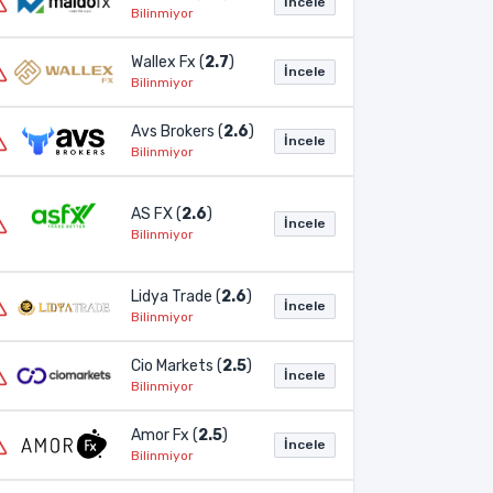
İncele
Bilinmiyor
Wallex Fx (
2.7
)
İncele
Bilinmiyor
Avs Brokers (
2.6
)
İncele
Bilinmiyor
AS FX (
2.6
)
İncele
Bilinmiyor
Lidya Trade (
2.6
)
İncele
Bilinmiyor
Cio Markets (
2.5
)
İncele
Bilinmiyor
Amor Fx (
2.5
)
İncele
Bilinmiyor