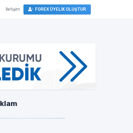
İletişim
FOREX ÜYELİK OLUŞTUR
klam