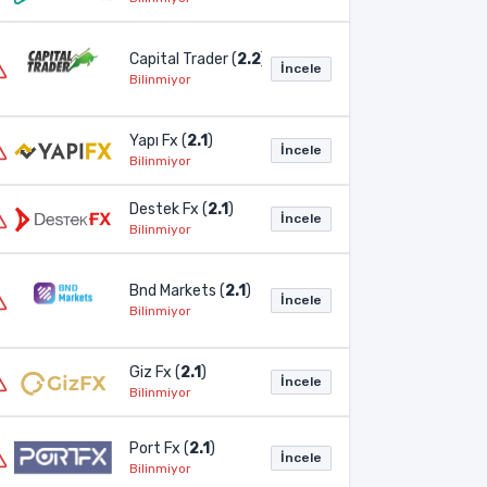
Capital Trader (
2.2
)
İncele
Bilinmiyor
Yapı Fx (
2.1
)
İncele
Bilinmiyor
Destek Fx (
2.1
)
İncele
Bilinmiyor
Bnd Markets (
2.1
)
İncele
Bilinmiyor
Giz Fx (
2.1
)
İncele
Bilinmiyor
Port Fx (
2.1
)
İncele
Bilinmiyor