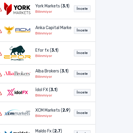
York Markets (
3.1
)
İncele
Bilinmiyor
Anka Capital Markets (
3.1
)
İncele
Bilinmiyor
Efor fx (
3.1
)
İncele
Bilinmiyor
Alba Brokers (
3.1
)
İncele
Bilinmiyor
İdol FX (
3.1
)
İncele
Bilinmiyor
XCM Markets (
2.9
)
İncele
Bilinmiyor
Maldo Fx (
2.7
)