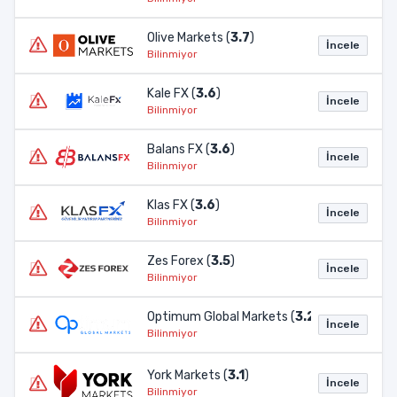
Olive Markets (
3.7
)
İncele
Bilinmiyor
Kale FX (
3.6
)
İncele
Bilinmiyor
Balans FX (
3.6
)
İncele
Bilinmiyor
Klas FX (
3.6
)
İncele
Bilinmiyor
Zes Forex (
3.5
)
İncele
Bilinmiyor
Optimum Global Markets (
3.2
)
İncele
Bilinmiyor
York Markets (
3.1
)
İncele
Bilinmiyor