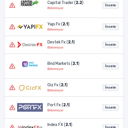
Capital Trader (
2.2
)
İncele
Bilinmiyor
Yapı Fx (
2.1
)
İncele
Bilinmiyor
Destek Fx (
2.1
)
İncele
Bilinmiyor
Bnd Markets (
2.1
)
İncele
Bilinmiyor
Giz Fx (
2.1
)
İncele
Bilinmiyor
Port Fx (
2.1
)
İncele
Bilinmiyor
Index FX (
2.1
)
İncele