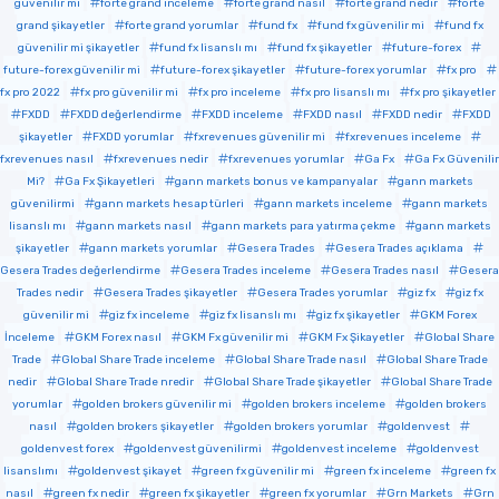
güvenilir mi
forte grand inceleme
forte grand nasıl
forte grand nedir
forte
grand şikayetler
forte grand yorumlar
fund fx
fund fx güvenilir mi
fund fx
güvenilir mi şikayetler
fund fx lisanslı mı
fund fx şikayetler
future-forex
future-forex güvenilir mi
future-forex şikayetler
future-forex yorumlar
fx pro
fx pro 2022
fx pro güvenilir mi
fx pro inceleme
fx pro lisanslı mı
fx pro şikayetler
FXDD
FXDD değerlendirme
FXDD inceleme
FXDD nasıl
FXDD nedir
FXDD
şikayetler
FXDD yorumlar
fxrevenues güvenilir mi
fxrevenues inceleme
fxrevenues nasıl
fxrevenues nedir
fxrevenues yorumlar
Ga Fx
Ga Fx Güvenilir
Mi?
Ga Fx Şikayetleri
gann markets bonus ve kampanyalar
gann markets
güvenilirmi
gann markets hesap türleri
gann markets inceleme
gann markets
lisanslı mı
gann markets nasıl
gann markets para yatırma çekme
gann markets
şikayetler
gann markets yorumlar
Gesera Trades
Gesera Trades açıklama
Gesera Trades değerlendirme
Gesera Trades inceleme
Gesera Trades nasıl
Gesera
Trades nedir
Gesera Trades şikayetler
Gesera Trades yorumlar
giz fx
giz fx
güvenilir mi
giz fx inceleme
giz fx lisanslı mı
giz fx şikayetler
GKM Forex
İnceleme
GKM Forex nasıl
GKM Fx güvenilir mi
GKM Fx Şikayetler
Global Share
Trade
Global Share Trade inceleme
Global Share Trade nasıl
Global Share Trade
nedir
Global Share Trade nredir
Global Share Trade şikayetler
Global Share Trade
yorumlar
golden brokers güvenilir mi
golden brokers inceleme
golden brokers
nasıl
golden brokers şikayetler
golden brokers yorumlar
goldenvest
goldenvest forex
goldenvest güvenilirmi
goldenvest inceleme
goldenvest
lisanslımı
goldenvest şikayet
green fx güvenilir mi
green fx inceleme
green fx
nasıl
green fx nedir
green fx şikayetler
green fx yorumlar
Grn Markets
Grn