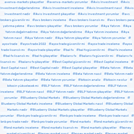
avenva-markets şikayetler
avenva-markets yorumlar
Avis Investment
Avis
Investment değerlendirme
Avis Investment inceleme
Avis Investment nasıl
Avis
Investment nedir
Avis Investment şikayetler
Avis Investment yorumlar
avs
brokers güvenilir mi
avs brokers inceleme
avs brokers lisanslı mı
avs brokers para
yatırma çekme
avs brokers şikayetler
avs brokers yorumlar
Aya Yatırım
Aya
Yatırım değelrnedirme
Aya Yatırım değerlendirme
Aya Yatırım inceleme
Aya
Yatırım nasıl
Aya Yatırım nedir
Aya Yatırım şikayetler
Aya Yatırım yorumlar
ayox trade
ayox trade 2022
ayox trade güvenilir mi
ayox trade inceleme
ayox
trade lisanslı mı
ayox trade şikayetler
bal fx
bal fx güvenilir mi
bal fx inceleme
bal fx lisanslı mı
bal fx şikayetler
balans fx
balans fx güvenilir mi
balans fx
lisanslı mı
balans fx şikayetler
Best Capital güvenilir mi
Best Capital inceleme
Best Capital nasıl
Best Capital nedir
Best Capital şikayetler
Beta Yatırım
Beta
Yatırım değerlendirme
Beta Yatırım inceleme
Beta Yatırım nasıl
Beta Yatırım nedir
Beta Yatırım şikayetler
Beta Yatırım yorumlar
bitcoin analiz
bitcoin ne olur
bitcoin yükselecek mi
BLP Yatırım
BLP Yatırım değerlendirme
BLP Yatırım
inceleme
BLP Yatırım nasıl
BLP Yatırım nedir
BLP Yatırım şikayetler
BLP Yatırım
yorumlar
Blueberry Global Markets
Blueberry Global Markets değerlendirme
Blueberry Global Markets inceleme
Blueberry Global Markets nasıl
Blueberry Global
Markets nedir
Blueberry Global Markets şikayetler
Blueberry Global Markets
yorumlar
bnb pro trade güvenilir mi
bnb pro trade inceleme
bnb pro trade nasıl
bnb pro trade nedir
bnb pro trade yorumlar
bnd markets
bnd markets güvenilir mi
bnd markets inceleme
bnd markets lisanslı mı
bnd markets şikayetler
boney
market güvenilir mi
boney market nasıl
boney market nedir
boney market