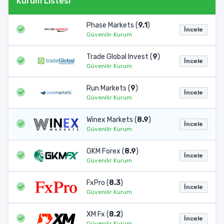
Kurum Listesi
Phase Markets (
9.1
)
İncele
Güvenilir Kurum
Trade Global Invest (
9
)
İncele
Güvenilir Kurum
Run Markets (
9
)
İncele
Güvenilir Kurum
Winex Markets (
8.9
)
İncele
Güvenilir Kurum
GKM Forex (
8.9
)
İncele
Güvenilir Kurum
FxPro (
8.3
)
İncele
Güvenilir Kurum
XM Fx (
8.2
)
İncele
Güvenilir Kurum