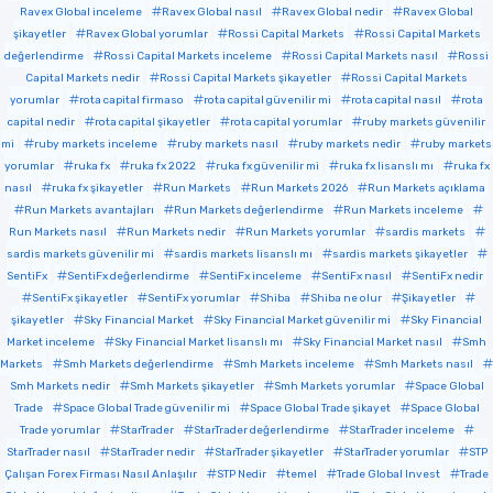
Ravex Global inceleme
Ravex Global nasıl
Ravex Global nedir
Ravex Global
şikayetler
Ravex Global yorumlar
Rossi Capital Markets
Rossi Capital Markets
değerlendirme
Rossi Capital Markets inceleme
Rossi Capital Markets nasıl
Rossi
Capital Markets nedir
Rossi Capital Markets şikayetler
Rossi Capital Markets
yorumlar
rota capital firmaso
rota capital güvenilir mi
rota capital nasıl
rota
capital nedir
rota capital şikayetler
rota capital yorumlar
ruby markets güvenilir
mi
ruby markets inceleme
ruby markets nasıl
ruby markets nedir
ruby markets
yorumlar
ruka fx
ruka fx 2022
ruka fx güvenilir mi
ruka fx lisanslı mı
ruka fx
nasıl
ruka fx şikayetler
Run Markets
Run Markets 2026
Run Markets açıklama
Run Markets avantajları
Run Markets değerlendirme
Run Markets inceleme
Run Markets nasıl
Run Markets nedir
Run Markets yorumlar
sardis markets
sardis markets güvenilir mi
sardis markets lisanslı mı
sardis markets şikayetler
SentiFx
SentiFx değerlendirme
SentiFx inceleme
SentiFx nasıl
SentiFx nedir
SentiFx şikayetler
SentiFx yorumlar
Shiba
Shiba ne olur
Şikayetler
şikayetler
Sky Financial Market
Sky Financial Market güvenilir mi
Sky Financial
Market inceleme
Sky Financial Market lisanslı mı
Sky Financial Market nasıl
Smh
Markets
Smh Markets değerlendirme
Smh Markets inceleme
Smh Markets nasıl
Smh Markets nedir
Smh Markets şikayetler
Smh Markets yorumlar
Space Global
Trade
Space Global Trade güvenilir mi
Space Global Trade şikayet
Space Global
Trade yorumlar
StarTrader
StarTrader değerlendirme
StarTrader inceleme
StarTrader nasıl
StarTrader nedir
StarTrader şikayetler
StarTrader yorumlar
STP
Çalışan Forex Firması Nasıl Anlaşılır
STP Nedir
temel
Trade Global Invest
Trade