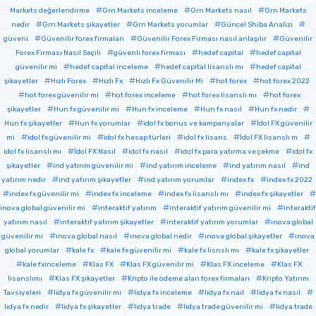
Markets değerlendirme
Grn Markets inceleme
Grn Markets nasıl
Grn Markets
nedir
Grn Markets şikayetler
Grn Markets yorumlar
Güncel Shiba Analizi
güveni
Güvenilir forex firmaları
Güvenilir Forex Firması nasıl anlaşılır
Güvenilir
Forex Firması Nasıl Seçili
güvenli forex firması
hedef capital
hedef capital
güvenilir mi
hedef capital inceleme
hedef capital lisanslı mı
hedef capital
şikayetler
Hızlı Forex
Hızlı Fx
Hızlı Fx Güvenilir Mi
hot forex
hot forex 2022
hot forex güvenilir mi
hot forex inceleme
hot forex lisanslı mı
hot forex
şikayetler
Hun fx güvenilir mi
Hun fx inceleme
Hun fx nasıl
Hun fx nedir
Hun fx şikayetler
Hun fx yorumlar
idol fx bonus ve kampanyalar
İdol FX güvenilir
mi
idol fx güvenilir mi
idol fx hesap türleri
idol fx lisans
İdol FX lisanslı m
idol fx lisanslı mı
İdol FX Nasıl
idol fx nasıl
idol fx para yatırma ve çekme
idol fx
şikayetler
ind yatırım güvenilir mi
ind yatırım inceleme
ind yatırım nasıl
ind
yatırım nedir
ind yatırım şikayetler
ind yatırım yorumlar
index fx
index fx 2022
index fx güvenilir mi
index fx inceleme
index fx lisanslı mı
index fx şikayetler
inova global güvenilir mi
interaktif yatırım
interaktif yatırım güvenilir mi
interaktif
yatırım nasıl
interaktif yatırım şikayetler
interaktif yatırım yorumlar
ınova global
güvenilir mi
ınova global nasıl
ınova global nedir
ınova global şikayetler
ınova
global yorumlar
kale fx
kale fx güvenilir mi
kale fx lisnslı mı
kale fx şikayetler
kale fxinceleme
Klas FX
Klas FX güvenilir mi
Klas FX inceleme
Klas FX
lisanslımı
Klas FX şikayetler
Kripto ile ödeme alan forex firmaları
Kripto Yatırım
Tavsiyeleri
lidya fx güvenilir mi
lidya fx inceleme
lidya fx naıl
lidya fx nasıl
lidya fx nedir
lidya fx şikayetler
lidya trade
lidya trade güvenilir mi
lidya trade