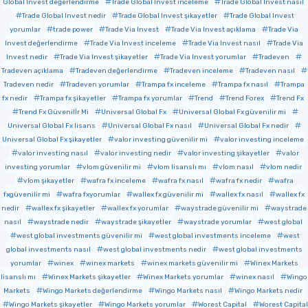
Global Invest değerlendirme
Trade Global Invest inceleme
Trade Global Invest nasıl
Trade Global Invest nedir
Trade Global Invest şikayetler
Trade Global Invest
yorumlar
trade power
Trade Via Invest
Trade Via Invest açıklama
Trade Via
Invest değerlendirme
Trade Via Invest inceleme
Trade Via Invest nasıl
Trade Via
Invest nedir
Trade Via Invest şikayetler
Trade Via Invest yorumlar
Tradeven
Tradeven açıklama
Tradeven değerlendirme
Tradeven inceleme
Tradeven nasıl
Tradeven nedir
Tradeven yorumlar
Trampa fx inceleme
Trampa fx nasıl
Trampa
fx nedir
Trampa fx şikayetler
Trampa fx yorumlar
Trend
Trend Forex
Trend Fx
Trend Fx Güvenilİr Mi
Universal Global Fx
Universal Global Fx güvenilir mi
Universal Global Fx lisans
Universal Global Fx nasıl
Universal Global Fx nedir
Universal Global Fx şikayetler
valor investing güvenilir mi
valor investing inceleme
valor investing nasıl
valor investing nedir
valor investing şikayetler
valor
investing yorumlar
vlom güvenilir mi
vlom lisanslı mı
vlom nasıl
vlom nedir
vlom şikayetler
wafra fx inceleme
wafra fx nasıl
wafra fx nedir
wafra
fxgüvenilir mi
wafra fxyorumlar
wallex fx güvenilir mi
wallex fx nasıl
wallex fx
nedir
wallex fx şikayetler
wallex fx yorumlar
waystrade güvenilir mi
waystrade
nasıl
waystrade nedir
waystrade şikayetler
waystrade yorumlar
west global
west global investments güvenilir mi
west global investments inceleme
west
global investments nasıl
west global investments nedir
west global investments
yorumlar
winex
winex markets
winex markets güvenilir mi
Winex Markets
lisanslı mı
Winex Markets şikayetler
Winex Markets yorumlar
winex nasıl
Wingo
Markets
Wingo Markets değerlendirme
Wingo Markets nasıl
Wingo Markets nedir
Wingo Markets şikayetler
Wingo Markets yorumlar
Worest Capital
Worest Capital