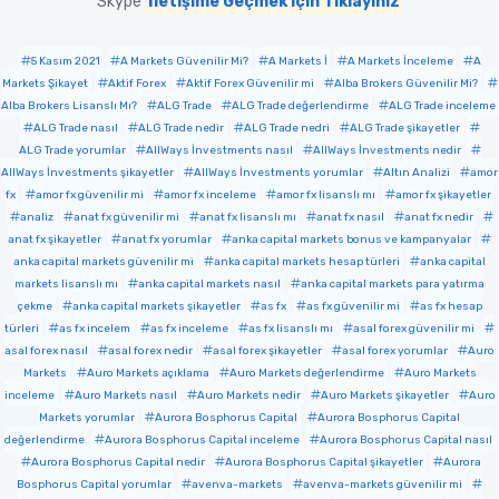
Skype
İletişime Geçmek için Tıklayınız
5 Kasım 2021
A Markets Güvenilir Mi?
A Markets İ
A Markets İnceleme
A
Markets Şikayet
Aktif Forex
Aktif Forex Güvenilir mi
Alba Brokers Güvenilir Mi?
Alba Brokers Lisanslı Mı?
ALG Trade
ALG Trade değerlendirme
ALG Trade inceleme
ALG Trade nasıl
ALG Trade nedir
ALG Trade nedri
ALG Trade şikayetler
ALG Trade yorumlar
AllWays İnvestments nasıl
AllWays İnvestments nedir
AllWays İnvestments şikayetler
AllWays İnvestments yorumlar
Altın Analizi
amor
fx
amor fx güvenilir mi
amor fx inceleme
amor fx lisanslı mı
amor fx şikayetler
analiz
anat fx güvenilir mi
anat fx lisanslı mı
anat fx nasıl
anat fx nedir
anat fx şikayetler
anat fx yorumlar
anka capital markets bonus ve kampanyalar
anka capital markets güvenilir mi
anka capital markets hesap türleri
anka capital
markets lisanslı mı
anka capital markets nasıl
anka capital markets para yatırma
çekme
anka capital markets şikayetler
as fx
as fx güvenilir mi
as fx hesap
türleri
as fx incelem
as fx inceleme
as fx lisanslı mı
asal forex güvenilir mi
asal forex nasıl
asal forex nedir
asal forex şikayetler
asal forex yorumlar
Auro
Markets
Auro Markets açıklama
Auro Markets değerlendirme
Auro Markets
inceleme
Auro Markets nasıl
Auro Markets nedir
Auro Markets şikayetler
Auro
Markets yorumlar
Aurora Bosphorus Capital
Aurora Bosphorus Capital
değerlendirme
Aurora Bosphorus Capital inceleme
Aurora Bosphorus Capital nasıl
Aurora Bosphorus Capital nedir
Aurora Bosphorus Capital şikayetler
Aurora
Bosphorus Capital yorumlar
avenva-markets
avenva-markets güvenilir mi