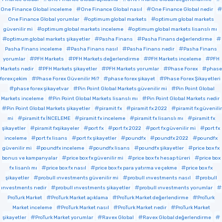
One Finance Global inceleme
One Finance Global nasıl
One Finance Global nedir
One Finance Global yorumlar
optimum global markets
optimum global markets
güvenilir mi
optimum global markets inceleme
optimum global markets lisanslı mı
optimum global markets şikayetler
Pasha Finans
Pasha Finans değerlendirme
Pasha Finans inceleme
Pasha Finans nasıl
Pasha Finans nedir
Pasha Finans
yorumlar
PFH Markets
PFH Markets değerlendirme
PFH Markets inceleme
PFH
Markets nedir
PFH Markets şikayetler
PFH Markets yorumlar
Phase Forex
phase
forex çekim
Phase Forex Güvenilir Mi?
phase forex şikayet
Phase Forex Şikayetleri
phase forex şikayetvar
Pin Point Global Markets güvenilir mi
Pin Point Global
Markets inceleme
Pin Point Global Markets lisanslı mı
Pin Point Global Markets nedir
Pin Point Global Markets şikayetler
piramit fx
piramit fx 2022
piramit fx güvenilir
mi
piramit fx İNCELEME
piramit fx inceleme
piramit fx lisanslı mı
piramit fx
şikayetler
piramit fxşikayeler
port fx
port fx 2022
port fx güvenilir mi
port fx
inceleme
port fx lisans
port fx şikayetler
poundfx
poundfx 2022
poundfx
güvenilir mi
poundfx inceleme
poundfx lisans
poundfx şikayetler
price box fx
bonus ve kampanyalar
price box fx güvenilir mi
price box fx hesap türeri
price box
fx lisanlı mı
price box fx nasıl
price box fx para yatırma ve çekme
price box fx
şikayetler
probull ınvestments güvenilir mi
probull ınvestments nasıl
probull
ınvestments nedir
probull ınvestments şikayetler
probull ınvestments yorumlar
ProTurk Market
ProTurk Market açıklama
ProTurk Market değerlendirme
ProTurk
Market inceleme
ProTurk Market nasıl
ProTurk Market nedir
ProTurk Market
şikayetler
ProTurk Market yorumlar
Ravex Global
Ravex Global değerlendirme