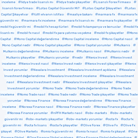
inceleme
lidya trade lisanslı mı
lidya trade şikayetler
Lisanslı Forex Firmaası
lisanslı forex firması
Lotas Capital Güvenilir Mi?
Lotas Capital Şikayetleri
Lotas
Capital Şikayetvar
lütfi elvanın istifası
maaliye bakanı
marmara fx
marmara fx
güvenilir mi
marmara fx inceleme
marmara fx lisanslı mı
marmara fx şikayetler
mobil fx güvenilir mi
mobil fx hesap türleri
mobil fx kampanya ve bonuslar
mobil fx
lisanlı mı
mobil fx nasıl
mobil fx para yatırma ve çekme
mobil fx şikayetler
Mono
Capital
Mono Capital değerlendirme
Mono Capital inceleme
Mono Capital nasıl
Mono Capital nedir
Mono Capital şikayetler
Mono Capital yorumlar
Mulkanis
Mulkanis değerlendirme
Mulkanis inceleme
Mulkanis nasıl
Mulkanis nedir
Mulkanis şikayetler
Mulkanis yorumlar
nedir
Nerox Invest
Nerox Invest
inceleme
Nerox Invest nasıl
Nerox Invest nedir
Nerox Invest şikayetler
Nerox
Invest yorumlar
Nexalara Investment
Nexalara Investment açıklama
Nexalara
Investment değerlendirme
Nexalara Investment inceleme
Nexalara Investment
nasıl
Nexalara Investment nedir
Nexalara Investment şikayetler
Nexalara
Investment yorumlar
Nomo Trade
Nomo Trade değerlendirme
Nomo Trade
inceleme
Nomo Trade nasıl
Nomo Trade nedir
Nomo Trade şikayetler
Nomo Trade
yorumlar
Norexa Finance
Norexa Finance değerlendirme
Norexa Finance
inceleme
Norexa Finance nasıl
Norexa Finance nedir
Norexa Finance şikayetler
Norexa Finance yorumlar
nPFH Markets nasıl
obv-markets
obv-markets
güvenilir mi
obv-markets şikayetler
obv-markets yorumlar
octa fx
octa fx
güvenilir mi
octa fx lisans
octa fx şikayetler
Olive Forex
Olive Fx
Olive Fx
şikayet
Olive Markets
omio fx güvenilir mi
omio fx nasıl
omio fx şikayet
One
Finance Global
One Finance Global açıklama
One Finance Global değerlendirme