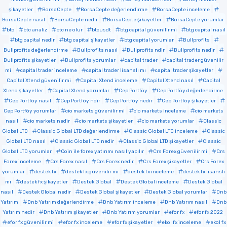
şikayetler
BorsaCepte
BorsaCepte değerlendirme
BorsaCepte inceleme
BorsaCepte nasıl
BorsaCepte nedir
BorsaCepte şikayetler
BorsaCepte yorumlar
btc
btc analiz
btc ne olur
btcusdt
btg capital güvenilir mi
btg capital nasıl
btg capital nedir
btg capital şikayetler
btg capital yorumlar
Bullprofits
Bullprofits değerlendirme
Bullprofits nasıl
Bullprofits ndir
Bullprofits nedir
Bullprofits şikayetler
Bullprofits yorumlar
capital trader
capital trader güvenilir
mi
capital trader inceleme
capital trader lisanslı mı
capital trader şikayetler
Capital Xtend güvenilir mi
Capital Xtend inceleme
Capital Xtend nasıl
Capital
Xtend şikayetler
Capital Xtend yorumlar
Cep Portföy
Cep Portföy değerlendirme
Cep Portföy nasıl
Cep Portföy ndir
Cep Portföy nedir
Cep Portföy şikayetler
Cep Portföy yorumlar
cio markets güvenilir mi
cio markets inceleme
cio markets
nasıl
cio markets nedir
cio markets şikayetler
cio markets yorumlar
Classic
Global LTD
Classic Global LTD değerlendirme
Classic Global LTD inceleme
Classic
Global LTD nasıl
Classic Global LTD nedir
Classic Global LTD şikayetler
Classic
Global LTD yorumlar
Coin ile forex yatırımı nasıl yapılır
Crs Forex güvenilir mi
Crs
Forex inceleme
Crs Forex nasıl
Crs Forex nedir
Crs Forex şikayetler
Crs Forex
yorumlar
destek fx
destek fx güvenilir mi
destek fx inceleme
destek fx lisanslı
mı
destek fx şikayetler
Destek Global
Destek Global inceleme
Destek Global
nasıl
Destek Global nedir
Destek Global şikayetler
Destek Global yorumlar
Dnb
Yatırım
Dnb Yatırım değerlendirme
Dnb Yatırım inceleme
Dnb Yatırım nasıl
Dnb
Yatırım nedir
Dnb Yatırım şikayetler
Dnb Yatırım yorumlar
efor fx
efor fx 2022
efor fx güvenilir mi
efor fx inceleme
efor fx şikayetler
ekol fx inceleme
ekol fx