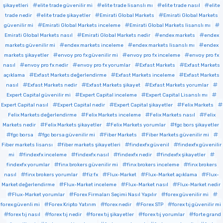
şikayetleri
elite trade güvenilir mi
elite trade lisanslı mı
elite trade nasıl
elite
trade nedir
elite trade şikayetler
Emirati Global Markets
Emirati Global Markets
güvenilir mi
Emirati Global Markets inceleme
Emirati Global Markets lisanslı mı
Emirati Global Markets nasıl
Emirati Global Markets nedir
endex markets
endex
markets güvenilir mi
endex markets inceleme
endex markets lisanslı mı
endex
markets şikayetler
envoy pro fx güvenilir mi
envoy pro fx inceleme
envoy pro fx
nasıl
envoy pro fx nedir
envoy pro fx yorumlar
Exfast Markets
Exfast Markets
açıklama
Exfast Markets değerlendirme
Exfast Markets inceleme
Exfast Markets
nasıl
Exfast Markets nedir
Exfast Markets şikayet
Exfast Markets yorumlar
Expert Capital güvenilir mi
Expert Capital inceleme
Expert Capital Lisanslı mı
Expert Capital nasıl
Expert Capital nedir
Expert Capital şikayetler
Felix Markets
Felix Markets değerlendirme
Felix Markets inceleme
Felix Markets nasıl
Felix
Markets nedir
Felix Markets şikayetler
Felix Markets yorumlar
fgc bors şikayetler
fgc borsa
fgc borsa güvenilir mi
Fiber Markets
Fiber Markets güvenilir mi
Fiber markets lisansı
fiber markets şikayetleri
findexfx güvenil
findexfx güvenilir
mi
findexfx inceleme
findexfx nasıl
findexfx nedir
findexfx şikayetler
findexfx yorumlar
finx brokers güvenilir mi
finx brokers inceleme
finx brokers
nasıl
finx brokers yorumlar
fiz fx
Flux-Market
Flux-Market açıklama
Flux-
Market değerlendirme
Flux-Market inceleme
Flux-Market nasıl
Flux-Market nedir
Flux-Market yorumlar
Forex Firmaları Seçimi Nasıl Yapılır
forex güvenilir mi
forex güvenli mi
Forex Kripto Yatırım
forex nedir
Forex STP
forex tıj güvenilir mi
forex tıj nasıl
forex tıj nedir
forex tıj şikayetler
forex tıj yorumlar
forte grand