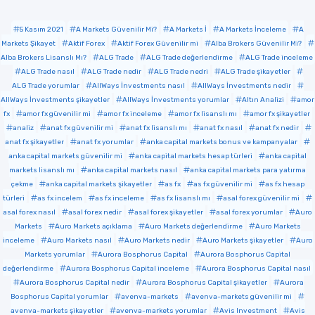
5 Kasım 2021
A Markets Güvenilir Mi?
A Markets İ
A Markets İnceleme
A
Markets Şikayet
Aktif Forex
Aktif Forex Güvenilir mi
Alba Brokers Güvenilir Mi?
Alba Brokers Lisanslı Mı?
ALG Trade
ALG Trade değerlendirme
ALG Trade inceleme
ALG Trade nasıl
ALG Trade nedir
ALG Trade nedri
ALG Trade şikayetler
ALG Trade yorumlar
AllWays İnvestments nasıl
AllWays İnvestments nedir
AllWays İnvestments şikayetler
AllWays İnvestments yorumlar
Altın Analizi
amor
fx
amor fx güvenilir mi
amor fx inceleme
amor fx lisanslı mı
amor fx şikayetler
analiz
anat fx güvenilir mi
anat fx lisanslı mı
anat fx nasıl
anat fx nedir
anat fx şikayetler
anat fx yorumlar
anka capital markets bonus ve kampanyalar
anka capital markets güvenilir mi
anka capital markets hesap türleri
anka capital
markets lisanslı mı
anka capital markets nasıl
anka capital markets para yatırma
çekme
anka capital markets şikayetler
as fx
as fx güvenilir mi
as fx hesap
türleri
as fx incelem
as fx inceleme
as fx lisanslı mı
asal forex güvenilir mi
asal forex nasıl
asal forex nedir
asal forex şikayetler
asal forex yorumlar
Auro
Markets
Auro Markets açıklama
Auro Markets değerlendirme
Auro Markets
inceleme
Auro Markets nasıl
Auro Markets nedir
Auro Markets şikayetler
Auro
Markets yorumlar
Aurora Bosphorus Capital
Aurora Bosphorus Capital
değerlendirme
Aurora Bosphorus Capital inceleme
Aurora Bosphorus Capital nasıl
Aurora Bosphorus Capital nedir
Aurora Bosphorus Capital şikayetler
Aurora
Bosphorus Capital yorumlar
avenva-markets
avenva-markets güvenilir mi
avenva-markets şikayetler
avenva-markets yorumlar
Avis Investment
Avis