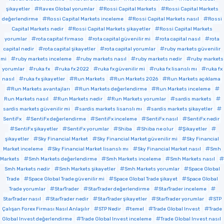
şikayetler
Ravex Global yorumlar
Rossi Capital Markets
Rossi Capital Markets
değerlendirme
Rossi Capital Markets inceleme
Rossi Capital Markets nasıl
Rossi
Capital Markets nedir
Rossi Capital Markets şikayetler
Rossi Capital Markets
yorumlar
rota capital firmaso
rota capital güvenilir mi
rota capital nasıl
rota
capital nedir
rota capital şikayetler
rota capital yorumlar
ruby markets güvenilir
mi
ruby markets inceleme
ruby markets nasıl
ruby markets nedir
ruby markets
yorumlar
ruka fx
ruka fx 2022
ruka fx güvenilir mi
ruka fx lisanslı mı
ruka fx
nasıl
ruka fx şikayetler
Run Markets
Run Markets 2026
Run Markets açıklama
Run Markets avantajları
Run Markets değerlendirme
Run Markets inceleme
Run Markets nasıl
Run Markets nedir
Run Markets yorumlar
sardis markets
sardis markets güvenilir mi
sardis markets lisanslı mı
sardis markets şikayetler
SentiFx
SentiFx değerlendirme
SentiFx inceleme
SentiFx nasıl
SentiFx nedir
SentiFx şikayetler
SentiFx yorumlar
Shiba
Shiba ne olur
Şikayetler
şikayetler
Sky Financial Market
Sky Financial Market güvenilir mi
Sky Financial
Market inceleme
Sky Financial Market lisanslı mı
Sky Financial Market nasıl
Smh
Markets
Smh Markets değerlendirme
Smh Markets inceleme
Smh Markets nasıl
Smh Markets nedir
Smh Markets şikayetler
Smh Markets yorumlar
Space Global
Trade
Space Global Trade güvenilir mi
Space Global Trade şikayet
Space Global
Trade yorumlar
StarTrader
StarTrader değerlendirme
StarTrader inceleme
StarTrader nasıl
StarTrader nedir
StarTrader şikayetler
StarTrader yorumlar
STP
Çalışan Forex Firması Nasıl Anlaşılır
STP Nedir
temel
Trade Global Invest
Trade
Global Invest değerlendirme
Trade Global Invest inceleme
Trade Global Invest nasıl