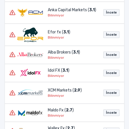
Anka Capital Markets (
3.1
)
İncele
Bilinmiyor
Efor fx (
3.1
)
İncele
Bilinmiyor
Alba Brokers (
3.1
)
İncele
Bilinmiyor
İdol FX (
3.1
)
İncele
Bilinmiyor
XCM Markets (
2.9
)
İncele
Bilinmiyor
Maldo Fx (
2.7
)
İncele
Bilinmiyor
Wallex Fx (
2.7
)