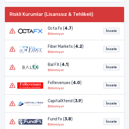
Riskli Kurumlar (Lisanssız & Tehlikeli)
Octa Fx (
4.7
)
İncele
Bilinmiyor
Fiber Markets (
4.2
)
İncele
Bilinmiyor
Bal FX (
4.1
)
İncele
Bilinmiyor
FxRevenues (
4.0
)
İncele
Bilinmiyor
CapitalXtend (
3.9
)
İncele
Bilinmiyor
Fund Fx (
3.8
)
İncele
Bilinmiyor