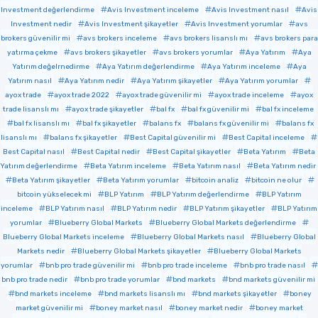
Investment değerlendirme
Avis Investment inceleme
Avis Investment nasıl
Avis
Investment nedir
Avis Investment şikayetler
Avis Investment yorumlar
avs
brokers güvenilir mi
avs brokers inceleme
avs brokers lisanslı mı
avs brokers para
yatırma çekme
avs brokers şikayetler
avs brokers yorumlar
Aya Yatırım
Aya
Yatırım değelrnedirme
Aya Yatırım değerlendirme
Aya Yatırım inceleme
Aya
Yatırım nasıl
Aya Yatırım nedir
Aya Yatırım şikayetler
Aya Yatırım yorumlar
ayox trade
ayox trade 2022
ayox trade güvenilir mi
ayox trade inceleme
ayox
trade lisanslı mı
ayox trade şikayetler
bal fx
bal fx güvenilir mi
bal fx inceleme
bal fx lisanslı mı
bal fx şikayetler
balans fx
balans fx güvenilir mi
balans fx
lisanslı mı
balans fx şikayetler
Best Capital güvenilir mi
Best Capital inceleme
Best Capital nasıl
Best Capital nedir
Best Capital şikayetler
Beta Yatırım
Beta
Yatırım değerlendirme
Beta Yatırım inceleme
Beta Yatırım nasıl
Beta Yatırım nedir
Beta Yatırım şikayetler
Beta Yatırım yorumlar
bitcoin analiz
bitcoin ne olur
bitcoin yükselecek mi
BLP Yatırım
BLP Yatırım değerlendirme
BLP Yatırım
inceleme
BLP Yatırım nasıl
BLP Yatırım nedir
BLP Yatırım şikayetler
BLP Yatırım
yorumlar
Blueberry Global Markets
Blueberry Global Markets değerlendirme
Blueberry Global Markets inceleme
Blueberry Global Markets nasıl
Blueberry Global
Markets nedir
Blueberry Global Markets şikayetler
Blueberry Global Markets
yorumlar
bnb pro trade güvenilir mi
bnb pro trade inceleme
bnb pro trade nasıl
bnb pro trade nedir
bnb pro trade yorumlar
bnd markets
bnd markets güvenilir mi
bnd markets inceleme
bnd markets lisanslı mı
bnd markets şikayetler
boney
market güvenilir mi
boney market nasıl
boney market nedir
boney market