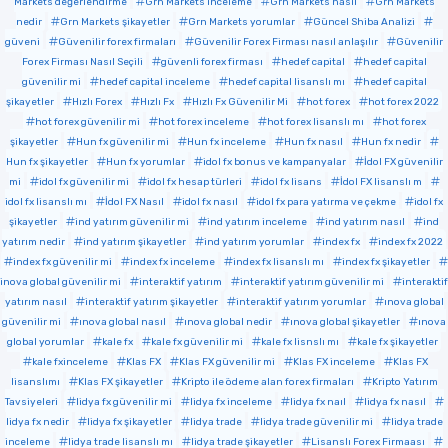
Markets değerlendirme
Grn Markets inceleme
Grn Markets nasıl
Grn Markets
nedir
Grn Markets şikayetler
Grn Markets yorumlar
Güncel Shiba Analizi
güveni
Güvenilir forex firmaları
Güvenilir Forex Firması nasıl anlaşılır
Güvenilir
Forex Firması Nasıl Seçili
güvenli forex firması
hedef capital
hedef capital
güvenilir mi
hedef capital inceleme
hedef capital lisanslı mı
hedef capital
şikayetler
Hızlı Forex
Hızlı Fx
Hızlı Fx Güvenilir Mi
hot forex
hot forex 2022
hot forex güvenilir mi
hot forex inceleme
hot forex lisanslı mı
hot forex
şikayetler
Hun fx güvenilir mi
Hun fx inceleme
Hun fx nasıl
Hun fx nedir
Hun fx şikayetler
Hun fx yorumlar
idol fx bonus ve kampanyalar
İdol FX güvenilir
mi
idol fx güvenilir mi
idol fx hesap türleri
idol fx lisans
İdol FX lisanslı m
idol fx lisanslı mı
İdol FX Nasıl
idol fx nasıl
idol fx para yatırma ve çekme
idol fx
şikayetler
ind yatırım güvenilir mi
ind yatırım inceleme
ind yatırım nasıl
ind
yatırım nedir
ind yatırım şikayetler
ind yatırım yorumlar
index fx
index fx 2022
index fx güvenilir mi
index fx inceleme
index fx lisanslı mı
index fx şikayetler
inova global güvenilir mi
interaktif yatırım
interaktif yatırım güvenilir mi
interaktif
yatırım nasıl
interaktif yatırım şikayetler
interaktif yatırım yorumlar
ınova global
güvenilir mi
ınova global nasıl
ınova global nedir
ınova global şikayetler
ınova
global yorumlar
kale fx
kale fx güvenilir mi
kale fx lisnslı mı
kale fx şikayetler
kale fxinceleme
Klas FX
Klas FX güvenilir mi
Klas FX inceleme
Klas FX
lisanslımı
Klas FX şikayetler
Kripto ile ödeme alan forex firmaları
Kripto Yatırım
Tavsiyeleri
lidya fx güvenilir mi
lidya fx inceleme
lidya fx naıl
lidya fx nasıl
lidya fx nedir
lidya fx şikayetler
lidya trade
lidya trade güvenilir mi
lidya trade
inceleme
lidya trade lisanslı mı
lidya trade şikayetler
Lisanslı Forex Firmaası