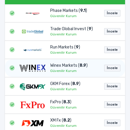
Phase Markets (
9.1
)
İncele
Güvenilir Kurum
Trade Global Invest (
9
)
İncele
Güvenilir Kurum
Run Markets (
9
)
İncele
Güvenilir Kurum
Winex Markets (
8.9
)
İncele
Güvenilir Kurum
GKM Forex (
8.9
)
İncele
Güvenilir Kurum
FxPro (
8.3
)
İncele
Güvenilir Kurum
XM Fx (
8.2
)
İncele
Güvenilir Kurum