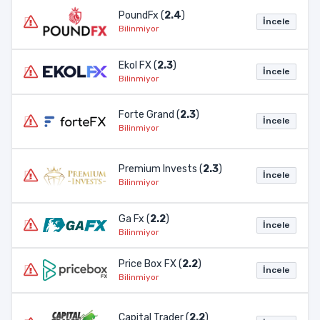
PoundFx (
2.4
)
İncele
Bilinmiyor
Ekol FX (
2.3
)
İncele
Bilinmiyor
Forte Grand (
2.3
)
İncele
Bilinmiyor
Premium Invests (
2.3
)
İncele
Bilinmiyor
Ga Fx (
2.2
)
İncele
Bilinmiyor
Price Box FX (
2.2
)
İncele
Bilinmiyor
Capital Trader (
2.2
)