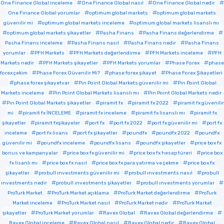
One Finance Global inceleme
One Finance Global nasıl
One Finance Global nedir
One Finance Global yorumlar
optimum global markets
optimum global markets
güvenilir mi
optimum global markets inceleme
optimum global markets lisanslı mı
optimum global markets şikayetler
Pasha Finans
Pasha Finans değerlendirme
Pasha Finans inceleme
Pasha Finans nasıl
Pasha Finans nedir
Pasha Finans
yorumlar
PFH Markets
PFH Markets değerlendirme
PFH Markets inceleme
PFH
Markets nedir
PFH Markets şikayetler
PFH Markets yorumlar
Phase Forex
phase
forex çekim
Phase Forex Güvenilir Mi?
phase forex şikayet
Phase Forex Şikayetleri
phase forex şikayetvar
Pin Point Global Markets güvenilir mi
Pin Point Global
Markets inceleme
Pin Point Global Markets lisanslı mı
Pin Point Global Markets nedir
Pin Point Global Markets şikayetler
piramit fx
piramit fx 2022
piramit fx güvenilir
mi
piramit fx İNCELEME
piramit fx inceleme
piramit fx lisanslı mı
piramit fx
şikayetler
piramit fxşikayeler
port fx
port fx 2022
port fx güvenilir mi
port fx
inceleme
port fx lisans
port fx şikayetler
poundfx
poundfx 2022
poundfx
güvenilir mi
poundfx inceleme
poundfx lisans
poundfx şikayetler
price box fx
bonus ve kampanyalar
price box fx güvenilir mi
price box fx hesap türeri
price box
fx lisanlı mı
price box fx nasıl
price box fx para yatırma ve çekme
price box fx
şikayetler
probull ınvestments güvenilir mi
probull ınvestments nasıl
probull
ınvestments nedir
probull ınvestments şikayetler
probull ınvestments yorumlar
ProTurk Market
ProTurk Market açıklama
ProTurk Market değerlendirme
ProTurk
Market inceleme
ProTurk Market nasıl
ProTurk Market nedir
ProTurk Market
şikayetler
ProTurk Market yorumlar
Ravex Global
Ravex Global değerlendirme
Ravex Global inceleme
Ravex Global nasıl
Ravex Global nedir
Ravex Global