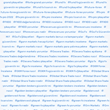
grand şikayetler
forte grand yorumlar
fund fx
fund fx güvenilir mi
fund fx
güvenilir mi şikayetler
fund fx lisanslı mı
fund fx şikayetler
future-forex
future-forex güvenilir mi
future-forex şikayetler
future-forex yorumlar
fx pro
fx pro 2022
fx pro güvenilir mi
fx pro inceleme
fx pro lisanslı mı
fx pro şikayetler
FXDD
FXDD değerlendirme
FXDD inceleme
FXDD nasıl
FXDD nedir
FXDD
şikayetler
FXDD yorumlar
fxrevenues güvenilir mi
fxrevenues inceleme
fxrevenues nasıl
fxrevenues nedir
fxrevenues yorumlar
Ga Fx
Ga Fx Güvenilir
Mi?
Ga Fx Şikayetleri
gann markets bonus ve kampanyalar
gann markets
güvenilirmi
gann markets hesap türleri
gann markets inceleme
gann markets
lisanslı mı
gann markets nasıl
gann markets para yatırma çekme
gann markets
şikayetler
gann markets yorumlar
Gesera Trades
Gesera Trades açıklama
Gesera Trades değerlendirme
Gesera Trades inceleme
Gesera Trades nasıl
Gesera
Trades nedir
Gesera Trades şikayetler
Gesera Trades yorumlar
giz fx
giz fx
güvenilir mi
giz fx inceleme
giz fx lisanslı mı
giz fx şikayetler
GKM Forex
İnceleme
GKM Forex nasıl
GKM Fx güvenilir mi
GKM Fx Şikayetler
Global Share
Trade
Global Share Trade inceleme
Global Share Trade nasıl
Global Share Trade
nedir
Global Share Trade nredir
Global Share Trade şikayetler
Global Share Trade
yorumlar
golden brokers güvenilir mi
golden brokers inceleme
golden brokers
nasıl
golden brokers şikayetler
golden brokers yorumlar
goldenvest
goldenvest forex
goldenvest güvenilirmi
goldenvest inceleme
goldenvest
lisanslımı
goldenvest şikayet
green fx güvenilir mi
green fx inceleme
green fx
nasıl
green fx nedir
green fx şikayetler
green fx yorumlar
Grn Markets
Grn