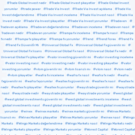
Trade Global Invest nedir
Trade Global Invest şikayetler
Trade Global Invest
yorumlar
trade power
Trade Via Invest
Trade Via Invest açıklama
Trade Via
Invest değerlendirme
Trade Via Invest inceleme
Trade Via Invest nasıl
Trade Via
Invest nedir
Trade Via Invest şikayetler
Trade Via Invest yorumlar
Tradeven
Tradeven açıklama
Tradeven değerlendirme
Tradeven inceleme
Tradeven nasıl
Tradeven nedir
Tradeven yorumlar
Trampa fx inceleme
Trampa fx nasıl
Trampa
fx nedir
Trampa fx şikayetler
Trampa fx yorumlar
Trend
Trend Forex
Trend Fx
Trend Fx Güvenilİr Mi
Universal Global Fx
Universal Global Fx güvenilir mi
Universal Global Fx lisans
Universal Global Fx nasıl
Universal Global Fx nedir
Universal Global Fx şikayetler
valor investing güvenilir mi
valor investing inceleme
valor investing nasıl
valor investing nedir
valor investing şikayetler
valor
investing yorumlar
vlom güvenilir mi
vlom lisanslı mı
vlom nasıl
vlom nedir
vlom şikayetler
wafra fx inceleme
wafra fx nasıl
wafra fx nedir
wafra
fxgüvenilir mi
wafra fxyorumlar
wallex fx güvenilir mi
wallex fx nasıl
wallex fx
nedir
wallex fx şikayetler
wallex fx yorumlar
waystrade güvenilir mi
waystrade
nasıl
waystrade nedir
waystrade şikayetler
waystrade yorumlar
west global
west global investments güvenilir mi
west global investments inceleme
west
global investments nasıl
west global investments nedir
west global investments
yorumlar
winex
winex markets
winex markets güvenilir mi
Winex Markets
lisanslı mı
Winex Markets şikayetler
Winex Markets yorumlar
winex nasıl
Wingo
Markets
Wingo Markets değerlendirme
Wingo Markets nasıl
Wingo Markets nedir
Wingo Markets şikayetler
Wingo Markets yorumlar
Worest Capital
Worest Capital