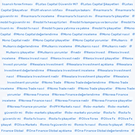
lisanslı forex firması
Lotas Capital Güvenilir Mi?
Lotas Capital Şikayetleri
Lotas
Capital Şikayetvar
lütfi elvanın istifası
maaliye bakanı
marmara fx
marmara fx
güvenilir mi
marmara fx inceleme
marmara fx lisanslı mı
marmara fx şikayetler
mobil fx güvenilir mi
mobil fx hesap türleri
mobil fx kampanya ve bonuslar
mobil fx
lisanlı mı
mobil fx nasıl
mobil fx para yatırma ve çekme
mobil fx şikayetler
Mono
Capital
Mono Capital değerlendirme
Mono Capital inceleme
Mono Capital nasıl
Mono Capital nedir
Mono Capital şikayetler
Mono Capital yorumlar
Mulkanis
Mulkanis değerlendirme
Mulkanis inceleme
Mulkanis nasıl
Mulkanis nedir
Mulkanis şikayetler
Mulkanis yorumlar
nedir
Nerox Invest
Nerox Invest
inceleme
Nerox Invest nasıl
Nerox Invest nedir
Nerox Invest şikayetler
Nerox
Invest yorumlar
Nexalara Investment
Nexalara Investment açıklama
Nexalara
Investment değerlendirme
Nexalara Investment inceleme
Nexalara Investment
nasıl
Nexalara Investment nedir
Nexalara Investment şikayetler
Nexalara
Investment yorumlar
Nomo Trade
Nomo Trade değerlendirme
Nomo Trade
inceleme
Nomo Trade nasıl
Nomo Trade nedir
Nomo Trade şikayetler
Nomo Trade
yorumlar
Norexa Finance
Norexa Finance değerlendirme
Norexa Finance
inceleme
Norexa Finance nasıl
Norexa Finance nedir
Norexa Finance şikayetler
Norexa Finance yorumlar
nPFH Markets nasıl
obv-markets
obv-markets
güvenilir mi
obv-markets şikayetler
obv-markets yorumlar
octa fx
octa fx
güvenilir mi
octa fx lisans
octa fx şikayetler
Olive Forex
Olive Fx
Olive Fx
şikayet
Olive Markets
omio fx güvenilir mi
omio fx nasıl
omio fx şikayet
One
Finance Global
One Finance Global açıklama
One Finance Global değerlendirme