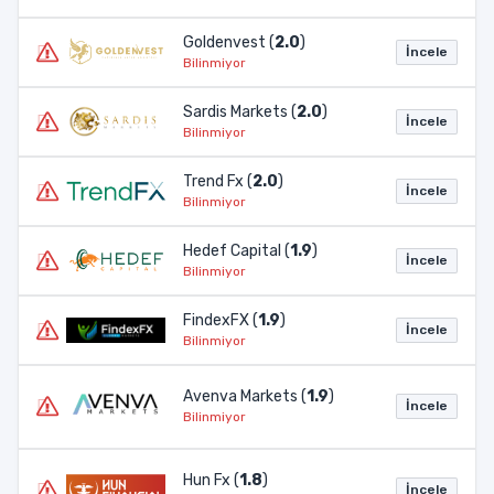
Goldenvest (
2.0
)
İncele
Bilinmiyor
Sardis Markets (
2.0
)
İncele
Bilinmiyor
Trend Fx (
2.0
)
İncele
Bilinmiyor
Hedef Capital (
1.9
)
İncele
Bilinmiyor
FindexFX (
1.9
)
İncele
Bilinmiyor
Avenva Markets (
1.9
)
İncele
Bilinmiyor
Hun Fx (
1.8
)
İncele