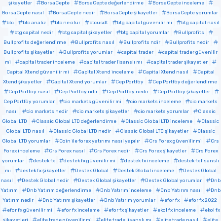
şikayetler
BorsaCepte
BorsaCepte değerlendirme
BorsaCepte inceleme
BorsaCepte nasıl
BorsaCepte nedir
BorsaCepte şikayetler
BorsaCepte yorumlar
btc
btc analiz
btc ne olur
btcusdt
btg capital güvenilir mi
btg capital nasıl
btg capital nedir
btg capital şikayetler
btg capital yorumlar
Bullprofits
Bullprofits değerlendirme
Bullprofits nasıl
Bullprofits ndir
Bullprofits nedir
Bullprofits şikayetler
Bullprofits yorumlar
capital trader
capital trader güvenilir
mi
capital trader inceleme
capital trader lisanslı mı
capital trader şikayetler
Capital Xtend güvenilir mi
Capital Xtend inceleme
Capital Xtend nasıl
Capital
Xtend şikayetler
Capital Xtend yorumlar
Cep Portföy
Cep Portföy değerlendirme
Cep Portföy nasıl
Cep Portföy ndir
Cep Portföy nedir
Cep Portföy şikayetler
Cep Portföy yorumlar
cio markets güvenilir mi
cio markets inceleme
cio markets
nasıl
cio markets nedir
cio markets şikayetler
cio markets yorumlar
Classic
Global LTD
Classic Global LTD değerlendirme
Classic Global LTD inceleme
Classic
Global LTD nasıl
Classic Global LTD nedir
Classic Global LTD şikayetler
Classic
Global LTD yorumlar
Coin ile forex yatırımı nasıl yapılır
Crs Forex güvenilir mi
Crs
Forex inceleme
Crs Forex nasıl
Crs Forex nedir
Crs Forex şikayetler
Crs Forex
yorumlar
destek fx
destek fx güvenilir mi
destek fx inceleme
destek fx lisanslı
mı
destek fx şikayetler
Destek Global
Destek Global inceleme
Destek Global
nasıl
Destek Global nedir
Destek Global şikayetler
Destek Global yorumlar
Dnb
Yatırım
Dnb Yatırım değerlendirme
Dnb Yatırım inceleme
Dnb Yatırım nasıl
Dnb
Yatırım nedir
Dnb Yatırım şikayetler
Dnb Yatırım yorumlar
efor fx
efor fx 2022
efor fx güvenilir mi
efor fx inceleme
efor fx şikayetler
ekol fx inceleme
ekol fx
şikayetleri
elite trade güvenilir mi
elite trade lisanslı mı
elite trade nasıl
elite