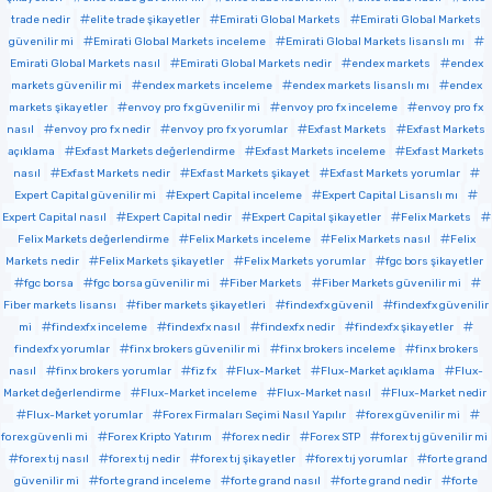
trade nedir
elite trade şikayetler
Emirati Global Markets
Emirati Global Markets
güvenilir mi
Emirati Global Markets inceleme
Emirati Global Markets lisanslı mı
Emirati Global Markets nasıl
Emirati Global Markets nedir
endex markets
endex
markets güvenilir mi
endex markets inceleme
endex markets lisanslı mı
endex
markets şikayetler
envoy pro fx güvenilir mi
envoy pro fx inceleme
envoy pro fx
nasıl
envoy pro fx nedir
envoy pro fx yorumlar
Exfast Markets
Exfast Markets
açıklama
Exfast Markets değerlendirme
Exfast Markets inceleme
Exfast Markets
nasıl
Exfast Markets nedir
Exfast Markets şikayet
Exfast Markets yorumlar
Expert Capital güvenilir mi
Expert Capital inceleme
Expert Capital Lisanslı mı
Expert Capital nasıl
Expert Capital nedir
Expert Capital şikayetler
Felix Markets
Felix Markets değerlendirme
Felix Markets inceleme
Felix Markets nasıl
Felix
Markets nedir
Felix Markets şikayetler
Felix Markets yorumlar
fgc bors şikayetler
fgc borsa
fgc borsa güvenilir mi
Fiber Markets
Fiber Markets güvenilir mi
Fiber markets lisansı
fiber markets şikayetleri
findexfx güvenil
findexfx güvenilir
mi
findexfx inceleme
findexfx nasıl
findexfx nedir
findexfx şikayetler
findexfx yorumlar
finx brokers güvenilir mi
finx brokers inceleme
finx brokers
nasıl
finx brokers yorumlar
fiz fx
Flux-Market
Flux-Market açıklama
Flux-
Market değerlendirme
Flux-Market inceleme
Flux-Market nasıl
Flux-Market nedir
Flux-Market yorumlar
Forex Firmaları Seçimi Nasıl Yapılır
forex güvenilir mi
forex güvenli mi
Forex Kripto Yatırım
forex nedir
Forex STP
forex tıj güvenilir mi
forex tıj nasıl
forex tıj nedir
forex tıj şikayetler
forex tıj yorumlar
forte grand
güvenilir mi
forte grand inceleme
forte grand nasıl
forte grand nedir
forte