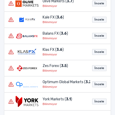
Olive Markets (
3.7
)
İncele
Bilinmiyor
Kale FX (
3.6
)
İncele
Bilinmiyor
Balans FX (
3.6
)
İncele
Bilinmiyor
Klas FX (
3.6
)
İncele
Bilinmiyor
Zes Forex (
3.5
)
İncele
Bilinmiyor
Optimum Global Markets (
3.2
)
İncele
Bilinmiyor
York Markets (
3.1
)
İncele
Bilinmiyor