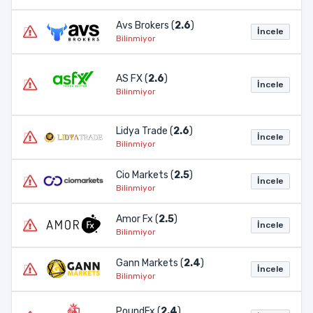
Avs Brokers (
2.6
)
İncele
Bilinmiyor
AS FX (
2.6
)
İncele
Bilinmiyor
Lidya Trade (
2.6
)
İncele
Bilinmiyor
Cio Markets (
2.5
)
İncele
Bilinmiyor
Amor Fx (
2.5
)
İncele
Bilinmiyor
Gann Markets (
2.4
)
İncele
Bilinmiyor
PoundFx (
2.4
)