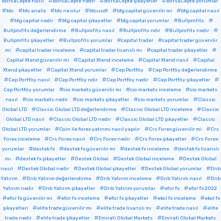
BorsaCepte nasıl
BorsaCepte nedir
BorsaCepte şikayetler
BorsaCepte yorumlar
btc
btc analiz
btc ne olur
btcusdt
btg capital güvenilir mi
btg capital nasıl
btg capital nedir
btg capital şikayetler
btg capital yorumlar
Bullprofits
Bullprofits değerlendirme
Bullprofits nasıl
Bullprofits ndir
Bullprofits nedir
Bullprofits şikayetler
Bullprofits yorumlar
capital trader
capital trader güvenilir
mi
capital trader inceleme
capital trader lisanslı mı
capital trader şikayetler
Capital Xtend güvenilir mi
Capital Xtend inceleme
Capital Xtend nasıl
Capital
Xtend şikayetler
Capital Xtend yorumlar
Cep Portföy
Cep Portföy değerlendirme
Cep Portföy nasıl
Cep Portföy ndir
Cep Portföy nedir
Cep Portföy şikayetler
Cep Portföy yorumlar
cio markets güvenilir mi
cio markets inceleme
cio markets
nasıl
cio markets nedir
cio markets şikayetler
cio markets yorumlar
Classic
Global LTD
Classic Global LTD değerlendirme
Classic Global LTD inceleme
Classic
Global LTD nasıl
Classic Global LTD nedir
Classic Global LTD şikayetler
Classic
Global LTD yorumlar
Coin ile forex yatırımı nasıl yapılır
Crs Forex güvenilir mi
Crs
Forex inceleme
Crs Forex nasıl
Crs Forex nedir
Crs Forex şikayetler
Crs Forex
yorumlar
destek fx
destek fx güvenilir mi
destek fx inceleme
destek fx lisanslı
mı
destek fx şikayetler
Destek Global
Destek Global inceleme
Destek Global
nasıl
Destek Global nedir
Destek Global şikayetler
Destek Global yorumlar
Dnb
Yatırım
Dnb Yatırım değerlendirme
Dnb Yatırım inceleme
Dnb Yatırım nasıl
Dnb
Yatırım nedir
Dnb Yatırım şikayetler
Dnb Yatırım yorumlar
efor fx
efor fx 2022
efor fx güvenilir mi
efor fx inceleme
efor fx şikayetler
ekol fx inceleme
ekol fx
şikayetleri
elite trade güvenilir mi
elite trade lisanslı mı
elite trade nasıl
elite
trade nedir
elite trade şikayetler
Emirati Global Markets
Emirati Global Markets