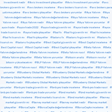
Investment nedir
Avis Investment şikayetler
Avis Investment yorumlar
avs
brokers güvenilir mi
avs brokers inceleme
avs brokers lisanslı mı
avs brokers para
yatırma çekme
avs brokers şikayetler
avs brokers yorumlar
Aya Yatırım
Aya
Yatırım değelrnedirme
Aya Yatırım değerlendirme
Aya Yatırım inceleme
Aya
Yatırım nasıl
Aya Yatırım nedir
Aya Yatırım şikayetler
Aya Yatırım yorumlar
ayox trade
ayox trade 2022
ayox trade güvenilir mi
ayox trade inceleme
ayox
trade lisanslı mı
ayox trade şikayetler
bal fx
bal fx güvenilir mi
bal fx inceleme
bal fx lisanslı mı
bal fx şikayetler
balans fx
balans fx güvenilir mi
balans fx
lisanslı mı
balans fx şikayetler
Best Capital güvenilir mi
Best Capital inceleme
Best Capital nasıl
Best Capital nedir
Best Capital şikayetler
Beta Yatırım
Beta
Yatırım değerlendirme
Beta Yatırım inceleme
Beta Yatırım nasıl
Beta Yatırım nedir
Beta Yatırım şikayetler
Beta Yatırım yorumlar
bitcoin analiz
bitcoin ne olur
bitcoin yükselecek mi
BLP Yatırım
BLP Yatırım değerlendirme
BLP Yatırım
inceleme
BLP Yatırım nasıl
BLP Yatırım nedir
BLP Yatırım şikayetler
BLP Yatırım
yorumlar
Blueberry Global Markets
Blueberry Global Markets değerlendirme
Blueberry Global Markets inceleme
Blueberry Global Markets nasıl
Blueberry Global
Markets nedir
Blueberry Global Markets şikayetler
Blueberry Global Markets
yorumlar
bnb pro trade güvenilir mi
bnb pro trade inceleme
bnb pro trade nasıl
bnb pro trade nedir
bnb pro trade yorumlar
bnd markets
bnd markets güvenilir mi
bnd markets inceleme
bnd markets lisanslı mı
bnd markets şikayetler
boney
market güvenilir mi
boney market nasıl
boney market nedir
boney market
şikayetler
BorsaCepte
BorsaCepte değerlendirme
BorsaCepte inceleme