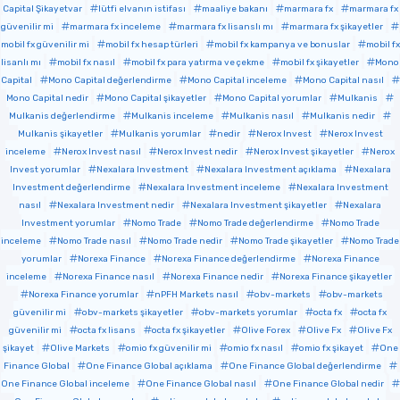
Capital Şikayetvar
lütfi elvanın istifası
maaliye bakanı
marmara fx
marmara fx
güvenilir mi
marmara fx inceleme
marmara fx lisanslı mı
marmara fx şikayetler
mobil fx güvenilir mi
mobil fx hesap türleri
mobil fx kampanya ve bonuslar
mobil fx
lisanlı mı
mobil fx nasıl
mobil fx para yatırma ve çekme
mobil fx şikayetler
Mono
Capital
Mono Capital değerlendirme
Mono Capital inceleme
Mono Capital nasıl
Mono Capital nedir
Mono Capital şikayetler
Mono Capital yorumlar
Mulkanis
Mulkanis değerlendirme
Mulkanis inceleme
Mulkanis nasıl
Mulkanis nedir
Mulkanis şikayetler
Mulkanis yorumlar
nedir
Nerox Invest
Nerox Invest
inceleme
Nerox Invest nasıl
Nerox Invest nedir
Nerox Invest şikayetler
Nerox
Invest yorumlar
Nexalara Investment
Nexalara Investment açıklama
Nexalara
Investment değerlendirme
Nexalara Investment inceleme
Nexalara Investment
nasıl
Nexalara Investment nedir
Nexalara Investment şikayetler
Nexalara
Investment yorumlar
Nomo Trade
Nomo Trade değerlendirme
Nomo Trade
inceleme
Nomo Trade nasıl
Nomo Trade nedir
Nomo Trade şikayetler
Nomo Trade
yorumlar
Norexa Finance
Norexa Finance değerlendirme
Norexa Finance
inceleme
Norexa Finance nasıl
Norexa Finance nedir
Norexa Finance şikayetler
Norexa Finance yorumlar
nPFH Markets nasıl
obv-markets
obv-markets
güvenilir mi
obv-markets şikayetler
obv-markets yorumlar
octa fx
octa fx
güvenilir mi
octa fx lisans
octa fx şikayetler
Olive Forex
Olive Fx
Olive Fx
şikayet
Olive Markets
omio fx güvenilir mi
omio fx nasıl
omio fx şikayet
One
Finance Global
One Finance Global açıklama
One Finance Global değerlendirme
One Finance Global inceleme
One Finance Global nasıl
One Finance Global nedir