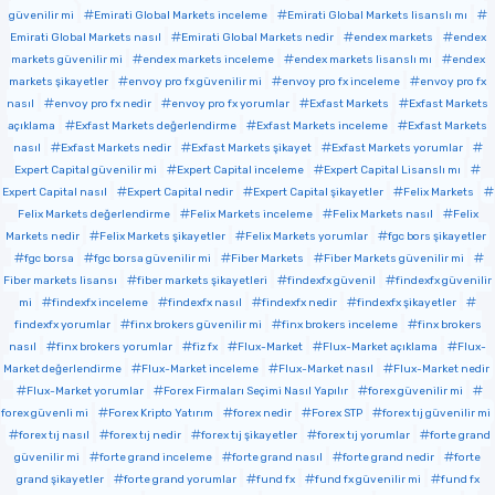
güvenilir mi
Emirati Global Markets inceleme
Emirati Global Markets lisanslı mı
Emirati Global Markets nasıl
Emirati Global Markets nedir
endex markets
endex
markets güvenilir mi
endex markets inceleme
endex markets lisanslı mı
endex
markets şikayetler
envoy pro fx güvenilir mi
envoy pro fx inceleme
envoy pro fx
nasıl
envoy pro fx nedir
envoy pro fx yorumlar
Exfast Markets
Exfast Markets
açıklama
Exfast Markets değerlendirme
Exfast Markets inceleme
Exfast Markets
nasıl
Exfast Markets nedir
Exfast Markets şikayet
Exfast Markets yorumlar
Expert Capital güvenilir mi
Expert Capital inceleme
Expert Capital Lisanslı mı
Expert Capital nasıl
Expert Capital nedir
Expert Capital şikayetler
Felix Markets
Felix Markets değerlendirme
Felix Markets inceleme
Felix Markets nasıl
Felix
Markets nedir
Felix Markets şikayetler
Felix Markets yorumlar
fgc bors şikayetler
fgc borsa
fgc borsa güvenilir mi
Fiber Markets
Fiber Markets güvenilir mi
Fiber markets lisansı
fiber markets şikayetleri
findexfx güvenil
findexfx güvenilir
mi
findexfx inceleme
findexfx nasıl
findexfx nedir
findexfx şikayetler
findexfx yorumlar
finx brokers güvenilir mi
finx brokers inceleme
finx brokers
nasıl
finx brokers yorumlar
fiz fx
Flux-Market
Flux-Market açıklama
Flux-
Market değerlendirme
Flux-Market inceleme
Flux-Market nasıl
Flux-Market nedir
Flux-Market yorumlar
Forex Firmaları Seçimi Nasıl Yapılır
forex güvenilir mi
forex güvenli mi
Forex Kripto Yatırım
forex nedir
Forex STP
forex tıj güvenilir mi
forex tıj nasıl
forex tıj nedir
forex tıj şikayetler
forex tıj yorumlar
forte grand
güvenilir mi
forte grand inceleme
forte grand nasıl
forte grand nedir
forte
grand şikayetler
forte grand yorumlar
fund fx
fund fx güvenilir mi
fund fx