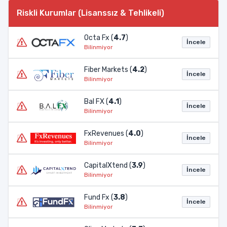
Riskli Kurumlar (Lisanssız & Tehlikeli)
Octa Fx (
4.7
)
İncele
Bilinmiyor
Fiber Markets (
4.2
)
İncele
Bilinmiyor
Bal FX (
4.1
)
İncele
Bilinmiyor
FxRevenues (
4.0
)
İncele
Bilinmiyor
CapitalXtend (
3.9
)
İncele
Bilinmiyor
Fund Fx (
3.8
)
İncele
Bilinmiyor