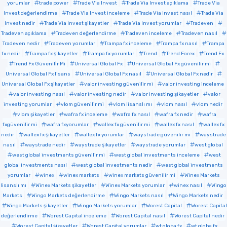
yorumlar
trade power
Trade Via Invest
Trade Via Invest açıklama
Trade Via
Invest değerlendirme
Trade Via Invest inceleme
Trade Via Invest nasıl
Trade Via
Invest nedir
Trade Via Invest şikayetler
Trade Via Invest yorumlar
Tradeven
Tradeven açıklama
Tradeven değerlendirme
Tradeven inceleme
Tradeven nasıl
Tradeven nedir
Tradeven yorumlar
Trampa fx inceleme
Trampa fx nasıl
Trampa
fx nedir
Trampa fx şikayetler
Trampa fx yorumlar
Trend
Trend Forex
Trend Fx
Trend Fx Güvenilİr Mi
Universal Global Fx
Universal Global Fx güvenilir mi
Universal Global Fx lisans
Universal Global Fx nasıl
Universal Global Fx nedir
Universal Global Fx şikayetler
valor investing güvenilir mi
valor investing inceleme
valor investing nasıl
valor investing nedir
valor investing şikayetler
valor
investing yorumlar
vlom güvenilir mi
vlom lisanslı mı
vlom nasıl
vlom nedir
vlom şikayetler
wafra fx inceleme
wafra fx nasıl
wafra fx nedir
wafra
fxgüvenilir mi
wafra fxyorumlar
wallex fx güvenilir mi
wallex fx nasıl
wallex fx
nedir
wallex fx şikayetler
wallex fx yorumlar
waystrade güvenilir mi
waystrade
nasıl
waystrade nedir
waystrade şikayetler
waystrade yorumlar
west global
west global investments güvenilir mi
west global investments inceleme
west
global investments nasıl
west global investments nedir
west global investments
yorumlar
winex
winex markets
winex markets güvenilir mi
Winex Markets
lisanslı mı
Winex Markets şikayetler
Winex Markets yorumlar
winex nasıl
Wingo
Markets
Wingo Markets değerlendirme
Wingo Markets nasıl
Wingo Markets nedir
Wingo Markets şikayetler
Wingo Markets yorumlar
Worest Capital
Worest Capital
değerlendirme
Worest Capital inceleme
Worest Capital nasıl
Worest Capital nedir
Worest Capital şikayetler
Worest Capital yorumlar
wt globa fx
wt globa fx