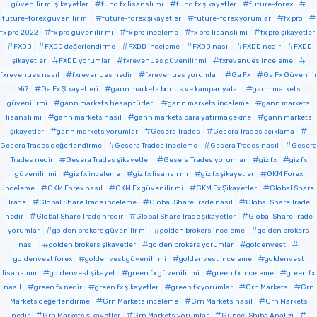
güvenilir mi şikayetler
fund fx lisanslı mı
fund fx şikayetler
future-forex
future-forex güvenilir mi
future-forex şikayetler
future-forex yorumlar
fx pro
fx pro 2022
fx pro güvenilir mi
fx pro inceleme
fx pro lisanslı mı
fx pro şikayetler
FXDD
FXDD değerlendirme
FXDD inceleme
FXDD nasıl
FXDD nedir
FXDD
şikayetler
FXDD yorumlar
fxrevenues güvenilir mi
fxrevenues inceleme
fxrevenues nasıl
fxrevenues nedir
fxrevenues yorumlar
Ga Fx
Ga Fx Güvenilir
Mi?
Ga Fx Şikayetleri
gann markets bonus ve kampanyalar
gann markets
güvenilirmi
gann markets hesap türleri
gann markets inceleme
gann markets
lisanslı mı
gann markets nasıl
gann markets para yatırma çekme
gann markets
şikayetler
gann markets yorumlar
Gesera Trades
Gesera Trades açıklama
Gesera Trades değerlendirme
Gesera Trades inceleme
Gesera Trades nasıl
Gesera
Trades nedir
Gesera Trades şikayetler
Gesera Trades yorumlar
giz fx
giz fx
güvenilir mi
giz fx inceleme
giz fx lisanslı mı
giz fx şikayetler
GKM Forex
İnceleme
GKM Forex nasıl
GKM Fx güvenilir mi
GKM Fx Şikayetler
Global Share
Trade
Global Share Trade inceleme
Global Share Trade nasıl
Global Share Trade
nedir
Global Share Trade nredir
Global Share Trade şikayetler
Global Share Trade
yorumlar
golden brokers güvenilir mi
golden brokers inceleme
golden brokers
nasıl
golden brokers şikayetler
golden brokers yorumlar
goldenvest
goldenvest forex
goldenvest güvenilirmi
goldenvest inceleme
goldenvest
lisanslımı
goldenvest şikayet
green fx güvenilir mi
green fx inceleme
green fx
nasıl
green fx nedir
green fx şikayetler
green fx yorumlar
Grn Markets
Grn
Markets değerlendirme
Grn Markets inceleme
Grn Markets nasıl
Grn Markets
nedir
Grn Markets şikayetler
Grn Markets yorumlar
Güncel Shiba Analizi