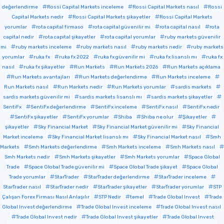
değerlendirme
Rossi Capital Markets inceleme
Rossi Capital Markets nasıl
Rossi
Capital Markets nedir
Rossi Capital Markets şikayetler
Rossi Capital Markets
yorumlar
rota capital firmaso
rota capital güvenilir mi
rota capital nasıl
rota
capital nedir
rota capital şikayetler
rota capital yorumlar
ruby markets güvenilir
mi
ruby markets inceleme
ruby markets nasıl
ruby markets nedir
ruby markets
yorumlar
ruka fx
ruka fx 2022
ruka fx güvenilir mi
ruka fx lisanslı mı
ruka fx
nasıl
ruka fx şikayetler
Run Markets
Run Markets 2026
Run Markets açıklama
Run Markets avantajları
Run Markets değerlendirme
Run Markets inceleme
Run Markets nasıl
Run Markets nedir
Run Markets yorumlar
sardis markets
sardis markets güvenilir mi
sardis markets lisanslı mı
sardis markets şikayetler
SentiFx
SentiFx değerlendirme
SentiFx inceleme
SentiFx nasıl
SentiFx nedir
SentiFx şikayetler
SentiFx yorumlar
Shiba
Shiba ne olur
Şikayetler
şikayetler
Sky Financial Market
Sky Financial Market güvenilir mi
Sky Financial
Market inceleme
Sky Financial Market lisanslı mı
Sky Financial Market nasıl
Smh
Markets
Smh Markets değerlendirme
Smh Markets inceleme
Smh Markets nasıl
Smh Markets nedir
Smh Markets şikayetler
Smh Markets yorumlar
Space Global
Trade
Space Global Trade güvenilir mi
Space Global Trade şikayet
Space Global
Trade yorumlar
StarTrader
StarTrader değerlendirme
StarTrader inceleme
StarTrader nasıl
StarTrader nedir
StarTrader şikayetler
StarTrader yorumlar
STP
Çalışan Forex Firması Nasıl Anlaşılır
STP Nedir
temel
Trade Global Invest
Trade
Global Invest değerlendirme
Trade Global Invest inceleme
Trade Global Invest nasıl
Trade Global Invest nedir
Trade Global Invest şikayetler
Trade Global Invest