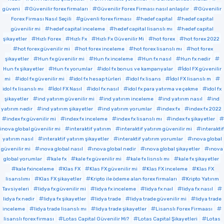
güveni
Güvenilir forex firmaları
Güvenilir Forex Firması nasıl anlaşılır
Güvenilir
Forex Firması Nasıl Seçili
güvenli forex firması
hedef capital
hedef capital
güvenilir mi
hedef capital inceleme
hedef capital lisanslı mı
hedef capital
şikayetler
Hızlı Forex
Hızlı Fx
Hızlı Fx Güvenilir Mi
hot forex
hot forex 2022
hot forex güvenilir mi
hot forex inceleme
hot forex lisanslı mı
hot forex
şikayetler
Hun fx güvenilir mi
Hun fx inceleme
Hun fx nasıl
Hun fx nedir
Hun fx şikayetler
Hun fx yorumlar
idol fx bonus ve kampanyalar
İdol FX güvenilir
mi
idol fx güvenilir mi
idol fx hesap türleri
idol fx lisans
İdol FX lisanslı m
idol fx lisanslı mı
İdol FX Nasıl
idol fx nasıl
idol fx para yatırma ve çekme
idol fx
şikayetler
ind yatırım güvenilir mi
ind yatırım inceleme
ind yatırım nasıl
ind
yatırım nedir
ind yatırım şikayetler
ind yatırım yorumlar
index fx
index fx 2022
index fx güvenilir mi
index fx inceleme
index fx lisanslı mı
index fx şikayetler
inova global güvenilir mi
interaktif yatırım
interaktif yatırım güvenilir mi
interaktif
yatırım nasıl
interaktif yatırım şikayetler
interaktif yatırım yorumlar
ınova global
güvenilir mi
ınova global nasıl
ınova global nedir
ınova global şikayetler
ınova
global yorumlar
kale fx
kale fx güvenilir mi
kale fx lisnslı mı
kale fx şikayetler
kale fxinceleme
Klas FX
Klas FX güvenilir mi
Klas FX inceleme
Klas FX
lisanslımı
Klas FX şikayetler
Kripto ile ödeme alan forex firmaları
Kripto Yatırım
Tavsiyeleri
lidya fx güvenilir mi
lidya fx inceleme
lidya fx naıl
lidya fx nasıl
lidya fx nedir
lidya fx şikayetler
lidya trade
lidya trade güvenilir mi
lidya trade
inceleme
lidya trade lisanslı mı
lidya trade şikayetler
Lisanslı Forex Firmaası
lisanslı forex firması
Lotas Capital Güvenilir Mi?
Lotas Capital Şikayetleri
Lotas