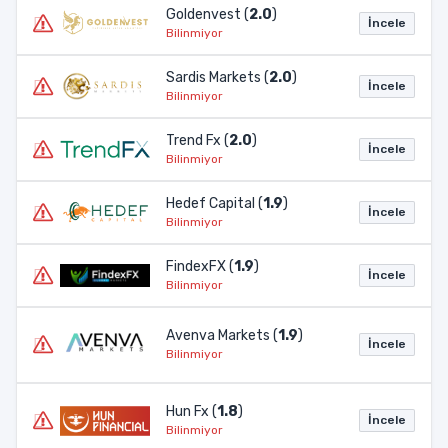
Goldenvest (
2.0
)
İncele
Bilinmiyor
Sardis Markets (
2.0
)
İncele
Bilinmiyor
Trend Fx (
2.0
)
İncele
Bilinmiyor
Hedef Capital (
1.9
)
İncele
Bilinmiyor
FindexFX (
1.9
)
İncele
Bilinmiyor
Avenva Markets (
1.9
)
İncele
Bilinmiyor
Hun Fx (
1.8
)
İncele
Bilinmiyor