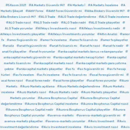
5 Kasım 2021
A Markets Güvenilir Mi?
A Markets İ
A Markets İnceleme
A
Markets Şikayet
Aktif Forex
Aktif Forex Güvenilir mi
Alba Brokers Güvenilir Mi?
Alba Brokers Lisanslı Mı?
ALG Trade
ALG Trade değerlendirme
ALG Trade inceleme
ALG Trade nasıl
ALG Trade nedir
ALG Trade nedri
ALG Trade şikayetler
ALG Trade yorumlar
AllWays İnvestments nasıl
AllWays İnvestments nedir
AllWays İnvestments şikayetler
AllWays İnvestments yorumlar
Altın Analizi
amor
fx
amor fx güvenilir mi
amor fx inceleme
amor fx lisanslı mı
amor fx şikayetler
analiz
anat fx güvenilir mi
anat fx lisanslı mı
anat fx nasıl
anat fx nedir
anat fx şikayetler
anat fx yorumlar
anka capital markets bonus ve kampanyalar
anka capital markets güvenilir mi
anka capital markets hesap türleri
anka capital
markets lisanslı mı
anka capital markets nasıl
anka capital markets para yatırma
çekme
anka capital markets şikayetler
as fx
as fx güvenilir mi
as fx hesap
türleri
as fx incelem
as fx inceleme
as fx lisanslı mı
asal forex güvenilir mi
asal forex nasıl
asal forex nedir
asal forex şikayetler
asal forex yorumlar
Auro
Markets
Auro Markets açıklama
Auro Markets değerlendirme
Auro Markets
inceleme
Auro Markets nasıl
Auro Markets nedir
Auro Markets şikayetler
Auro
Markets yorumlar
Aurora Bosphorus Capital
Aurora Bosphorus Capital
değerlendirme
Aurora Bosphorus Capital inceleme
Aurora Bosphorus Capital nasıl
Aurora Bosphorus Capital nedir
Aurora Bosphorus Capital şikayetler
Aurora
Bosphorus Capital yorumlar
avenva-markets
avenva-markets güvenilir mi
avenva-markets şikayetler
avenva-markets yorumlar
Avis Investment
Avis
Investment değerlendirme
Avis Investment inceleme
Avis Investment nasıl
Avis