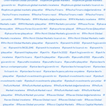
One Finance Global yorumlar
optimum global markets
optimum global markets
güvenilir mi
optimum global markets inceleme
optimum global markets lisanslı mı
optimum global markets şikayetler
Pasha Finans
Pasha Finans değerlendirme
Pasha Finans inceleme
Pasha Finans nasıl
Pasha Finans nedir
Pasha Finans
yorumlar
PFH Markets
PFH Markets değerlendirme
PFH Markets inceleme
PFH
Markets nedir
PFH Markets şikayetler
PFH Markets yorumlar
Phase Forex
phase
forex çekim
Phase Forex Güvenilir Mi?
phase forex şikayet
Phase Forex Şikayetleri
phase forex şikayetvar
Pin Point Global Markets güvenilir mi
Pin Point Global
Markets inceleme
Pin Point Global Markets lisanslı mı
Pin Point Global Markets nedir
Pin Point Global Markets şikayetler
piramit fx
piramit fx 2022
piramit fx güvenilir
mi
piramit fx İNCELEME
piramit fx inceleme
piramit fx lisanslı mı
piramit fx
şikayetler
piramit fxşikayeler
port fx
port fx 2022
port fx güvenilir mi
port fx
inceleme
port fx lisans
port fx şikayetler
poundfx
poundfx 2022
poundfx
güvenilir mi
poundfx inceleme
poundfx lisans
poundfx şikayetler
price box fx
bonus ve kampanyalar
price box fx güvenilir mi
price box fx hesap türeri
price box
fx lisanlı mı
price box fx nasıl
price box fx para yatırma ve çekme
price box fx
şikayetler
probull ınvestments güvenilir mi
probull ınvestments nasıl
probull
ınvestments nedir
probull ınvestments şikayetler
probull ınvestments yorumlar
ProTurk Market
ProTurk Market açıklama
ProTurk Market değerlendirme
ProTurk
Market inceleme
ProTurk Market nasıl
ProTurk Market nedir
ProTurk Market
şikayetler
ProTurk Market yorumlar
Ravex Global
Ravex Global değerlendirme
Ravex Global inceleme
Ravex Global nasıl
Ravex Global nedir
Ravex Global
şikayetler
Ravex Global yorumlar
Rossi Capital Markets
Rossi Capital Markets