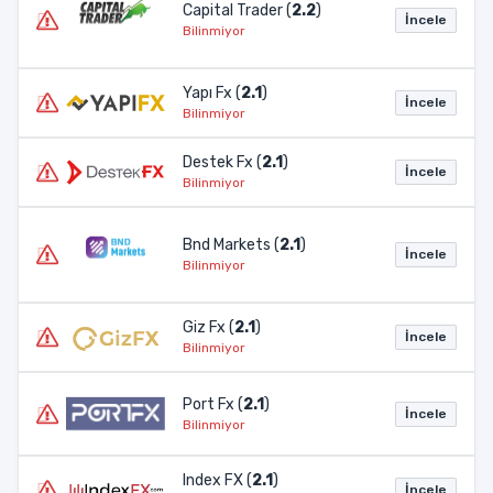
Capital Trader (
2.2
)
İncele
Bilinmiyor
Yapı Fx (
2.1
)
İncele
Bilinmiyor
Destek Fx (
2.1
)
İncele
Bilinmiyor
Bnd Markets (
2.1
)
İncele
Bilinmiyor
Giz Fx (
2.1
)
İncele
Bilinmiyor
Port Fx (
2.1
)
İncele
Bilinmiyor
Index FX (
2.1
)
İncele