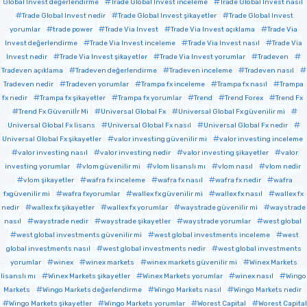
Global Invest değerlendirme
Trade Global Invest inceleme
Trade Global Invest nasıl
Trade Global Invest nedir
Trade Global Invest şikayetler
Trade Global Invest
yorumlar
trade power
Trade Via Invest
Trade Via Invest açıklama
Trade Via
Invest değerlendirme
Trade Via Invest inceleme
Trade Via Invest nasıl
Trade Via
Invest nedir
Trade Via Invest şikayetler
Trade Via Invest yorumlar
Tradeven
Tradeven açıklama
Tradeven değerlendirme
Tradeven inceleme
Tradeven nasıl
Tradeven nedir
Tradeven yorumlar
Trampa fx inceleme
Trampa fx nasıl
Trampa
fx nedir
Trampa fx şikayetler
Trampa fx yorumlar
Trend
Trend Forex
Trend Fx
Trend Fx Güvenilİr Mi
Universal Global Fx
Universal Global Fx güvenilir mi
Universal Global Fx lisans
Universal Global Fx nasıl
Universal Global Fx nedir
Universal Global Fx şikayetler
valor investing güvenilir mi
valor investing inceleme
valor investing nasıl
valor investing nedir
valor investing şikayetler
valor
investing yorumlar
vlom güvenilir mi
vlom lisanslı mı
vlom nasıl
vlom nedir
vlom şikayetler
wafra fx inceleme
wafra fx nasıl
wafra fx nedir
wafra
fxgüvenilir mi
wafra fxyorumlar
wallex fx güvenilir mi
wallex fx nasıl
wallex fx
nedir
wallex fx şikayetler
wallex fx yorumlar
waystrade güvenilir mi
waystrade
nasıl
waystrade nedir
waystrade şikayetler
waystrade yorumlar
west global
west global investments güvenilir mi
west global investments inceleme
west
global investments nasıl
west global investments nedir
west global investments
yorumlar
winex
winex markets
winex markets güvenilir mi
Winex Markets
lisanslı mı
Winex Markets şikayetler
Winex Markets yorumlar
winex nasıl
Wingo
Markets
Wingo Markets değerlendirme
Wingo Markets nasıl
Wingo Markets nedir
Wingo Markets şikayetler
Wingo Markets yorumlar
Worest Capital
Worest Capital