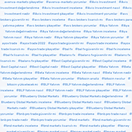
avenva-markets şikayetler
avenva-markets yorumlar
Avis Investment
Avis
Investment değerlendirme
Avis Investment inceleme
Avis Investment nasıl
Avis
Investment nedir
Avis Investment şikayetler
Avis Investment yorumlar
avs
brokers güvenilir mi
avs brokers inceleme
avs brokers lisanslı mı
avs brokers para
yatırma çekme
avs brokers şikayetler
avs brokers yorumlar
Aya Yatırım
Aya
Yatırım değelrnedirme
Aya Yatırım değerlendirme
Aya Yatırım inceleme
Aya
Yatırım nasıl
Aya Yatırım nedir
Aya Yatırım şikayetler
Aya Yatırım yorumlar
ayox trade
ayox trade 2022
ayox trade güvenilir mi
ayox trade inceleme
ayox
trade lisanslı mı
ayox trade şikayetler
bal fx
bal fx güvenilir mi
bal fx inceleme
bal fx lisanslı mı
bal fx şikayetler
balans fx
balans fx güvenilir mi
balans fx
lisanslı mı
balans fx şikayetler
Best Capital güvenilir mi
Best Capital inceleme
Best Capital nasıl
Best Capital nedir
Best Capital şikayetler
Beta Yatırım
Beta
Yatırım değerlendirme
Beta Yatırım inceleme
Beta Yatırım nasıl
Beta Yatırım nedir
Beta Yatırım şikayetler
Beta Yatırım yorumlar
bitcoin analiz
bitcoin ne olur
bitcoin yükselecek mi
BLP Yatırım
BLP Yatırım değerlendirme
BLP Yatırım
inceleme
BLP Yatırım nasıl
BLP Yatırım nedir
BLP Yatırım şikayetler
BLP Yatırım
yorumlar
Blueberry Global Markets
Blueberry Global Markets değerlendirme
Blueberry Global Markets inceleme
Blueberry Global Markets nasıl
Blueberry Global
Markets nedir
Blueberry Global Markets şikayetler
Blueberry Global Markets
yorumlar
bnb pro trade güvenilir mi
bnb pro trade inceleme
bnb pro trade nasıl
bnb pro trade nedir
bnb pro trade yorumlar
bnd markets
bnd markets güvenilir mi
bnd markets inceleme
bnd markets lisanslı mı
bnd markets şikayetler
boney
market güvenilir mi
boney market nasıl
boney market nedir
boney market