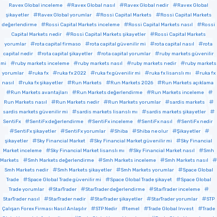
Ravex Global inceleme
Ravex Global nasıl
Ravex Global nedir
Ravex Global
şikayetler
Ravex Global yorumlar
Rossi Capital Markets
Rossi Capital Markets
değerlendirme
Rossi Capital Markets inceleme
Rossi Capital Markets nasıl
Rossi
Capital Markets nedir
Rossi Capital Markets şikayetler
Rossi Capital Markets
yorumlar
rota capital firmaso
rota capital güvenilir mi
rota capital nasıl
rota
capital nedir
rota capital şikayetler
rota capital yorumlar
ruby markets güvenilir
mi
ruby markets inceleme
ruby markets nasıl
ruby markets nedir
ruby markets
yorumlar
ruka fx
ruka fx 2022
ruka fx güvenilir mi
ruka fx lisanslı mı
ruka fx
nasıl
ruka fx şikayetler
Run Markets
Run Markets 2026
Run Markets açıklama
Run Markets avantajları
Run Markets değerlendirme
Run Markets inceleme
Run Markets nasıl
Run Markets nedir
Run Markets yorumlar
sardis markets
sardis markets güvenilir mi
sardis markets lisanslı mı
sardis markets şikayetler
SentiFx
SentiFx değerlendirme
SentiFx inceleme
SentiFx nasıl
SentiFx nedir
SentiFx şikayetler
SentiFx yorumlar
Shiba
Shiba ne olur
Şikayetler
şikayetler
Sky Financial Market
Sky Financial Market güvenilir mi
Sky Financial
Market inceleme
Sky Financial Market lisanslı mı
Sky Financial Market nasıl
Smh
Markets
Smh Markets değerlendirme
Smh Markets inceleme
Smh Markets nasıl
Smh Markets nedir
Smh Markets şikayetler
Smh Markets yorumlar
Space Global
Trade
Space Global Trade güvenilir mi
Space Global Trade şikayet
Space Global
Trade yorumlar
StarTrader
StarTrader değerlendirme
StarTrader inceleme
StarTrader nasıl
StarTrader nedir
StarTrader şikayetler
StarTrader yorumlar
STP
Çalışan Forex Firması Nasıl Anlaşılır
STP Nedir
temel
Trade Global Invest
Trade