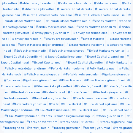
şikayetleri
elite trade güvenilir mi
elite trade lisanslı mı
elite trade nasıl
elite
trade nedir
elite trade şikayetler
Emirati Global Markets
Emirati Global Markets
güvenilir mi
Emirati Global Markets inceleme
Emirati Global Markets lisanslı mı
Emirati Global Markets nasıl
Emirati Global Markets nedir
endex markets
endex
markets güvenilir mi
endex markets inceleme
endex markets lisanslı mı
endex
markets şikayetler
envoy pro fx güvenilir mi
envoy pro fx inceleme
envoy pro fx
nasıl
envoy pro fx nedir
envoy pro fx yorumlar
Exfast Markets
Exfast Markets
açıklama
Exfast Markets değerlendirme
Exfast Markets inceleme
Exfast Markets
nasıl
Exfast Markets nedir
Exfast Markets şikayet
Exfast Markets yorumlar
Expert Capital güvenilir mi
Expert Capital inceleme
Expert Capital Lisanslı mı
Expert Capital nasıl
Expert Capital nedir
Expert Capital şikayetler
Felix Markets
Felix Markets değerlendirme
Felix Markets inceleme
Felix Markets nasıl
Felix
Markets nedir
Felix Markets şikayetler
Felix Markets yorumlar
fgc bors şikayetler
fgc borsa
fgc borsa güvenilir mi
Fiber Markets
Fiber Markets güvenilir mi
Fiber markets lisansı
fiber markets şikayetleri
findexfx güvenil
findexfx güvenilir
mi
findexfx inceleme
findexfx nasıl
findexfx nedir
findexfx şikayetler
findexfx yorumlar
finx brokers güvenilir mi
finx brokers inceleme
finx brokers
nasıl
finx brokers yorumlar
fiz fx
Flux-Market
Flux-Market açıklama
Flux-
Market değerlendirme
Flux-Market inceleme
Flux-Market nasıl
Flux-Market nedir
Flux-Market yorumlar
Forex Firmaları Seçimi Nasıl Yapılır
forex güvenilir mi
forex güvenli mi
Forex Kripto Yatırım
forex nedir
Forex STP
forex tıj güvenilir mi
forex tıj nasıl
forex tıj nedir
forex tıj şikayetler
forex tıj yorumlar
forte grand