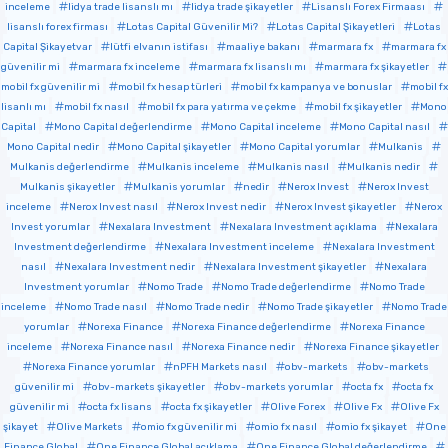
inceleme
lidya trade lisanslı mı
lidya trade şikayetler
Lisanslı Forex Firmaası
lisanslı forex firması
Lotas Capital Güvenilir Mi?
Lotas Capital Şikayetleri
Lotas
Capital Şikayetvar
lütfi elvanın istifası
maaliye bakanı
marmara fx
marmara fx
güvenilir mi
marmara fx inceleme
marmara fx lisanslı mı
marmara fx şikayetler
mobil fx güvenilir mi
mobil fx hesap türleri
mobil fx kampanya ve bonuslar
mobil fx
lisanlı mı
mobil fx nasıl
mobil fx para yatırma ve çekme
mobil fx şikayetler
Mono
Capital
Mono Capital değerlendirme
Mono Capital inceleme
Mono Capital nasıl
Mono Capital nedir
Mono Capital şikayetler
Mono Capital yorumlar
Mulkanis
Mulkanis değerlendirme
Mulkanis inceleme
Mulkanis nasıl
Mulkanis nedir
Mulkanis şikayetler
Mulkanis yorumlar
nedir
Nerox Invest
Nerox Invest
inceleme
Nerox Invest nasıl
Nerox Invest nedir
Nerox Invest şikayetler
Nerox
Invest yorumlar
Nexalara Investment
Nexalara Investment açıklama
Nexalara
Investment değerlendirme
Nexalara Investment inceleme
Nexalara Investment
nasıl
Nexalara Investment nedir
Nexalara Investment şikayetler
Nexalara
Investment yorumlar
Nomo Trade
Nomo Trade değerlendirme
Nomo Trade
inceleme
Nomo Trade nasıl
Nomo Trade nedir
Nomo Trade şikayetler
Nomo Trade
yorumlar
Norexa Finance
Norexa Finance değerlendirme
Norexa Finance
inceleme
Norexa Finance nasıl
Norexa Finance nedir
Norexa Finance şikayetler
Norexa Finance yorumlar
nPFH Markets nasıl
obv-markets
obv-markets
güvenilir mi
obv-markets şikayetler
obv-markets yorumlar
octa fx
octa fx
güvenilir mi
octa fx lisans
octa fx şikayetler
Olive Forex
Olive Fx
Olive Fx
şikayet
Olive Markets
omio fx güvenilir mi
omio fx nasıl
omio fx şikayet
One
Finance Global
One Finance Global açıklama
One Finance Global değerlendirme