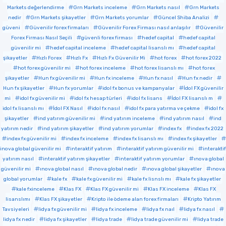
Markets değerlendirme
Grn Markets inceleme
Grn Markets nasıl
Grn Markets
nedir
Grn Markets şikayetler
Grn Markets yorumlar
Güncel Shiba Analizi
güveni
Güvenilir forex firmaları
Güvenilir Forex Firması nasıl anlaşılır
Güvenilir
Forex Firması Nasıl Seçili
güvenli forex firması
hedef capital
hedef capital
güvenilir mi
hedef capital inceleme
hedef capital lisanslı mı
hedef capital
şikayetler
Hızlı Forex
Hızlı Fx
Hızlı Fx Güvenilir Mi
hot forex
hot forex 2022
hot forex güvenilir mi
hot forex inceleme
hot forex lisanslı mı
hot forex
şikayetler
Hun fx güvenilir mi
Hun fx inceleme
Hun fx nasıl
Hun fx nedir
Hun fx şikayetler
Hun fx yorumlar
idol fx bonus ve kampanyalar
İdol FX güvenilir
mi
idol fx güvenilir mi
idol fx hesap türleri
idol fx lisans
İdol FX lisanslı m
idol fx lisanslı mı
İdol FX Nasıl
idol fx nasıl
idol fx para yatırma ve çekme
idol fx
şikayetler
ind yatırım güvenilir mi
ind yatırım inceleme
ind yatırım nasıl
ind
yatırım nedir
ind yatırım şikayetler
ind yatırım yorumlar
index fx
index fx 2022
index fx güvenilir mi
index fx inceleme
index fx lisanslı mı
index fx şikayetler
inova global güvenilir mi
interaktif yatırım
interaktif yatırım güvenilir mi
interaktif
yatırım nasıl
interaktif yatırım şikayetler
interaktif yatırım yorumlar
ınova global
güvenilir mi
ınova global nasıl
ınova global nedir
ınova global şikayetler
ınova
global yorumlar
kale fx
kale fx güvenilir mi
kale fx lisnslı mı
kale fx şikayetler
kale fxinceleme
Klas FX
Klas FX güvenilir mi
Klas FX inceleme
Klas FX
lisanslımı
Klas FX şikayetler
Kripto ile ödeme alan forex firmaları
Kripto Yatırım
Tavsiyeleri
lidya fx güvenilir mi
lidya fx inceleme
lidya fx naıl
lidya fx nasıl
lidya fx nedir
lidya fx şikayetler
lidya trade
lidya trade güvenilir mi
lidya trade