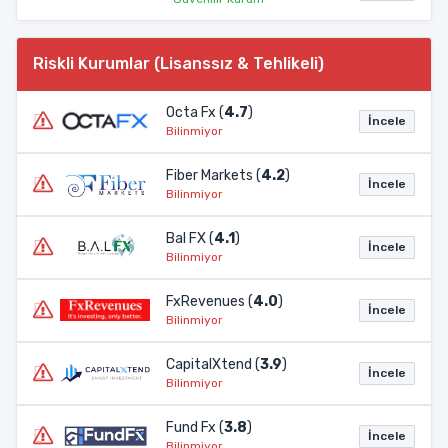
Riskli Kurumlar (Lisanssız & Tehlikeli)
Octa Fx (
4.7
)
İncele
Bilinmiyor
Fiber Markets (
4.2
)
İncele
Bilinmiyor
Bal FX (
4.1
)
İncele
Bilinmiyor
FxRevenues (
4.0
)
İncele
Bilinmiyor
CapitalXtend (
3.9
)
İncele
Bilinmiyor
Fund Fx (
3.8
)
İncele
Bilinmiyor