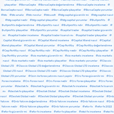
şikayetler
BorsaCepte
BorsaCepte değerlendirme
BorsaCepte inceleme
BorsaCepte nasıl
BorsaCepte nedir
BorsaCepte şikayetler
BorsaCepte yorumlar
btc
btc analiz
btc ne olur
btcusdt
btg capital güvenilir mi
btg capital nasıl
btg capital nedir
btg capital şikayetler
btg capital yorumlar
Bullprofits
Bullprofits değerlendirme
Bullprofits nasıl
Bullprofits ndir
Bullprofits nedir
Bullprofits şikayetler
Bullprofits yorumlar
capital trader
capital trader güvenilir
mi
capital trader inceleme
capital trader lisanslı mı
capital trader şikayetler
Capital Xtend güvenilir mi
Capital Xtend inceleme
Capital Xtend nasıl
Capital
Xtend şikayetler
Capital Xtend yorumlar
Cep Portföy
Cep Portföy değerlendirme
Cep Portföy nasıl
Cep Portföy ndir
Cep Portföy nedir
Cep Portföy şikayetler
Cep Portföy yorumlar
cio markets güvenilir mi
cio markets inceleme
cio markets
nasıl
cio markets nedir
cio markets şikayetler
cio markets yorumlar
Classic
Global LTD
Classic Global LTD değerlendirme
Classic Global LTD inceleme
Classic
Global LTD nasıl
Classic Global LTD nedir
Classic Global LTD şikayetler
Classic
Global LTD yorumlar
Coin ile forex yatırımı nasıl yapılır
Crs Forex güvenilir mi
Crs
Forex inceleme
Crs Forex nasıl
Crs Forex nedir
Crs Forex şikayetler
Crs Forex
yorumlar
destek fx
destek fx güvenilir mi
destek fx inceleme
destek fx lisanslı
mı
destek fx şikayetler
Destek Global
Destek Global inceleme
Destek Global
nasıl
Destek Global nedir
Destek Global şikayetler
Destek Global yorumlar
Dnb
Yatırım
Dnb Yatırım değerlendirme
Dnb Yatırım inceleme
Dnb Yatırım nasıl
Dnb
Yatırım nedir
Dnb Yatırım şikayetler
Dnb Yatırım yorumlar
efor fx
efor fx 2022
efor fx güvenilir mi
efor fx inceleme
efor fx şikayetler
ekol fx inceleme
ekol fx