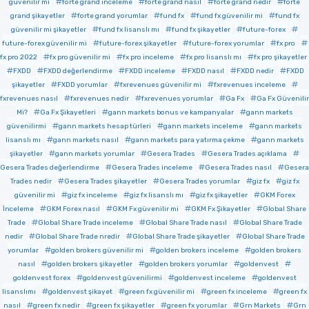
güvenilir mi
forte grand inceleme
forte grand nasıl
forte grand nedir
forte
grand şikayetler
forte grand yorumlar
fund fx
fund fx güvenilir mi
fund fx
güvenilir mi şikayetler
fund fx lisanslı mı
fund fx şikayetler
future-forex
future-forex güvenilir mi
future-forex şikayetler
future-forex yorumlar
fx pro
fx pro 2022
fx pro güvenilir mi
fx pro inceleme
fx pro lisanslı mı
fx pro şikayetler
FXDD
FXDD değerlendirme
FXDD inceleme
FXDD nasıl
FXDD nedir
FXDD
şikayetler
FXDD yorumlar
fxrevenues güvenilir mi
fxrevenues inceleme
fxrevenues nasıl
fxrevenues nedir
fxrevenues yorumlar
Ga Fx
Ga Fx Güvenilir
Mi?
Ga Fx Şikayetleri
gann markets bonus ve kampanyalar
gann markets
güvenilirmi
gann markets hesap türleri
gann markets inceleme
gann markets
lisanslı mı
gann markets nasıl
gann markets para yatırma çekme
gann markets
şikayetler
gann markets yorumlar
Gesera Trades
Gesera Trades açıklama
Gesera Trades değerlendirme
Gesera Trades inceleme
Gesera Trades nasıl
Gesera
Trades nedir
Gesera Trades şikayetler
Gesera Trades yorumlar
giz fx
giz fx
güvenilir mi
giz fx inceleme
giz fx lisanslı mı
giz fx şikayetler
GKM Forex
İnceleme
GKM Forex nasıl
GKM Fx güvenilir mi
GKM Fx Şikayetler
Global Share
Trade
Global Share Trade inceleme
Global Share Trade nasıl
Global Share Trade
nedir
Global Share Trade nredir
Global Share Trade şikayetler
Global Share Trade
yorumlar
golden brokers güvenilir mi
golden brokers inceleme
golden brokers
nasıl
golden brokers şikayetler
golden brokers yorumlar
goldenvest
goldenvest forex
goldenvest güvenilirmi
goldenvest inceleme
goldenvest
lisanslımı
goldenvest şikayet
green fx güvenilir mi
green fx inceleme
green fx
nasıl
green fx nedir
green fx şikayetler
green fx yorumlar
Grn Markets
Grn