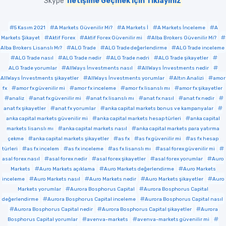
Skype
İletişime Geçmek için Tıklayınız
5 Kasım 2021
A Markets Güvenilir Mi?
A Markets İ
A Markets İnceleme
A
Markets Şikayet
Aktif Forex
Aktif Forex Güvenilir mi
Alba Brokers Güvenilir Mi?
Alba Brokers Lisanslı Mı?
ALG Trade
ALG Trade değerlendirme
ALG Trade inceleme
ALG Trade nasıl
ALG Trade nedir
ALG Trade nedri
ALG Trade şikayetler
ALG Trade yorumlar
AllWays İnvestments nasıl
AllWays İnvestments nedir
AllWays İnvestments şikayetler
AllWays İnvestments yorumlar
Altın Analizi
amor
fx
amor fx güvenilir mi
amor fx inceleme
amor fx lisanslı mı
amor fx şikayetler
analiz
anat fx güvenilir mi
anat fx lisanslı mı
anat fx nasıl
anat fx nedir
anat fx şikayetler
anat fx yorumlar
anka capital markets bonus ve kampanyalar
anka capital markets güvenilir mi
anka capital markets hesap türleri
anka capital
markets lisanslı mı
anka capital markets nasıl
anka capital markets para yatırma
çekme
anka capital markets şikayetler
as fx
as fx güvenilir mi
as fx hesap
türleri
as fx incelem
as fx inceleme
as fx lisanslı mı
asal forex güvenilir mi
asal forex nasıl
asal forex nedir
asal forex şikayetler
asal forex yorumlar
Auro
Markets
Auro Markets açıklama
Auro Markets değerlendirme
Auro Markets
inceleme
Auro Markets nasıl
Auro Markets nedir
Auro Markets şikayetler
Auro
Markets yorumlar
Aurora Bosphorus Capital
Aurora Bosphorus Capital
değerlendirme
Aurora Bosphorus Capital inceleme
Aurora Bosphorus Capital nasıl
Aurora Bosphorus Capital nedir
Aurora Bosphorus Capital şikayetler
Aurora
Bosphorus Capital yorumlar
avenva-markets
avenva-markets güvenilir mi