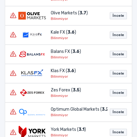
Olive Markets (
3.7
)
İncele
Bilinmiyor
Kale FX (
3.6
)
İncele
Bilinmiyor
Balans FX (
3.6
)
İncele
Bilinmiyor
Klas FX (
3.6
)
İncele
Bilinmiyor
Zes Forex (
3.5
)
İncele
Bilinmiyor
Optimum Global Markets (
3.2
)
İncele
Bilinmiyor
York Markets (
3.1
)
İncele
Bilinmiyor