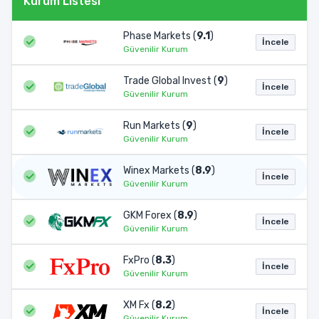
Kurum Listesi
Phase Markets (
9.1
)
İncele
Güvenilir Kurum
Trade Global Invest (
9
)
İncele
Güvenilir Kurum
Run Markets (
9
)
İncele
Güvenilir Kurum
Winex Markets (
8.9
)
İncele
Güvenilir Kurum
GKM Forex (
8.9
)
İncele
Güvenilir Kurum
FxPro (
8.3
)
İncele
Güvenilir Kurum
XM Fx (
8.2
)
İncele
Güvenilir Kurum