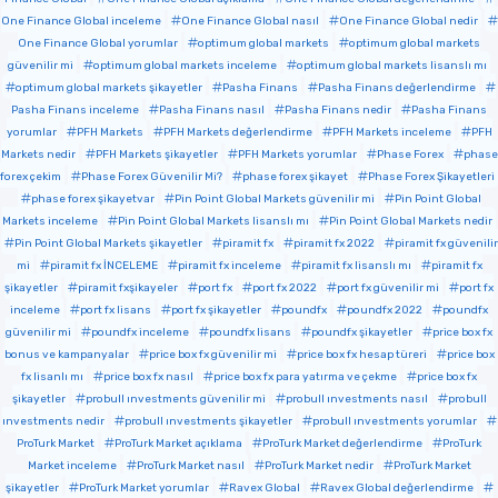
One Finance Global inceleme
One Finance Global nasıl
One Finance Global nedir
One Finance Global yorumlar
optimum global markets
optimum global markets
güvenilir mi
optimum global markets inceleme
optimum global markets lisanslı mı
optimum global markets şikayetler
Pasha Finans
Pasha Finans değerlendirme
Pasha Finans inceleme
Pasha Finans nasıl
Pasha Finans nedir
Pasha Finans
yorumlar
PFH Markets
PFH Markets değerlendirme
PFH Markets inceleme
PFH
Markets nedir
PFH Markets şikayetler
PFH Markets yorumlar
Phase Forex
phase
forex çekim
Phase Forex Güvenilir Mi?
phase forex şikayet
Phase Forex Şikayetleri
phase forex şikayetvar
Pin Point Global Markets güvenilir mi
Pin Point Global
Markets inceleme
Pin Point Global Markets lisanslı mı
Pin Point Global Markets nedir
Pin Point Global Markets şikayetler
piramit fx
piramit fx 2022
piramit fx güvenilir
mi
piramit fx İNCELEME
piramit fx inceleme
piramit fx lisanslı mı
piramit fx
şikayetler
piramit fxşikayeler
port fx
port fx 2022
port fx güvenilir mi
port fx
inceleme
port fx lisans
port fx şikayetler
poundfx
poundfx 2022
poundfx
güvenilir mi
poundfx inceleme
poundfx lisans
poundfx şikayetler
price box fx
bonus ve kampanyalar
price box fx güvenilir mi
price box fx hesap türeri
price box
fx lisanlı mı
price box fx nasıl
price box fx para yatırma ve çekme
price box fx
şikayetler
probull ınvestments güvenilir mi
probull ınvestments nasıl
probull
ınvestments nedir
probull ınvestments şikayetler
probull ınvestments yorumlar
ProTurk Market
ProTurk Market açıklama
ProTurk Market değerlendirme
ProTurk
Market inceleme
ProTurk Market nasıl
ProTurk Market nedir
ProTurk Market
şikayetler
ProTurk Market yorumlar
Ravex Global
Ravex Global değerlendirme