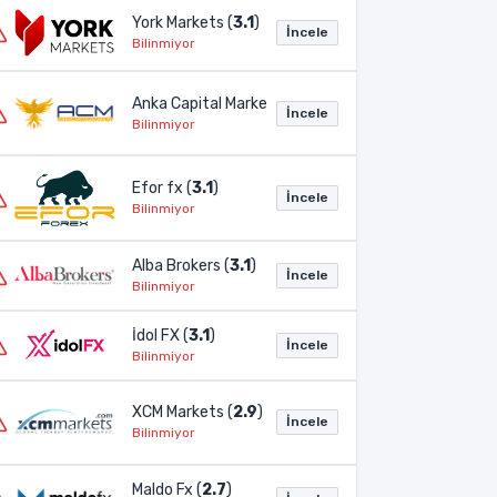
York Markets (
3.1
)
İncele
Bilinmiyor
Anka Capital Markets (
3.1
)
İncele
Bilinmiyor
Efor fx (
3.1
)
İncele
Bilinmiyor
Alba Brokers (
3.1
)
İncele
Bilinmiyor
İdol FX (
3.1
)
İncele
Bilinmiyor
XCM Markets (
2.9
)
İncele
Bilinmiyor
Maldo Fx (
2.7
)