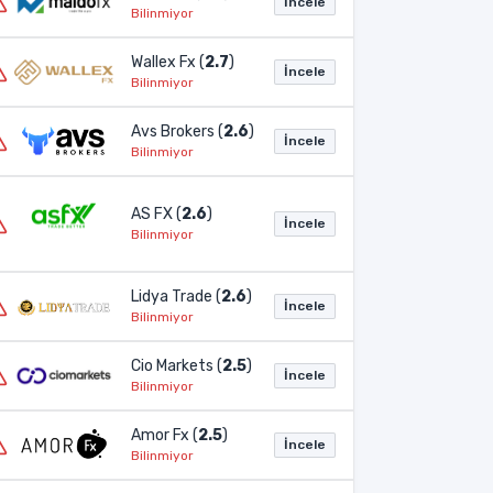
İncele
Bilinmiyor
Wallex Fx (
2.7
)
İncele
Bilinmiyor
Avs Brokers (
2.6
)
İncele
Bilinmiyor
AS FX (
2.6
)
İncele
Bilinmiyor
Lidya Trade (
2.6
)
İncele
Bilinmiyor
Cio Markets (
2.5
)
İncele
Bilinmiyor
Amor Fx (
2.5
)
İncele
Bilinmiyor