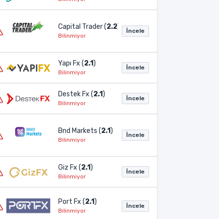
Capital Trader (
2.2
)
İncele
Bilinmiyor
Yapı Fx (
2.1
)
İncele
Bilinmiyor
Destek Fx (
2.1
)
İncele
Bilinmiyor
Bnd Markets (
2.1
)
İncele
Bilinmiyor
Giz Fx (
2.1
)
İncele
Bilinmiyor
Port Fx (
2.1
)
İncele
Bilinmiyor