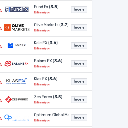
Fund Fx (
3.8
)
İncele
Bilinmiyor
Olive Markets (
3.7
)
İncele
Bilinmiyor
Kale FX (
3.6
)
İncele
Bilinmiyor
Balans FX (
3.6
)
İncele
Bilinmiyor
Klas FX (
3.6
)
İncele
Bilinmiyor
Zes Forex (
3.5
)
İncele
Bilinmiyor
Optimum Global Markets (
3.2
)
İncele
Bilinmiyor