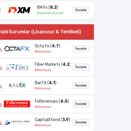
XM Fx (
8.2
)
İncele
Güvenilir Kurum
iskli Kurumlar (Lisanssız & Tehlikeli)
Octa Fx (
4.7
)
İncele
Bilinmiyor
Fiber Markets (
4.2
)
İncele
Bilinmiyor
Bal FX (
4.1
)
İncele
Bilinmiyor
FxRevenues (
4.0
)
İncele
Bilinmiyor
CapitalXtend (
3.9
)
İncele
Bilinmiyor