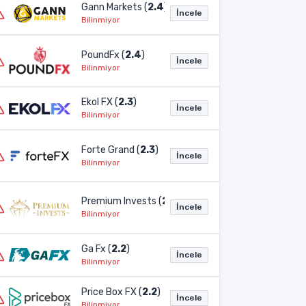
Gann Markets (
2.4
)
İncele
Bilinmiyor
PoundFx (
2.4
)
İncele
Bilinmiyor
Ekol FX (
2.3
)
İncele
Bilinmiyor
Forte Grand (
2.3
)
İncele
Bilinmiyor
Premium Invests (
2.3
)
İncele
Bilinmiyor
Ga Fx (
2.2
)
İncele
Bilinmiyor
Price Box FX (
2.2
)
İncele
Bilinmiyor