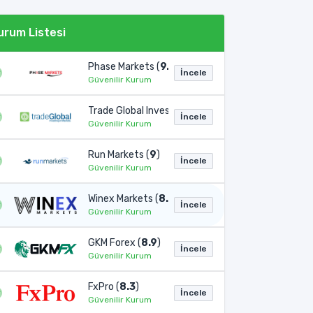
urum Listesi
Phase Markets (
9.1
)
İncele
Güvenilir Kurum
Trade Global Invest (
9
)
İncele
mları, hisse senetleri, değerli metaller, enerji piyasaları ve global end
Güvenilir Kurum
Run Markets (
9
)
İncele
Güvenilir Kurum
Winex Markets (
8.9
)
İncele
Güvenilir Kurum
GKM Forex (
8.9
)
İncele
Güvenilir Kurum
FxPro (
8.3
)
İncele
Güvenilir Kurum