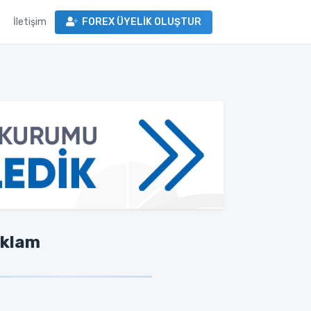
İletişim
FOREX ÜYELİK OLUŞTUR
klam