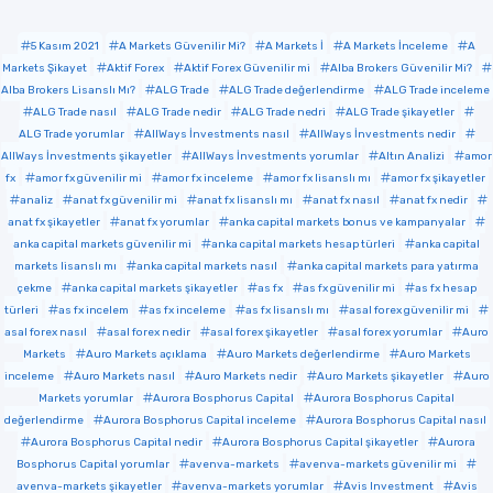
5 Kasım 2021
A Markets Güvenilir Mi?
A Markets İ
A Markets İnceleme
A
Markets Şikayet
Aktif Forex
Aktif Forex Güvenilir mi
Alba Brokers Güvenilir Mi?
Alba Brokers Lisanslı Mı?
ALG Trade
ALG Trade değerlendirme
ALG Trade inceleme
ALG Trade nasıl
ALG Trade nedir
ALG Trade nedri
ALG Trade şikayetler
ALG Trade yorumlar
AllWays İnvestments nasıl
AllWays İnvestments nedir
AllWays İnvestments şikayetler
AllWays İnvestments yorumlar
Altın Analizi
amor
fx
amor fx güvenilir mi
amor fx inceleme
amor fx lisanslı mı
amor fx şikayetler
analiz
anat fx güvenilir mi
anat fx lisanslı mı
anat fx nasıl
anat fx nedir
anat fx şikayetler
anat fx yorumlar
anka capital markets bonus ve kampanyalar
anka capital markets güvenilir mi
anka capital markets hesap türleri
anka capital
markets lisanslı mı
anka capital markets nasıl
anka capital markets para yatırma
çekme
anka capital markets şikayetler
as fx
as fx güvenilir mi
as fx hesap
türleri
as fx incelem
as fx inceleme
as fx lisanslı mı
asal forex güvenilir mi
asal forex nasıl
asal forex nedir
asal forex şikayetler
asal forex yorumlar
Auro
Markets
Auro Markets açıklama
Auro Markets değerlendirme
Auro Markets
inceleme
Auro Markets nasıl
Auro Markets nedir
Auro Markets şikayetler
Auro
Markets yorumlar
Aurora Bosphorus Capital
Aurora Bosphorus Capital
değerlendirme
Aurora Bosphorus Capital inceleme
Aurora Bosphorus Capital nasıl
Aurora Bosphorus Capital nedir
Aurora Bosphorus Capital şikayetler
Aurora
Bosphorus Capital yorumlar
avenva-markets
avenva-markets güvenilir mi
avenva-markets şikayetler
avenva-markets yorumlar
Avis Investment
Avis