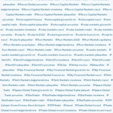
şikayetler
Ravex Global yorumlar
Rossi Capital Markets
Rossi Capital Markets
değerlendirme
Rossi Capital Markets inceleme
Rossi Capital Markets nasıl
Rossi
Capital Markets nedir
Rossi Capital Markets şikayetler
Rossi Capital Markets
yorumlar
rota capital firmaso
rota capital güvenilir mi
rota capital nasıl
rota
capital nedir
rota capital şikayetler
rota capital yorumlar
ruby markets güvenilir
mi
ruby markets inceleme
ruby markets nasıl
ruby markets nedir
ruby markets
yorumlar
ruka fx
ruka fx 2022
ruka fx güvenilir mi
ruka fx lisanslı mı
ruka fx
nasıl
ruka fx şikayetler
Run Markets
Run Markets 2026
Run Markets açıklama
Run Markets avantajları
Run Markets değerlendirme
Run Markets inceleme
Run Markets nasıl
Run Markets nedir
Run Markets yorumlar
sardis markets
sardis markets güvenilir mi
sardis markets lisanslı mı
sardis markets şikayetler
SentiFx
SentiFx değerlendirme
SentiFx inceleme
SentiFx nasıl
SentiFx nedir
SentiFx şikayetler
SentiFx yorumlar
Shiba
Shiba ne olur
Şikayetler
şikayetler
Sky Financial Market
Sky Financial Market güvenilir mi
Sky Financial
Market inceleme
Sky Financial Market lisanslı mı
Sky Financial Market nasıl
Smh
Markets
Smh Markets değerlendirme
Smh Markets inceleme
Smh Markets nasıl
Smh Markets nedir
Smh Markets şikayetler
Smh Markets yorumlar
Space Global
Trade
Space Global Trade güvenilir mi
Space Global Trade şikayet
Space Global
Trade yorumlar
StarTrader
StarTrader değerlendirme
StarTrader inceleme
StarTrader nasıl
StarTrader nedir
StarTrader şikayetler
StarTrader yorumlar
STP
Çalışan Forex Firması Nasıl Anlaşılır
STP Nedir
temel
Trade Global Invest
Trade
Global Invest değerlendirme
Trade Global Invest inceleme
Trade Global Invest nasıl