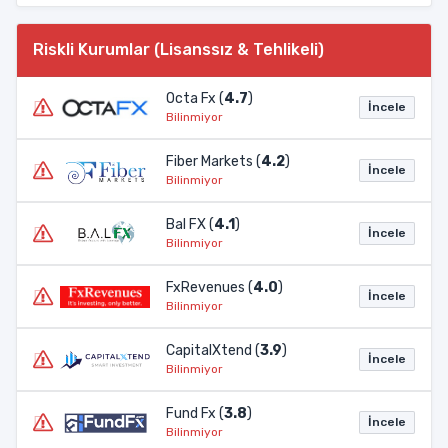
Riskli Kurumlar (Lisanssız & Tehlikeli)
Octa Fx (
4.7
)
İncele
Bilinmiyor
Fiber Markets (
4.2
)
İncele
Bilinmiyor
Bal FX (
4.1
)
İncele
Bilinmiyor
FxRevenues (
4.0
)
İncele
Bilinmiyor
CapitalXtend (
3.9
)
İncele
Bilinmiyor
Fund Fx (
3.8
)
İncele
Bilinmiyor