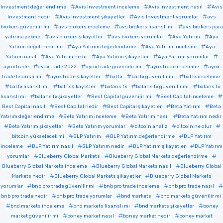
Investment değerlendirme
Avis Investment inceleme
Avis Investment nasıl
Avis
Investment nedir
Avis Investment şikayetler
Avis Investment yorumlar
avs
brokers güvenilir mi
avs brokers inceleme
avs brokers lisanslı mı
avs brokers para
yatırma çekme
avs brokers şikayetler
avs brokers yorumlar
Aya Yatırım
Aya
Yatırım değelrnedirme
Aya Yatırım değerlendirme
Aya Yatırım inceleme
Aya
Yatırım nasıl
Aya Yatırım nedir
Aya Yatırım şikayetler
Aya Yatırım yorumlar
ayox trade
ayox trade 2022
ayox trade güvenilir mi
ayox trade inceleme
ayox
trade lisanslı mı
ayox trade şikayetler
bal fx
bal fx güvenilir mi
bal fx inceleme
bal fx lisanslı mı
bal fx şikayetler
balans fx
balans fx güvenilir mi
balans fx
lisanslı mı
balans fx şikayetler
Best Capital güvenilir mi
Best Capital inceleme
Best Capital nasıl
Best Capital nedir
Best Capital şikayetler
Beta Yatırım
Beta
Yatırım değerlendirme
Beta Yatırım inceleme
Beta Yatırım nasıl
Beta Yatırım nedir
Beta Yatırım şikayetler
Beta Yatırım yorumlar
bitcoin analiz
bitcoin ne olur
bitcoin yükselecek mi
BLP Yatırım
BLP Yatırım değerlendirme
BLP Yatırım
inceleme
BLP Yatırım nasıl
BLP Yatırım nedir
BLP Yatırım şikayetler
BLP Yatırım
yorumlar
Blueberry Global Markets
Blueberry Global Markets değerlendirme
Blueberry Global Markets inceleme
Blueberry Global Markets nasıl
Blueberry Global
Markets nedir
Blueberry Global Markets şikayetler
Blueberry Global Markets
yorumlar
bnb pro trade güvenilir mi
bnb pro trade inceleme
bnb pro trade nasıl
bnb pro trade nedir
bnb pro trade yorumlar
bnd markets
bnd markets güvenilir mi
bnd markets inceleme
bnd markets lisanslı mı
bnd markets şikayetler
boney
market güvenilir mi
boney market nasıl
boney market nedir
boney market