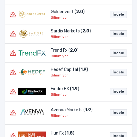
Goldenvest (
2.0
)
İncele
Bilinmiyor
Sardis Markets (
2.0
)
İncele
Bilinmiyor
Trend Fx (
2.0
)
İncele
Bilinmiyor
Hedef Capital (
1.9
)
İncele
Bilinmiyor
FindexFX (
1.9
)
İncele
Bilinmiyor
Avenva Markets (
1.9
)
İncele
Bilinmiyor
Hun Fx (
1.8
)
İncele