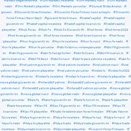
Markets değerlendirme
Grn Markets inceleme
Grn Markets nasıl
Grn Markets
nedir
Grn Markets şikayetler
Grn Markets yorumlar
Güncel Shiba Analizi
güveni
Güvenilir forex firmaları
Güvenilir Forex Firması nasıl anlaşılır
Güvenilir
Forex Firması Nasıl Seçili
güvenli forex firması
hedef capital
hedef capital
güvenilir mi
hedef capital inceleme
hedef capital lisanslı mı
hedef capital
şikayetler
Hızlı Forex
Hızlı Fx
Hızlı Fx Güvenilir Mi
hot forex
hot forex 2022
hot forex güvenilir mi
hot forex inceleme
hot forex lisanslı mı
hot forex
şikayetler
Hun fx güvenilir mi
Hun fx inceleme
Hun fx nasıl
Hun fx nedir
Hun fx şikayetler
Hun fx yorumlar
idol fx bonus ve kampanyalar
İdol FX güvenilir
mi
idol fx güvenilir mi
idol fx hesap türleri
idol fx lisans
İdol FX lisanslı m
idol fx lisanslı mı
İdol FX Nasıl
idol fx nasıl
idol fx para yatırma ve çekme
idol fx
şikayetler
ind yatırım güvenilir mi
ind yatırım inceleme
ind yatırım nasıl
ind
yatırım nedir
ind yatırım şikayetler
ind yatırım yorumlar
index fx
index fx 2022
index fx güvenilir mi
index fx inceleme
index fx lisanslı mı
index fx şikayetler
inova global güvenilir mi
interaktif yatırım
interaktif yatırım güvenilir mi
interaktif
yatırım nasıl
interaktif yatırım şikayetler
interaktif yatırım yorumlar
ınova global
güvenilir mi
ınova global nasıl
ınova global nedir
ınova global şikayetler
ınova
global yorumlar
kale fx
kale fx güvenilir mi
kale fx lisnslı mı
kale fx şikayetler
kale fxinceleme
Klas FX
Klas FX güvenilir mi
Klas FX inceleme
Klas FX
lisanslımı
Klas FX şikayetler
Kripto ile ödeme alan forex firmaları
Kripto Yatırım
Tavsiyeleri
lidya fx güvenilir mi
lidya fx inceleme
lidya fx naıl
lidya fx nasıl
lidya fx nedir
lidya fx şikayetler
lidya trade
lidya trade güvenilir mi
lidya trade
inceleme
lidya trade lisanslı mı
lidya trade şikayetler
Lisanslı Forex Firmaası