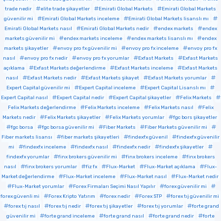
trade nedir
elite trade şikayetler
Emirati Global Markets
Emirati Global Markets
güvenilir mi
Emirati Global Markets inceleme
Emirati Global Markets lisanslı mı
Emirati Global Markets nasıl
Emirati Global Markets nedir
endex markets
endex
markets güvenilir mi
endex markets inceleme
endex markets lisanslı mı
endex
markets şikayetler
envoy pro fx güvenilir mi
envoy pro fx inceleme
envoy pro fx
nasıl
envoy pro fx nedir
envoy pro fx yorumlar
Exfast Markets
Exfast Markets
açıklama
Exfast Markets değerlendirme
Exfast Markets inceleme
Exfast Markets
nasıl
Exfast Markets nedir
Exfast Markets şikayet
Exfast Markets yorumlar
Expert Capital güvenilir mi
Expert Capital inceleme
Expert Capital Lisanslı mı
Expert Capital nasıl
Expert Capital nedir
Expert Capital şikayetler
Felix Markets
Felix Markets değerlendirme
Felix Markets inceleme
Felix Markets nasıl
Felix
Markets nedir
Felix Markets şikayetler
Felix Markets yorumlar
fgc bors şikayetler
fgc borsa
fgc borsa güvenilir mi
Fiber Markets
Fiber Markets güvenilir mi
Fiber markets lisansı
fiber markets şikayetleri
findexfx güvenil
findexfx güvenilir
mi
findexfx inceleme
findexfx nasıl
findexfx nedir
findexfx şikayetler
findexfx yorumlar
finx brokers güvenilir mi
finx brokers inceleme
finx brokers
nasıl
finx brokers yorumlar
fiz fx
Flux-Market
Flux-Market açıklama
Flux-
Market değerlendirme
Flux-Market inceleme
Flux-Market nasıl
Flux-Market nedir
Flux-Market yorumlar
Forex Firmaları Seçimi Nasıl Yapılır
forex güvenilir mi
forex güvenli mi
Forex Kripto Yatırım
forex nedir
Forex STP
forex tıj güvenilir mi
forex tıj nasıl
forex tıj nedir
forex tıj şikayetler
forex tıj yorumlar
forte grand
güvenilir mi
forte grand inceleme
forte grand nasıl
forte grand nedir
forte