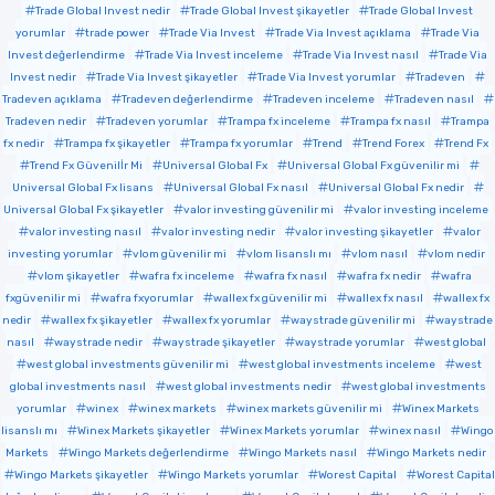
Trade Global Invest nedir
Trade Global Invest şikayetler
Trade Global Invest
yorumlar
trade power
Trade Via Invest
Trade Via Invest açıklama
Trade Via
Invest değerlendirme
Trade Via Invest inceleme
Trade Via Invest nasıl
Trade Via
Invest nedir
Trade Via Invest şikayetler
Trade Via Invest yorumlar
Tradeven
Tradeven açıklama
Tradeven değerlendirme
Tradeven inceleme
Tradeven nasıl
Tradeven nedir
Tradeven yorumlar
Trampa fx inceleme
Trampa fx nasıl
Trampa
fx nedir
Trampa fx şikayetler
Trampa fx yorumlar
Trend
Trend Forex
Trend Fx
Trend Fx Güvenilİr Mi
Universal Global Fx
Universal Global Fx güvenilir mi
Universal Global Fx lisans
Universal Global Fx nasıl
Universal Global Fx nedir
Universal Global Fx şikayetler
valor investing güvenilir mi
valor investing inceleme
valor investing nasıl
valor investing nedir
valor investing şikayetler
valor
investing yorumlar
vlom güvenilir mi
vlom lisanslı mı
vlom nasıl
vlom nedir
vlom şikayetler
wafra fx inceleme
wafra fx nasıl
wafra fx nedir
wafra
fxgüvenilir mi
wafra fxyorumlar
wallex fx güvenilir mi
wallex fx nasıl
wallex fx
nedir
wallex fx şikayetler
wallex fx yorumlar
waystrade güvenilir mi
waystrade
nasıl
waystrade nedir
waystrade şikayetler
waystrade yorumlar
west global
west global investments güvenilir mi
west global investments inceleme
west
global investments nasıl
west global investments nedir
west global investments
yorumlar
winex
winex markets
winex markets güvenilir mi
Winex Markets
lisanslı mı
Winex Markets şikayetler
Winex Markets yorumlar
winex nasıl
Wingo
Markets
Wingo Markets değerlendirme
Wingo Markets nasıl
Wingo Markets nedir
Wingo Markets şikayetler
Wingo Markets yorumlar
Worest Capital
Worest Capital