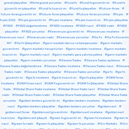
grand şikayetler
forte grand yorumlar
fund fx
fund fx güvenilir mi
fund fx
güvenilir mi şikayetler
fund fx lisanslı mı
fund fx şikayetler
future-forex
future-forex güvenilir mi
future-forex şikayetler
future-forex yorumlar
fx pro
fx pro 2022
fx pro güvenilir mi
fx pro inceleme
fx pro lisanslı mı
fx pro şikayetler
FXDD
FXDD değerlendirme
FXDD inceleme
FXDD nasıl
FXDD nedir
FXDD
şikayetler
FXDD yorumlar
fxrevenues güvenilir mi
fxrevenues inceleme
fxrevenues nasıl
fxrevenues nedir
fxrevenues yorumlar
Ga Fx
Ga Fx Güvenilir
Mi?
Ga Fx Şikayetleri
gann markets bonus ve kampanyalar
gann markets
güvenilirmi
gann markets hesap türleri
gann markets inceleme
gann markets
lisanslı mı
gann markets nasıl
gann markets para yatırma çekme
gann markets
şikayetler
gann markets yorumlar
Gesera Trades
Gesera Trades açıklama
Gesera Trades değerlendirme
Gesera Trades inceleme
Gesera Trades nasıl
Gesera
Trades nedir
Gesera Trades şikayetler
Gesera Trades yorumlar
giz fx
giz fx
güvenilir mi
giz fx inceleme
giz fx lisanslı mı
giz fx şikayetler
GKM Forex
İnceleme
GKM Forex nasıl
GKM Fx güvenilir mi
GKM Fx Şikayetler
Global Share
Trade
Global Share Trade inceleme
Global Share Trade nasıl
Global Share Trade
nedir
Global Share Trade nredir
Global Share Trade şikayetler
Global Share Trade
yorumlar
golden brokers güvenilir mi
golden brokers inceleme
golden brokers
nasıl
golden brokers şikayetler
golden brokers yorumlar
goldenvest
goldenvest forex
goldenvest güvenilirmi
goldenvest inceleme
goldenvest
lisanslımı
goldenvest şikayet
green fx güvenilir mi
green fx inceleme
green fx
nasıl
green fx nedir
green fx şikayetler
green fx yorumlar
Grn Markets
Grn