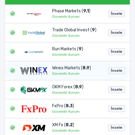
Phase Markets (
9.1
)
İncele
Güvenilir Kurum
Trade Global Invest (
9
)
İncele
Güvenilir Kurum
Run Markets (
9
)
İncele
Güvenilir Kurum
Winex Markets (
8.9
)
İncele
Güvenilir Kurum
GKM Forex (
8.9
)
İncele
Güvenilir Kurum
FxPro (
8.3
)
İncele
Güvenilir Kurum
XM Fx (
8.2
)
İncele
Güvenilir Kurum