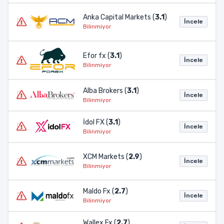
Anka Capital Markets (
3.1
)
İncele
Bilinmiyor
Efor fx (
3.1
)
İncele
Bilinmiyor
Alba Brokers (
3.1
)
İncele
Bilinmiyor
İdol FX (
3.1
)
İncele
Bilinmiyor
XCM Markets (
2.9
)
İncele
Bilinmiyor
Maldo Fx (
2.7
)
İncele
Bilinmiyor
Wallex Fx (
2.7
)