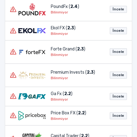
PoundFx (
2.4
)
İncele
Bilinmiyor
Ekol FX (
2.3
)
İncele
Bilinmiyor
Forte Grand (
2.3
)
İncele
Bilinmiyor
Premium Invests (
2.3
)
İncele
Bilinmiyor
Ga Fx (
2.2
)
İncele
Bilinmiyor
Price Box FX (
2.2
)
İncele
Bilinmiyor
Capital Trader (
2.2
)