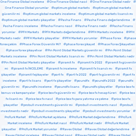
One Finance Global inceleme
One Finance Global nasıl
One Finance Global nedir
One Finance Global yorumlar
optimum global markets
optimum global markets
güvenilir mi
optimum global markets inceleme
optimum global markets lisanslı mı
optimum global markets şikayetler
Pasha Finans
Pasha Finans değerlendirme
Pasha Finans inceleme
Pasha Finans nasıl
Pasha Finans nedir
Pasha Finans
yorumlar
PFH Markets
PFH Markets değerlendirme
PFH Markets inceleme
PFH
Markets nedir
PFH Markets şikayetler
PFH Markets yorumlar
Phase Forex
phase
forex çekim
Phase Forex Güvenilir Mi?
phase forex şikayet
Phase Forex Şikayetleri
phase forex şikayetvar
Pin Point Global Markets güvenilir mi
Pin Point Global
Markets inceleme
Pin Point Global Markets lisanslı mı
Pin Point Global Markets nedir
Pin Point Global Markets şikayetler
piramit fx
piramit fx 2022
piramit fx güvenilir
mi
piramit fx İNCELEME
piramit fx inceleme
piramit fx lisanslı mı
piramit fx
şikayetler
piramit fxşikayeler
port fx
port fx 2022
port fx güvenilir mi
port fx
inceleme
port fx lisans
port fx şikayetler
poundfx
poundfx 2022
poundfx
güvenilir mi
poundfx inceleme
poundfx lisans
poundfx şikayetler
price box fx
bonus ve kampanyalar
price box fx güvenilir mi
price box fx hesap türeri
price box
fx lisanlı mı
price box fx nasıl
price box fx para yatırma ve çekme
price box fx
şikayetler
probull ınvestments güvenilir mi
probull ınvestments nasıl
probull
ınvestments nedir
probull ınvestments şikayetler
probull ınvestments yorumlar
ProTurk Market
ProTurk Market açıklama
ProTurk Market değerlendirme
ProTurk
Market inceleme
ProTurk Market nasıl
ProTurk Market nedir
ProTurk Market
şikayetler
ProTurk Market yorumlar
Ravex Global
Ravex Global değerlendirme
Ravex Global inceleme
Ravex Global nasıl
Ravex Global nedir
Ravex Global