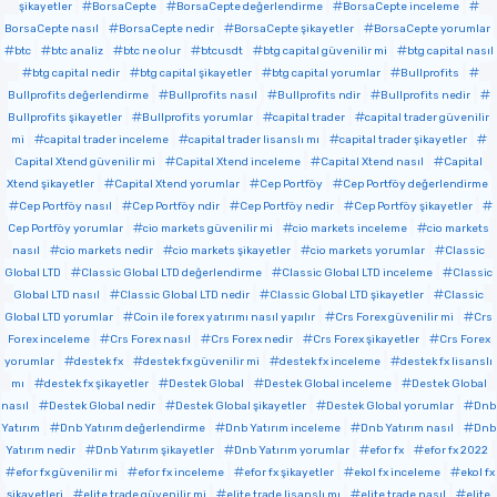
şikayetler
BorsaCepte
BorsaCepte değerlendirme
BorsaCepte inceleme
BorsaCepte nasıl
BorsaCepte nedir
BorsaCepte şikayetler
BorsaCepte yorumlar
btc
btc analiz
btc ne olur
btcusdt
btg capital güvenilir mi
btg capital nasıl
btg capital nedir
btg capital şikayetler
btg capital yorumlar
Bullprofits
Bullprofits değerlendirme
Bullprofits nasıl
Bullprofits ndir
Bullprofits nedir
Bullprofits şikayetler
Bullprofits yorumlar
capital trader
capital trader güvenilir
mi
capital trader inceleme
capital trader lisanslı mı
capital trader şikayetler
Capital Xtend güvenilir mi
Capital Xtend inceleme
Capital Xtend nasıl
Capital
Xtend şikayetler
Capital Xtend yorumlar
Cep Portföy
Cep Portföy değerlendirme
Cep Portföy nasıl
Cep Portföy ndir
Cep Portföy nedir
Cep Portföy şikayetler
Cep Portföy yorumlar
cio markets güvenilir mi
cio markets inceleme
cio markets
nasıl
cio markets nedir
cio markets şikayetler
cio markets yorumlar
Classic
Global LTD
Classic Global LTD değerlendirme
Classic Global LTD inceleme
Classic
Global LTD nasıl
Classic Global LTD nedir
Classic Global LTD şikayetler
Classic
Global LTD yorumlar
Coin ile forex yatırımı nasıl yapılır
Crs Forex güvenilir mi
Crs
Forex inceleme
Crs Forex nasıl
Crs Forex nedir
Crs Forex şikayetler
Crs Forex
yorumlar
destek fx
destek fx güvenilir mi
destek fx inceleme
destek fx lisanslı
mı
destek fx şikayetler
Destek Global
Destek Global inceleme
Destek Global
nasıl
Destek Global nedir
Destek Global şikayetler
Destek Global yorumlar
Dnb
Yatırım
Dnb Yatırım değerlendirme
Dnb Yatırım inceleme
Dnb Yatırım nasıl
Dnb
Yatırım nedir
Dnb Yatırım şikayetler
Dnb Yatırım yorumlar
efor fx
efor fx 2022
efor fx güvenilir mi
efor fx inceleme
efor fx şikayetler
ekol fx inceleme
ekol fx
şikayetleri
elite trade güvenilir mi
elite trade lisanslı mı
elite trade nasıl
elite