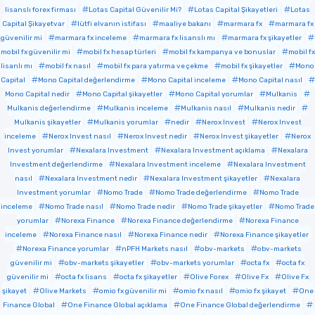
lisanslı forex firması
Lotas Capital Güvenilir Mi?
Lotas Capital Şikayetleri
Lotas
Capital Şikayetvar
lütfi elvanın istifası
maaliye bakanı
marmara fx
marmara fx
güvenilir mi
marmara fx inceleme
marmara fx lisanslı mı
marmara fx şikayetler
mobil fx güvenilir mi
mobil fx hesap türleri
mobil fx kampanya ve bonuslar
mobil fx
lisanlı mı
mobil fx nasıl
mobil fx para yatırma ve çekme
mobil fx şikayetler
Mono
Capital
Mono Capital değerlendirme
Mono Capital inceleme
Mono Capital nasıl
Mono Capital nedir
Mono Capital şikayetler
Mono Capital yorumlar
Mulkanis
Mulkanis değerlendirme
Mulkanis inceleme
Mulkanis nasıl
Mulkanis nedir
Mulkanis şikayetler
Mulkanis yorumlar
nedir
Nerox Invest
Nerox Invest
inceleme
Nerox Invest nasıl
Nerox Invest nedir
Nerox Invest şikayetler
Nerox
Invest yorumlar
Nexalara Investment
Nexalara Investment açıklama
Nexalara
Investment değerlendirme
Nexalara Investment inceleme
Nexalara Investment
nasıl
Nexalara Investment nedir
Nexalara Investment şikayetler
Nexalara
Investment yorumlar
Nomo Trade
Nomo Trade değerlendirme
Nomo Trade
inceleme
Nomo Trade nasıl
Nomo Trade nedir
Nomo Trade şikayetler
Nomo Trade
yorumlar
Norexa Finance
Norexa Finance değerlendirme
Norexa Finance
inceleme
Norexa Finance nasıl
Norexa Finance nedir
Norexa Finance şikayetler
Norexa Finance yorumlar
nPFH Markets nasıl
obv-markets
obv-markets
güvenilir mi
obv-markets şikayetler
obv-markets yorumlar
octa fx
octa fx
güvenilir mi
octa fx lisans
octa fx şikayetler
Olive Forex
Olive Fx
Olive Fx
şikayet
Olive Markets
omio fx güvenilir mi
omio fx nasıl
omio fx şikayet
One
Finance Global
One Finance Global açıklama
One Finance Global değerlendirme