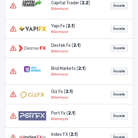
Capital Trader (
2.2
)
İncele
Bilinmiyor
Yapı Fx (
2.1
)
İncele
Bilinmiyor
Destek Fx (
2.1
)
İncele
Bilinmiyor
Bnd Markets (
2.1
)
İncele
Bilinmiyor
Giz Fx (
2.1
)
İncele
Bilinmiyor
Port Fx (
2.1
)
İncele
Bilinmiyor
Index FX (
2.1
)
İncele