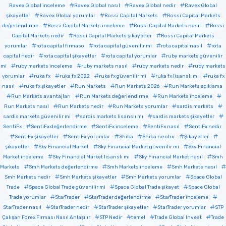
Ravex Global inceleme
Ravex Global nasıl
Ravex Global nedir
Ravex Global
şikayetler
Ravex Global yorumlar
Rossi Capital Markets
Rossi Capital Markets
değerlendirme
Rossi Capital Markets inceleme
Rossi Capital Markets nasıl
Rossi
Capital Markets nedir
Rossi Capital Markets şikayetler
Rossi Capital Markets
yorumlar
rota capital firmaso
rota capital güvenilir mi
rota capital nasıl
rota
capital nedir
rota capital şikayetler
rota capital yorumlar
ruby markets güvenilir
mi
ruby markets inceleme
ruby markets nasıl
ruby markets nedir
ruby markets
yorumlar
ruka fx
ruka fx 2022
ruka fx güvenilir mi
ruka fx lisanslı mı
ruka fx
nasıl
ruka fx şikayetler
Run Markets
Run Markets 2026
Run Markets açıklama
Run Markets avantajları
Run Markets değerlendirme
Run Markets inceleme
Run Markets nasıl
Run Markets nedir
Run Markets yorumlar
sardis markets
sardis markets güvenilir mi
sardis markets lisanslı mı
sardis markets şikayetler
SentiFx
SentiFx değerlendirme
SentiFx inceleme
SentiFx nasıl
SentiFx nedir
SentiFx şikayetler
SentiFx yorumlar
Shiba
Shiba ne olur
Şikayetler
şikayetler
Sky Financial Market
Sky Financial Market güvenilir mi
Sky Financial
Market inceleme
Sky Financial Market lisanslı mı
Sky Financial Market nasıl
Smh
Markets
Smh Markets değerlendirme
Smh Markets inceleme
Smh Markets nasıl
Smh Markets nedir
Smh Markets şikayetler
Smh Markets yorumlar
Space Global
Trade
Space Global Trade güvenilir mi
Space Global Trade şikayet
Space Global
Trade yorumlar
StarTrader
StarTrader değerlendirme
StarTrader inceleme
StarTrader nasıl
StarTrader nedir
StarTrader şikayetler
StarTrader yorumlar
STP
Çalışan Forex Firması Nasıl Anlaşılır
STP Nedir
temel
Trade Global Invest
Trade