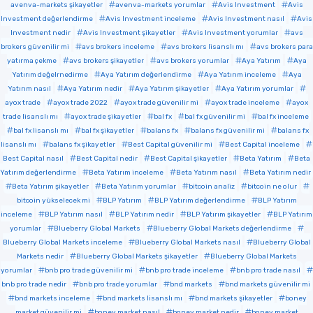
avenva-markets şikayetler
avenva-markets yorumlar
Avis Investment
Avis
Investment değerlendirme
Avis Investment inceleme
Avis Investment nasıl
Avis
Investment nedir
Avis Investment şikayetler
Avis Investment yorumlar
avs
brokers güvenilir mi
avs brokers inceleme
avs brokers lisanslı mı
avs brokers para
yatırma çekme
avs brokers şikayetler
avs brokers yorumlar
Aya Yatırım
Aya
Yatırım değelrnedirme
Aya Yatırım değerlendirme
Aya Yatırım inceleme
Aya
Yatırım nasıl
Aya Yatırım nedir
Aya Yatırım şikayetler
Aya Yatırım yorumlar
ayox trade
ayox trade 2022
ayox trade güvenilir mi
ayox trade inceleme
ayox
trade lisanslı mı
ayox trade şikayetler
bal fx
bal fx güvenilir mi
bal fx inceleme
bal fx lisanslı mı
bal fx şikayetler
balans fx
balans fx güvenilir mi
balans fx
lisanslı mı
balans fx şikayetler
Best Capital güvenilir mi
Best Capital inceleme
Best Capital nasıl
Best Capital nedir
Best Capital şikayetler
Beta Yatırım
Beta
Yatırım değerlendirme
Beta Yatırım inceleme
Beta Yatırım nasıl
Beta Yatırım nedir
Beta Yatırım şikayetler
Beta Yatırım yorumlar
bitcoin analiz
bitcoin ne olur
bitcoin yükselecek mi
BLP Yatırım
BLP Yatırım değerlendirme
BLP Yatırım
inceleme
BLP Yatırım nasıl
BLP Yatırım nedir
BLP Yatırım şikayetler
BLP Yatırım
yorumlar
Blueberry Global Markets
Blueberry Global Markets değerlendirme
Blueberry Global Markets inceleme
Blueberry Global Markets nasıl
Blueberry Global
Markets nedir
Blueberry Global Markets şikayetler
Blueberry Global Markets
yorumlar
bnb pro trade güvenilir mi
bnb pro trade inceleme
bnb pro trade nasıl
bnb pro trade nedir
bnb pro trade yorumlar
bnd markets
bnd markets güvenilir mi
bnd markets inceleme
bnd markets lisanslı mı
bnd markets şikayetler
boney
market güvenilir mi
boney market nasıl
boney market nedir
boney market