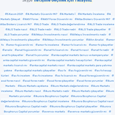
Skype
İletişime Geçmek için Tıklayınız
5 Kasım 2021
A Markets Güvenilir Mi?
A Markets İ
A Markets İnceleme
A
Markets Şikayet
Aktif Forex
Aktif Forex Güvenilir mi
Alba Brokers Güvenilir Mi?
Alba Brokers Lisanslı Mı?
ALG Trade
ALG Trade değerlendirme
ALG Trade inceleme
ALG Trade nasıl
ALG Trade nedir
ALG Trade nedri
ALG Trade şikayetler
ALG Trade yorumlar
AllWays İnvestments nasıl
AllWays İnvestments nedir
AllWays İnvestments şikayetler
AllWays İnvestments yorumlar
Altın Analizi
amor
fx
amor fx güvenilir mi
amor fx inceleme
amor fx lisanslı mı
amor fx şikayetler
analiz
anat fx güvenilir mi
anat fx lisanslı mı
anat fx nasıl
anat fx nedir
anat fx şikayetler
anat fx yorumlar
anka capital markets bonus ve kampanyalar
anka capital markets güvenilir mi
anka capital markets hesap türleri
anka capital
markets lisanslı mı
anka capital markets nasıl
anka capital markets para yatırma
çekme
anka capital markets şikayetler
as fx
as fx güvenilir mi
as fx hesap
türleri
as fx incelem
as fx inceleme
as fx lisanslı mı
asal forex güvenilir mi
asal forex nasıl
asal forex nedir
asal forex şikayetler
asal forex yorumlar
Auro
Markets
Auro Markets açıklama
Auro Markets değerlendirme
Auro Markets
inceleme
Auro Markets nasıl
Auro Markets nedir
Auro Markets şikayetler
Auro
Markets yorumlar
Aurora Bosphorus Capital
Aurora Bosphorus Capital
değerlendirme
Aurora Bosphorus Capital inceleme
Aurora Bosphorus Capital nasıl
Aurora Bosphorus Capital nedir
Aurora Bosphorus Capital şikayetler
Aurora
Bosphorus Capital yorumlar
avenva-markets
avenva-markets güvenilir mi