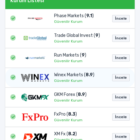
Kurum Listesi
Phase Markets (
9.1
)
İncele
Güvenilir Kurum
Trade Global Invest (
9
)
İncele
Güvenilir Kurum
Run Markets (
9
)
İncele
Güvenilir Kurum
Winex Markets (
8.9
)
İncele
Güvenilir Kurum
GKM Forex (
8.9
)
İncele
Güvenilir Kurum
FxPro (
8.3
)
İncele
Güvenilir Kurum
XM Fx (
8.2
)
İncele
Güvenilir Kurum