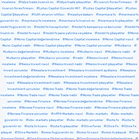
inceleme
lidya trade lisanslı mı
lidya trade şikayetler
Lisanslı Forex Firmaası
lisanslı forex firması
Lotas Capital Güvenilir Mi?
Lotas Capital Şikayetleri
Lotas
Capital Şikayetvar
lütfi elvanın istifası
maaliye bakanı
marmara fx
marmara fx
güvenilir mi
marmara fx inceleme
marmara fx lisanslı mı
marmara fx şikayetler
mobil fx güvenilir mi
mobil fx hesap türleri
mobil fx kampanya ve bonuslar
mobil fx
lisanlı mı
mobil fx nasıl
mobil fx para yatırma ve çekme
mobil fx şikayetler
Mono
Capital
Mono Capital değerlendirme
Mono Capital inceleme
Mono Capital nasıl
Mono Capital nedir
Mono Capital şikayetler
Mono Capital yorumlar
Mulkanis
Mulkanis değerlendirme
Mulkanis inceleme
Mulkanis nasıl
Mulkanis nedir
Mulkanis şikayetler
Mulkanis yorumlar
nedir
Nerox Invest
Nerox Invest
inceleme
Nerox Invest nasıl
Nerox Invest nedir
Nerox Invest şikayetler
Nerox
Invest yorumlar
Nexalara Investment
Nexalara Investment açıklama
Nexalara
Investment değerlendirme
Nexalara Investment inceleme
Nexalara Investment
nasıl
Nexalara Investment nedir
Nexalara Investment şikayetler
Nexalara
Investment yorumlar
Nomo Trade
Nomo Trade değerlendirme
Nomo Trade
inceleme
Nomo Trade nasıl
Nomo Trade nedir
Nomo Trade şikayetler
Nomo Trade
yorumlar
Norexa Finance
Norexa Finance değerlendirme
Norexa Finance
inceleme
Norexa Finance nasıl
Norexa Finance nedir
Norexa Finance şikayetler
Norexa Finance yorumlar
nPFH Markets nasıl
obv-markets
obv-markets
güvenilir mi
obv-markets şikayetler
obv-markets yorumlar
octa fx
octa fx
güvenilir mi
octa fx lisans
octa fx şikayetler
Olive Forex
Olive Fx
Olive Fx
şikayet
Olive Markets
omio fx güvenilir mi
omio fx nasıl
omio fx şikayet
One
Finance Global
One Finance Global açıklama
One Finance Global değerlendirme