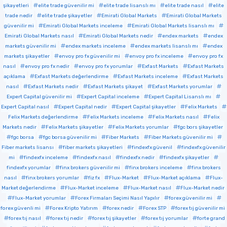
şikayetleri
elite trade güvenilir mi
elite trade lisanslı mı
elite trade nasıl
elite
trade nedir
elite trade şikayetler
Emirati Global Markets
Emirati Global Markets
güvenilir mi
Emirati Global Markets inceleme
Emirati Global Markets lisanslı mı
Emirati Global Markets nasıl
Emirati Global Markets nedir
endex markets
endex
markets güvenilir mi
endex markets inceleme
endex markets lisanslı mı
endex
markets şikayetler
envoy pro fx güvenilir mi
envoy pro fx inceleme
envoy pro fx
nasıl
envoy pro fx nedir
envoy pro fx yorumlar
Exfast Markets
Exfast Markets
açıklama
Exfast Markets değerlendirme
Exfast Markets inceleme
Exfast Markets
nasıl
Exfast Markets nedir
Exfast Markets şikayet
Exfast Markets yorumlar
Expert Capital güvenilir mi
Expert Capital inceleme
Expert Capital Lisanslı mı
Expert Capital nasıl
Expert Capital nedir
Expert Capital şikayetler
Felix Markets
Felix Markets değerlendirme
Felix Markets inceleme
Felix Markets nasıl
Felix
Markets nedir
Felix Markets şikayetler
Felix Markets yorumlar
fgc bors şikayetler
fgc borsa
fgc borsa güvenilir mi
Fiber Markets
Fiber Markets güvenilir mi
Fiber markets lisansı
fiber markets şikayetleri
findexfx güvenil
findexfx güvenilir
mi
findexfx inceleme
findexfx nasıl
findexfx nedir
findexfx şikayetler
findexfx yorumlar
finx brokers güvenilir mi
finx brokers inceleme
finx brokers
nasıl
finx brokers yorumlar
fiz fx
Flux-Market
Flux-Market açıklama
Flux-
Market değerlendirme
Flux-Market inceleme
Flux-Market nasıl
Flux-Market nedir
Flux-Market yorumlar
Forex Firmaları Seçimi Nasıl Yapılır
forex güvenilir mi
forex güvenli mi
Forex Kripto Yatırım
forex nedir
Forex STP
forex tıj güvenilir mi
forex tıj nasıl
forex tıj nedir
forex tıj şikayetler
forex tıj yorumlar
forte grand