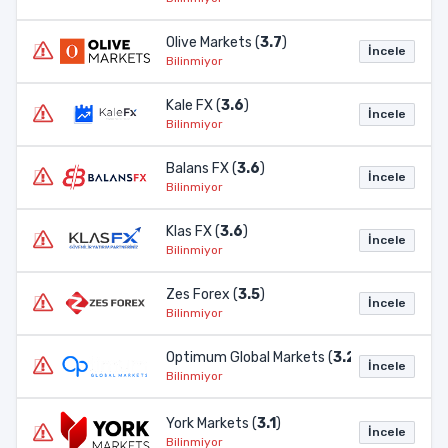
Olive Markets (
3.7
)
İncele
Bilinmiyor
Kale FX (
3.6
)
İncele
Bilinmiyor
Balans FX (
3.6
)
İncele
Bilinmiyor
Klas FX (
3.6
)
İncele
Bilinmiyor
Zes Forex (
3.5
)
İncele
Bilinmiyor
Optimum Global Markets (
3.2
)
İncele
Bilinmiyor
York Markets (
3.1
)
İncele
Bilinmiyor