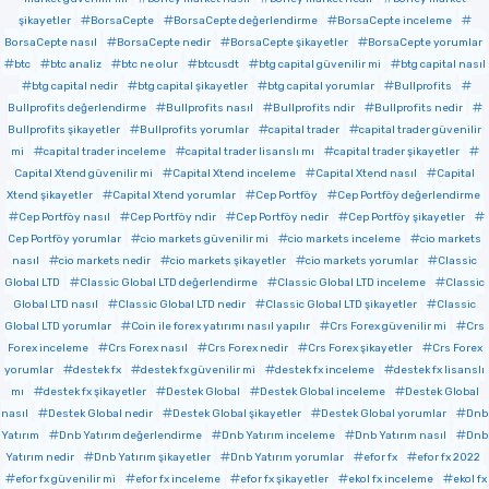
şikayetler
BorsaCepte
BorsaCepte değerlendirme
BorsaCepte inceleme
BorsaCepte nasıl
BorsaCepte nedir
BorsaCepte şikayetler
BorsaCepte yorumlar
btc
btc analiz
btc ne olur
btcusdt
btg capital güvenilir mi
btg capital nasıl
btg capital nedir
btg capital şikayetler
btg capital yorumlar
Bullprofits
Bullprofits değerlendirme
Bullprofits nasıl
Bullprofits ndir
Bullprofits nedir
Bullprofits şikayetler
Bullprofits yorumlar
capital trader
capital trader güvenilir
mi
capital trader inceleme
capital trader lisanslı mı
capital trader şikayetler
Capital Xtend güvenilir mi
Capital Xtend inceleme
Capital Xtend nasıl
Capital
Xtend şikayetler
Capital Xtend yorumlar
Cep Portföy
Cep Portföy değerlendirme
Cep Portföy nasıl
Cep Portföy ndir
Cep Portföy nedir
Cep Portföy şikayetler
Cep Portföy yorumlar
cio markets güvenilir mi
cio markets inceleme
cio markets
nasıl
cio markets nedir
cio markets şikayetler
cio markets yorumlar
Classic
Global LTD
Classic Global LTD değerlendirme
Classic Global LTD inceleme
Classic
Global LTD nasıl
Classic Global LTD nedir
Classic Global LTD şikayetler
Classic
Global LTD yorumlar
Coin ile forex yatırımı nasıl yapılır
Crs Forex güvenilir mi
Crs
Forex inceleme
Crs Forex nasıl
Crs Forex nedir
Crs Forex şikayetler
Crs Forex
yorumlar
destek fx
destek fx güvenilir mi
destek fx inceleme
destek fx lisanslı
mı
destek fx şikayetler
Destek Global
Destek Global inceleme
Destek Global
nasıl
Destek Global nedir
Destek Global şikayetler
Destek Global yorumlar
Dnb
Yatırım
Dnb Yatırım değerlendirme
Dnb Yatırım inceleme
Dnb Yatırım nasıl
Dnb
Yatırım nedir
Dnb Yatırım şikayetler
Dnb Yatırım yorumlar
efor fx
efor fx 2022
efor fx güvenilir mi
efor fx inceleme
efor fx şikayetler
ekol fx inceleme
ekol fx