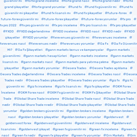
güvenilir mi
forte grand inceleme
forte grand nasıl
forte grand nedir
forte
grand şikayetler
forte grand yorumlar
fund fx
fund fx güvenilir mi
fund fx
güvenilir mi şikayetler
fund fx lisanslı mı
fund fx şikayetler
future-forex
future-forex güvenilir mi
future-forex şikayetler
future-forex yorumlar
fx pro
fx pro 2022
fx pro güvenilir mi
fx pro inceleme
fx pro lisanslı mı
fx pro şikayetler
FXDD
FXDD değerlendirme
FXDD inceleme
FXDD nasıl
FXDD nedir
FXDD
şikayetler
FXDD yorumlar
fxrevenues güvenilir mi
fxrevenues inceleme
fxrevenues nasıl
fxrevenues nedir
fxrevenues yorumlar
Ga Fx
Ga Fx Güvenilir
Mi?
Ga Fx Şikayetleri
gann markets bonus ve kampanyalar
gann markets
güvenilirmi
gann markets hesap türleri
gann markets inceleme
gann markets
lisanslı mı
gann markets nasıl
gann markets para yatırma çekme
gann markets
şikayetler
gann markets yorumlar
Gesera Trades
Gesera Trades açıklama
Gesera Trades değerlendirme
Gesera Trades inceleme
Gesera Trades nasıl
Gesera
Trades nedir
Gesera Trades şikayetler
Gesera Trades yorumlar
giz fx
giz fx
güvenilir mi
giz fx inceleme
giz fx lisanslı mı
giz fx şikayetler
GKM Forex
İnceleme
GKM Forex nasıl
GKM Fx güvenilir mi
GKM Fx Şikayetler
Global Share
Trade
Global Share Trade inceleme
Global Share Trade nasıl
Global Share Trade
nedir
Global Share Trade nredir
Global Share Trade şikayetler
Global Share Trade
yorumlar
golden brokers güvenilir mi
golden brokers inceleme
golden brokers
nasıl
golden brokers şikayetler
golden brokers yorumlar
goldenvest
goldenvest forex
goldenvest güvenilirmi
goldenvest inceleme
goldenvest
lisanslımı
goldenvest şikayet
green fx güvenilir mi
green fx inceleme
green fx
nasıl
green fx nedir
green fx şikayetler
green fx yorumlar
Grn Markets
Grn