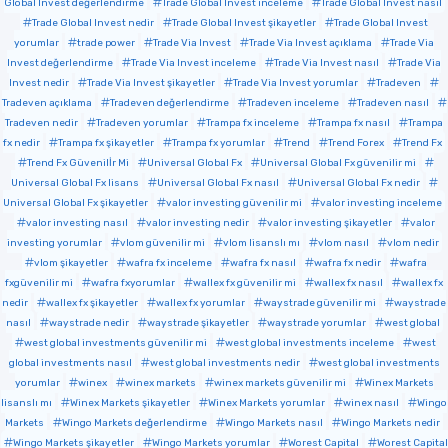
Global Invest değerlendirme
Trade Global Invest inceleme
Trade Global Invest nasıl
Trade Global Invest nedir
Trade Global Invest şikayetler
Trade Global Invest
yorumlar
trade power
Trade Via Invest
Trade Via Invest açıklama
Trade Via
Invest değerlendirme
Trade Via Invest inceleme
Trade Via Invest nasıl
Trade Via
Invest nedir
Trade Via Invest şikayetler
Trade Via Invest yorumlar
Tradeven
Tradeven açıklama
Tradeven değerlendirme
Tradeven inceleme
Tradeven nasıl
Tradeven nedir
Tradeven yorumlar
Trampa fx inceleme
Trampa fx nasıl
Trampa
fx nedir
Trampa fx şikayetler
Trampa fx yorumlar
Trend
Trend Forex
Trend Fx
Trend Fx Güvenilİr Mi
Universal Global Fx
Universal Global Fx güvenilir mi
Universal Global Fx lisans
Universal Global Fx nasıl
Universal Global Fx nedir
Universal Global Fx şikayetler
valor investing güvenilir mi
valor investing inceleme
valor investing nasıl
valor investing nedir
valor investing şikayetler
valor
investing yorumlar
vlom güvenilir mi
vlom lisanslı mı
vlom nasıl
vlom nedir
vlom şikayetler
wafra fx inceleme
wafra fx nasıl
wafra fx nedir
wafra
fxgüvenilir mi
wafra fxyorumlar
wallex fx güvenilir mi
wallex fx nasıl
wallex fx
nedir
wallex fx şikayetler
wallex fx yorumlar
waystrade güvenilir mi
waystrade
nasıl
waystrade nedir
waystrade şikayetler
waystrade yorumlar
west global
west global investments güvenilir mi
west global investments inceleme
west
global investments nasıl
west global investments nedir
west global investments
yorumlar
winex
winex markets
winex markets güvenilir mi
Winex Markets
lisanslı mı
Winex Markets şikayetler
Winex Markets yorumlar
winex nasıl
Wingo
Markets
Wingo Markets değerlendirme
Wingo Markets nasıl
Wingo Markets nedir
Wingo Markets şikayetler
Wingo Markets yorumlar
Worest Capital
Worest Capital