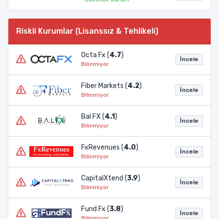
Riskli Kurumlar (Lisanssız & Tehlikeli)
Octa Fx (
4.7
)
İncele
Bilinmiyor
Fiber Markets (
4.2
)
İncele
Bilinmiyor
Bal FX (
4.1
)
İncele
Bilinmiyor
FxRevenues (
4.0
)
İncele
Bilinmiyor
CapitalXtend (
3.9
)
İncele
Bilinmiyor
Fund Fx (
3.8
)
İncele
Bilinmiyor