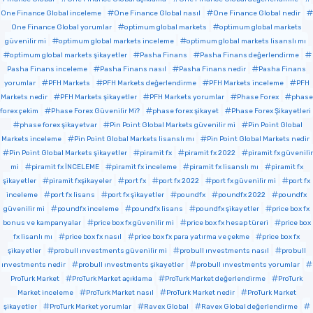
One Finance Global inceleme
One Finance Global nasıl
One Finance Global nedir
One Finance Global yorumlar
optimum global markets
optimum global markets
güvenilir mi
optimum global markets inceleme
optimum global markets lisanslı mı
optimum global markets şikayetler
Pasha Finans
Pasha Finans değerlendirme
Pasha Finans inceleme
Pasha Finans nasıl
Pasha Finans nedir
Pasha Finans
yorumlar
PFH Markets
PFH Markets değerlendirme
PFH Markets inceleme
PFH
Markets nedir
PFH Markets şikayetler
PFH Markets yorumlar
Phase Forex
phase
forex çekim
Phase Forex Güvenilir Mi?
phase forex şikayet
Phase Forex Şikayetleri
phase forex şikayetvar
Pin Point Global Markets güvenilir mi
Pin Point Global
Markets inceleme
Pin Point Global Markets lisanslı mı
Pin Point Global Markets nedir
Pin Point Global Markets şikayetler
piramit fx
piramit fx 2022
piramit fx güvenilir
mi
piramit fx İNCELEME
piramit fx inceleme
piramit fx lisanslı mı
piramit fx
şikayetler
piramit fxşikayeler
port fx
port fx 2022
port fx güvenilir mi
port fx
inceleme
port fx lisans
port fx şikayetler
poundfx
poundfx 2022
poundfx
güvenilir mi
poundfx inceleme
poundfx lisans
poundfx şikayetler
price box fx
bonus ve kampanyalar
price box fx güvenilir mi
price box fx hesap türeri
price box
fx lisanlı mı
price box fx nasıl
price box fx para yatırma ve çekme
price box fx
şikayetler
probull ınvestments güvenilir mi
probull ınvestments nasıl
probull
ınvestments nedir
probull ınvestments şikayetler
probull ınvestments yorumlar
ProTurk Market
ProTurk Market açıklama
ProTurk Market değerlendirme
ProTurk
Market inceleme
ProTurk Market nasıl
ProTurk Market nedir
ProTurk Market
şikayetler
ProTurk Market yorumlar
Ravex Global
Ravex Global değerlendirme