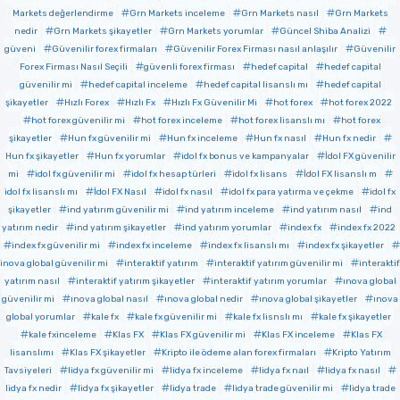
Markets değerlendirme
Grn Markets inceleme
Grn Markets nasıl
Grn Markets
nedir
Grn Markets şikayetler
Grn Markets yorumlar
Güncel Shiba Analizi
güveni
Güvenilir forex firmaları
Güvenilir Forex Firması nasıl anlaşılır
Güvenilir
Forex Firması Nasıl Seçili
güvenli forex firması
hedef capital
hedef capital
güvenilir mi
hedef capital inceleme
hedef capital lisanslı mı
hedef capital
şikayetler
Hızlı Forex
Hızlı Fx
Hızlı Fx Güvenilir Mi
hot forex
hot forex 2022
hot forex güvenilir mi
hot forex inceleme
hot forex lisanslı mı
hot forex
şikayetler
Hun fx güvenilir mi
Hun fx inceleme
Hun fx nasıl
Hun fx nedir
Hun fx şikayetler
Hun fx yorumlar
idol fx bonus ve kampanyalar
İdol FX güvenilir
mi
idol fx güvenilir mi
idol fx hesap türleri
idol fx lisans
İdol FX lisanslı m
idol fx lisanslı mı
İdol FX Nasıl
idol fx nasıl
idol fx para yatırma ve çekme
idol fx
şikayetler
ind yatırım güvenilir mi
ind yatırım inceleme
ind yatırım nasıl
ind
yatırım nedir
ind yatırım şikayetler
ind yatırım yorumlar
index fx
index fx 2022
index fx güvenilir mi
index fx inceleme
index fx lisanslı mı
index fx şikayetler
inova global güvenilir mi
interaktif yatırım
interaktif yatırım güvenilir mi
interaktif
yatırım nasıl
interaktif yatırım şikayetler
interaktif yatırım yorumlar
ınova global
güvenilir mi
ınova global nasıl
ınova global nedir
ınova global şikayetler
ınova
global yorumlar
kale fx
kale fx güvenilir mi
kale fx lisnslı mı
kale fx şikayetler
kale fxinceleme
Klas FX
Klas FX güvenilir mi
Klas FX inceleme
Klas FX
lisanslımı
Klas FX şikayetler
Kripto ile ödeme alan forex firmaları
Kripto Yatırım
Tavsiyeleri
lidya fx güvenilir mi
lidya fx inceleme
lidya fx naıl
lidya fx nasıl
lidya fx nedir
lidya fx şikayetler
lidya trade
lidya trade güvenilir mi
lidya trade