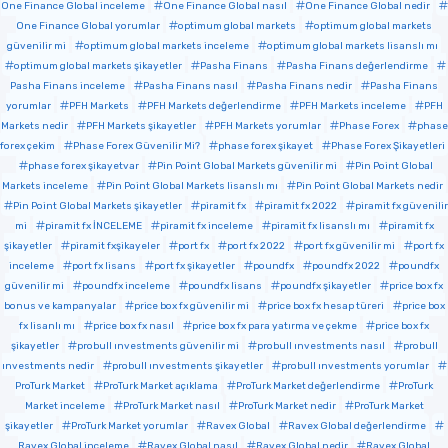
One Finance Global inceleme
One Finance Global nasıl
One Finance Global nedir
One Finance Global yorumlar
optimum global markets
optimum global markets
güvenilir mi
optimum global markets inceleme
optimum global markets lisanslı mı
optimum global markets şikayetler
Pasha Finans
Pasha Finans değerlendirme
Pasha Finans inceleme
Pasha Finans nasıl
Pasha Finans nedir
Pasha Finans
yorumlar
PFH Markets
PFH Markets değerlendirme
PFH Markets inceleme
PFH
Markets nedir
PFH Markets şikayetler
PFH Markets yorumlar
Phase Forex
phase
forex çekim
Phase Forex Güvenilir Mi?
phase forex şikayet
Phase Forex Şikayetleri
phase forex şikayetvar
Pin Point Global Markets güvenilir mi
Pin Point Global
Markets inceleme
Pin Point Global Markets lisanslı mı
Pin Point Global Markets nedir
Pin Point Global Markets şikayetler
piramit fx
piramit fx 2022
piramit fx güvenilir
mi
piramit fx İNCELEME
piramit fx inceleme
piramit fx lisanslı mı
piramit fx
şikayetler
piramit fxşikayeler
port fx
port fx 2022
port fx güvenilir mi
port fx
inceleme
port fx lisans
port fx şikayetler
poundfx
poundfx 2022
poundfx
güvenilir mi
poundfx inceleme
poundfx lisans
poundfx şikayetler
price box fx
bonus ve kampanyalar
price box fx güvenilir mi
price box fx hesap türeri
price box
fx lisanlı mı
price box fx nasıl
price box fx para yatırma ve çekme
price box fx
şikayetler
probull ınvestments güvenilir mi
probull ınvestments nasıl
probull
ınvestments nedir
probull ınvestments şikayetler
probull ınvestments yorumlar
ProTurk Market
ProTurk Market açıklama
ProTurk Market değerlendirme
ProTurk
Market inceleme
ProTurk Market nasıl
ProTurk Market nedir
ProTurk Market
şikayetler
ProTurk Market yorumlar
Ravex Global
Ravex Global değerlendirme
Ravex Global inceleme
Ravex Global nasıl
Ravex Global nedir
Ravex Global