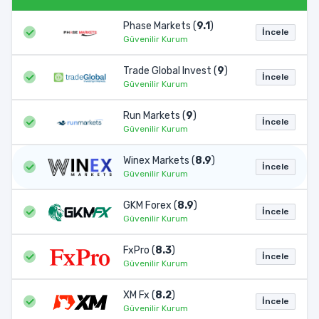
Phase Markets (
9.1
)
İncele
Güvenilir Kurum
Trade Global Invest (
9
)
İncele
Güvenilir Kurum
Run Markets (
9
)
İncele
Güvenilir Kurum
Winex Markets (
8.9
)
İncele
Güvenilir Kurum
GKM Forex (
8.9
)
İncele
Güvenilir Kurum
FxPro (
8.3
)
İncele
Güvenilir Kurum
XM Fx (
8.2
)
İncele
Güvenilir Kurum