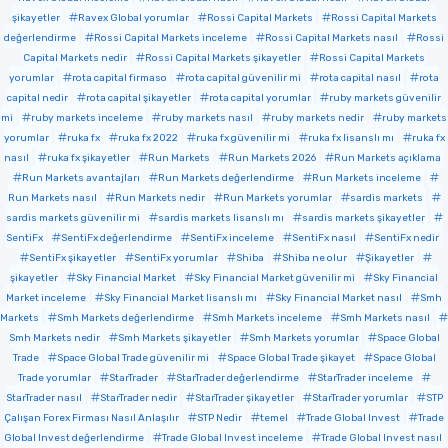
şikayetler
Ravex Global yorumlar
Rossi Capital Markets
Rossi Capital Markets
değerlendirme
Rossi Capital Markets inceleme
Rossi Capital Markets nasıl
Rossi
Capital Markets nedir
Rossi Capital Markets şikayetler
Rossi Capital Markets
yorumlar
rota capital firmaso
rota capital güvenilir mi
rota capital nasıl
rota
capital nedir
rota capital şikayetler
rota capital yorumlar
ruby markets güvenilir
mi
ruby markets inceleme
ruby markets nasıl
ruby markets nedir
ruby markets
yorumlar
ruka fx
ruka fx 2022
ruka fx güvenilir mi
ruka fx lisanslı mı
ruka fx
nasıl
ruka fx şikayetler
Run Markets
Run Markets 2026
Run Markets açıklama
Run Markets avantajları
Run Markets değerlendirme
Run Markets inceleme
Run Markets nasıl
Run Markets nedir
Run Markets yorumlar
sardis markets
sardis markets güvenilir mi
sardis markets lisanslı mı
sardis markets şikayetler
SentiFx
SentiFx değerlendirme
SentiFx inceleme
SentiFx nasıl
SentiFx nedir
SentiFx şikayetler
SentiFx yorumlar
Shiba
Shiba ne olur
Şikayetler
şikayetler
Sky Financial Market
Sky Financial Market güvenilir mi
Sky Financial
Market inceleme
Sky Financial Market lisanslı mı
Sky Financial Market nasıl
Smh
Markets
Smh Markets değerlendirme
Smh Markets inceleme
Smh Markets nasıl
Smh Markets nedir
Smh Markets şikayetler
Smh Markets yorumlar
Space Global
Trade
Space Global Trade güvenilir mi
Space Global Trade şikayet
Space Global
Trade yorumlar
StarTrader
StarTrader değerlendirme
StarTrader inceleme
StarTrader nasıl
StarTrader nedir
StarTrader şikayetler
StarTrader yorumlar
STP
Çalışan Forex Firması Nasıl Anlaşılır
STP Nedir
temel
Trade Global Invest
Trade
Global Invest değerlendirme
Trade Global Invest inceleme
Trade Global Invest nasıl