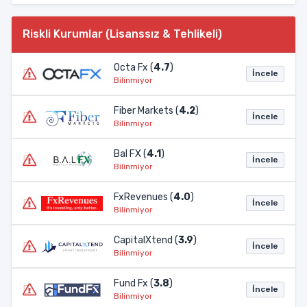
Riskli Kurumlar (Lisanssız & Tehlikeli)
Octa Fx (
4.7
)
İncele
Bilinmiyor
Fiber Markets (
4.2
)
İncele
Bilinmiyor
Bal FX (
4.1
)
İncele
Bilinmiyor
FxRevenues (
4.0
)
İncele
Bilinmiyor
CapitalXtend (
3.9
)
İncele
Bilinmiyor
Fund Fx (
3.8
)
İncele
Bilinmiyor