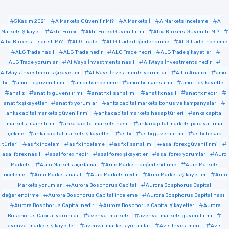
5 Kasım 2021
A Markets Güvenilir Mi?
A Markets İ
A Markets İnceleme
A
Markets Şikayet
Aktif Forex
Aktif Forex Güvenilir mi
Alba Brokers Güvenilir Mi?
Alba Brokers Lisanslı Mı?
ALG Trade
ALG Trade değerlendirme
ALG Trade inceleme
ALG Trade nasıl
ALG Trade nedir
ALG Trade nedri
ALG Trade şikayetler
ALG Trade yorumlar
AllWays İnvestments nasıl
AllWays İnvestments nedir
AllWays İnvestments şikayetler
AllWays İnvestments yorumlar
Altın Analizi
amor
fx
amor fx güvenilir mi
amor fx inceleme
amor fx lisanslı mı
amor fx şikayetler
analiz
anat fx güvenilir mi
anat fx lisanslı mı
anat fx nasıl
anat fx nedir
anat fx şikayetler
anat fx yorumlar
anka capital markets bonus ve kampanyalar
anka capital markets güvenilir mi
anka capital markets hesap türleri
anka capital
markets lisanslı mı
anka capital markets nasıl
anka capital markets para yatırma
çekme
anka capital markets şikayetler
as fx
as fx güvenilir mi
as fx hesap
türleri
as fx incelem
as fx inceleme
as fx lisanslı mı
asal forex güvenilir mi
asal forex nasıl
asal forex nedir
asal forex şikayetler
asal forex yorumlar
Auro
Markets
Auro Markets açıklama
Auro Markets değerlendirme
Auro Markets
inceleme
Auro Markets nasıl
Auro Markets nedir
Auro Markets şikayetler
Auro
Markets yorumlar
Aurora Bosphorus Capital
Aurora Bosphorus Capital
değerlendirme
Aurora Bosphorus Capital inceleme
Aurora Bosphorus Capital nasıl
Aurora Bosphorus Capital nedir
Aurora Bosphorus Capital şikayetler
Aurora
Bosphorus Capital yorumlar
avenva-markets
avenva-markets güvenilir mi
avenva-markets şikayetler
avenva-markets yorumlar
Avis Investment
Avis