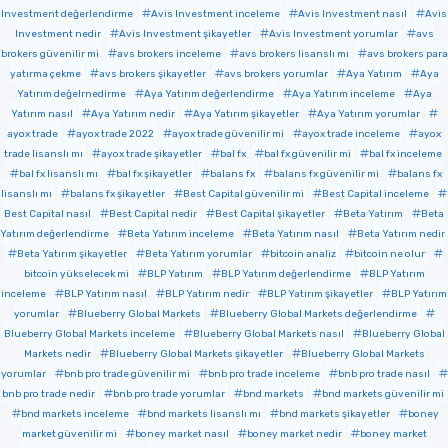
Investment değerlendirme
Avis Investment inceleme
Avis Investment nasıl
Avis
Investment nedir
Avis Investment şikayetler
Avis Investment yorumlar
avs
brokers güvenilir mi
avs brokers inceleme
avs brokers lisanslı mı
avs brokers para
yatırma çekme
avs brokers şikayetler
avs brokers yorumlar
Aya Yatırım
Aya
Yatırım değelrnedirme
Aya Yatırım değerlendirme
Aya Yatırım inceleme
Aya
Yatırım nasıl
Aya Yatırım nedir
Aya Yatırım şikayetler
Aya Yatırım yorumlar
ayox trade
ayox trade 2022
ayox trade güvenilir mi
ayox trade inceleme
ayox
trade lisanslı mı
ayox trade şikayetler
bal fx
bal fx güvenilir mi
bal fx inceleme
bal fx lisanslı mı
bal fx şikayetler
balans fx
balans fx güvenilir mi
balans fx
lisanslı mı
balans fx şikayetler
Best Capital güvenilir mi
Best Capital inceleme
Best Capital nasıl
Best Capital nedir
Best Capital şikayetler
Beta Yatırım
Beta
Yatırım değerlendirme
Beta Yatırım inceleme
Beta Yatırım nasıl
Beta Yatırım nedir
Beta Yatırım şikayetler
Beta Yatırım yorumlar
bitcoin analiz
bitcoin ne olur
bitcoin yükselecek mi
BLP Yatırım
BLP Yatırım değerlendirme
BLP Yatırım
inceleme
BLP Yatırım nasıl
BLP Yatırım nedir
BLP Yatırım şikayetler
BLP Yatırım
yorumlar
Blueberry Global Markets
Blueberry Global Markets değerlendirme
Blueberry Global Markets inceleme
Blueberry Global Markets nasıl
Blueberry Global
Markets nedir
Blueberry Global Markets şikayetler
Blueberry Global Markets
yorumlar
bnb pro trade güvenilir mi
bnb pro trade inceleme
bnb pro trade nasıl
bnb pro trade nedir
bnb pro trade yorumlar
bnd markets
bnd markets güvenilir mi
bnd markets inceleme
bnd markets lisanslı mı
bnd markets şikayetler
boney
market güvenilir mi
boney market nasıl
boney market nedir
boney market