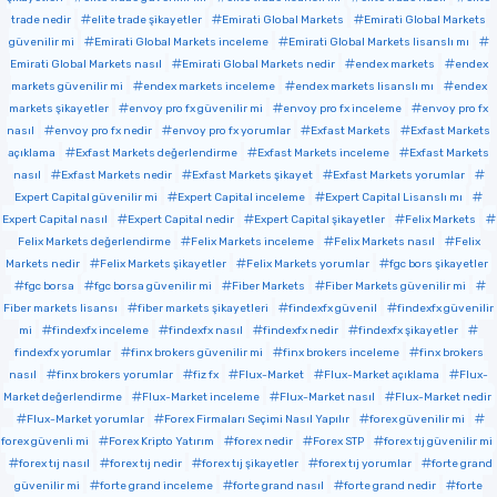
trade nedir
elite trade şikayetler
Emirati Global Markets
Emirati Global Markets
güvenilir mi
Emirati Global Markets inceleme
Emirati Global Markets lisanslı mı
Emirati Global Markets nasıl
Emirati Global Markets nedir
endex markets
endex
markets güvenilir mi
endex markets inceleme
endex markets lisanslı mı
endex
markets şikayetler
envoy pro fx güvenilir mi
envoy pro fx inceleme
envoy pro fx
nasıl
envoy pro fx nedir
envoy pro fx yorumlar
Exfast Markets
Exfast Markets
açıklama
Exfast Markets değerlendirme
Exfast Markets inceleme
Exfast Markets
nasıl
Exfast Markets nedir
Exfast Markets şikayet
Exfast Markets yorumlar
Expert Capital güvenilir mi
Expert Capital inceleme
Expert Capital Lisanslı mı
Expert Capital nasıl
Expert Capital nedir
Expert Capital şikayetler
Felix Markets
Felix Markets değerlendirme
Felix Markets inceleme
Felix Markets nasıl
Felix
Markets nedir
Felix Markets şikayetler
Felix Markets yorumlar
fgc bors şikayetler
fgc borsa
fgc borsa güvenilir mi
Fiber Markets
Fiber Markets güvenilir mi
Fiber markets lisansı
fiber markets şikayetleri
findexfx güvenil
findexfx güvenilir
mi
findexfx inceleme
findexfx nasıl
findexfx nedir
findexfx şikayetler
findexfx yorumlar
finx brokers güvenilir mi
finx brokers inceleme
finx brokers
nasıl
finx brokers yorumlar
fiz fx
Flux-Market
Flux-Market açıklama
Flux-
Market değerlendirme
Flux-Market inceleme
Flux-Market nasıl
Flux-Market nedir
Flux-Market yorumlar
Forex Firmaları Seçimi Nasıl Yapılır
forex güvenilir mi
forex güvenli mi
Forex Kripto Yatırım
forex nedir
Forex STP
forex tıj güvenilir mi
forex tıj nasıl
forex tıj nedir
forex tıj şikayetler
forex tıj yorumlar
forte grand
güvenilir mi
forte grand inceleme
forte grand nasıl
forte grand nedir
forte