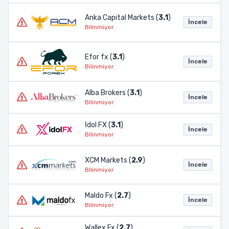
Anka Capital Markets (
3.1
)
İncele
Bilinmiyor
Efor fx (
3.1
)
İncele
Bilinmiyor
Alba Brokers (
3.1
)
İncele
Bilinmiyor
İdol FX (
3.1
)
İncele
Bilinmiyor
XCM Markets (
2.9
)
İncele
Bilinmiyor
Maldo Fx (
2.7
)
İncele
Bilinmiyor
Wallex Fx (
2.7
)