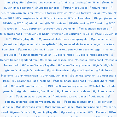
grand şikayetler
forte grand yorumlar
fund fx
fund fx güvenilir mi
fund fx
güvenilir mi şikayetler
fund fx lisanslı mı
fund fx şikayetler
future-forex
future-forex güvenilir mi
future-forex şikayetler
future-forex yorumlar
fx pro
fx pro 2022
fx pro güvenilir mi
fx pro inceleme
fx pro lisanslı mı
fx pro şikayetler
FXDD
FXDD değerlendirme
FXDD inceleme
FXDD nasıl
FXDD nedir
FXDD
şikayetler
FXDD yorumlar
fxrevenues güvenilir mi
fxrevenues inceleme
fxrevenues nasıl
fxrevenues nedir
fxrevenues yorumlar
Ga Fx
Ga Fx Güvenilir
Mi?
Ga Fx Şikayetleri
gann markets bonus ve kampanyalar
gann markets
güvenilirmi
gann markets hesap türleri
gann markets inceleme
gann markets
lisanslı mı
gann markets nasıl
gann markets para yatırma çekme
gann markets
şikayetler
gann markets yorumlar
Gesera Trades
Gesera Trades açıklama
Gesera Trades değerlendirme
Gesera Trades inceleme
Gesera Trades nasıl
Gesera
Trades nedir
Gesera Trades şikayetler
Gesera Trades yorumlar
giz fx
giz fx
güvenilir mi
giz fx inceleme
giz fx lisanslı mı
giz fx şikayetler
GKM Forex
İnceleme
GKM Forex nasıl
GKM Fx güvenilir mi
GKM Fx Şikayetler
Global Share
Trade
Global Share Trade inceleme
Global Share Trade nasıl
Global Share Trade
nedir
Global Share Trade nredir
Global Share Trade şikayetler
Global Share Trade
yorumlar
golden brokers güvenilir mi
golden brokers inceleme
golden brokers
nasıl
golden brokers şikayetler
golden brokers yorumlar
goldenvest
goldenvest forex
goldenvest güvenilirmi
goldenvest inceleme
goldenvest
lisanslımı
goldenvest şikayet
green fx güvenilir mi
green fx inceleme
green fx
nasıl
green fx nedir
green fx şikayetler
green fx yorumlar
Grn Markets
Grn