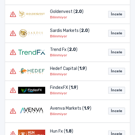
Goldenvest (
2.0
)
İncele
Bilinmiyor
Sardis Markets (
2.0
)
İncele
Bilinmiyor
Trend Fx (
2.0
)
İncele
Bilinmiyor
Hedef Capital (
1.9
)
İncele
Bilinmiyor
FindexFX (
1.9
)
İncele
Bilinmiyor
Avenva Markets (
1.9
)
İncele
Bilinmiyor
Hun Fx (
1.8
)
İncele