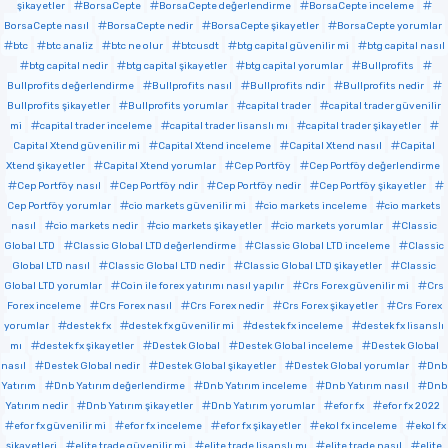
şikayetler
BorsaCepte
BorsaCepte değerlendirme
BorsaCepte inceleme
BorsaCepte nasıl
BorsaCepte nedir
BorsaCepte şikayetler
BorsaCepte yorumlar
btc
btc analiz
btc ne olur
btcusdt
btg capital güvenilir mi
btg capital nasıl
btg capital nedir
btg capital şikayetler
btg capital yorumlar
Bullprofits
Bullprofits değerlendirme
Bullprofits nasıl
Bullprofits ndir
Bullprofits nedir
Bullprofits şikayetler
Bullprofits yorumlar
capital trader
capital trader güvenilir
mi
capital trader inceleme
capital trader lisanslı mı
capital trader şikayetler
Capital Xtend güvenilir mi
Capital Xtend inceleme
Capital Xtend nasıl
Capital
Xtend şikayetler
Capital Xtend yorumlar
Cep Portföy
Cep Portföy değerlendirme
Cep Portföy nasıl
Cep Portföy ndir
Cep Portföy nedir
Cep Portföy şikayetler
Cep Portföy yorumlar
cio markets güvenilir mi
cio markets inceleme
cio markets
nasıl
cio markets nedir
cio markets şikayetler
cio markets yorumlar
Classic
Global LTD
Classic Global LTD değerlendirme
Classic Global LTD inceleme
Classic
Global LTD nasıl
Classic Global LTD nedir
Classic Global LTD şikayetler
Classic
Global LTD yorumlar
Coin ile forex yatırımı nasıl yapılır
Crs Forex güvenilir mi
Crs
Forex inceleme
Crs Forex nasıl
Crs Forex nedir
Crs Forex şikayetler
Crs Forex
yorumlar
destek fx
destek fx güvenilir mi
destek fx inceleme
destek fx lisanslı
mı
destek fx şikayetler
Destek Global
Destek Global inceleme
Destek Global
nasıl
Destek Global nedir
Destek Global şikayetler
Destek Global yorumlar
Dnb
Yatırım
Dnb Yatırım değerlendirme
Dnb Yatırım inceleme
Dnb Yatırım nasıl
Dnb
Yatırım nedir
Dnb Yatırım şikayetler
Dnb Yatırım yorumlar
efor fx
efor fx 2022
efor fx güvenilir mi
efor fx inceleme
efor fx şikayetler
ekol fx inceleme
ekol fx
şikayetleri
elite trade güvenilir mi
elite trade lisanslı mı
elite trade nasıl
elite