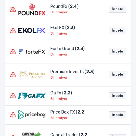
PoundFx (
2.4
)
İncele
Bilinmiyor
Ekol FX (
2.3
)
İncele
Bilinmiyor
Forte Grand (
2.3
)
İncele
Bilinmiyor
Premium Invests (
2.3
)
İncele
Bilinmiyor
Ga Fx (
2.2
)
İncele
Bilinmiyor
Price Box FX (
2.2
)
İncele
Bilinmiyor
Capital Trader (
2.2
)