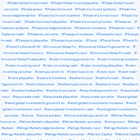
Trade Global Invest nedir
Trade Global Invest şikayetler
Trade Global Invest
yorumlar
trade power
Trade Via Invest
Trade Via Invest açıklama
Trade Via
Invest değerlendirme
Trade Via Invest inceleme
Trade Via Invest nasıl
Trade Via
Invest nedir
Trade Via Invest şikayetler
Trade Via Invest yorumlar
Tradeven
Tradeven açıklama
Tradeven değerlendirme
Tradeven inceleme
Tradeven nasıl
Tradeven nedir
Tradeven yorumlar
Trampa fx inceleme
Trampa fx nasıl
Trampa
fx nedir
Trampa fx şikayetler
Trampa fx yorumlar
Trend
Trend Forex
Trend Fx
Trend Fx Güvenilİr Mi
Universal Global Fx
Universal Global Fx güvenilir mi
Universal Global Fx lisans
Universal Global Fx nasıl
Universal Global Fx nedir
Universal Global Fx şikayetler
valor investing güvenilir mi
valor investing inceleme
valor investing nasıl
valor investing nedir
valor investing şikayetler
valor
investing yorumlar
vlom güvenilir mi
vlom lisanslı mı
vlom nasıl
vlom nedir
vlom şikayetler
wafra fx inceleme
wafra fx nasıl
wafra fx nedir
wafra
fxgüvenilir mi
wafra fxyorumlar
wallex fx güvenilir mi
wallex fx nasıl
wallex fx
nedir
wallex fx şikayetler
wallex fx yorumlar
waystrade güvenilir mi
waystrade
nasıl
waystrade nedir
waystrade şikayetler
waystrade yorumlar
west global
west global investments güvenilir mi
west global investments inceleme
west
global investments nasıl
west global investments nedir
west global investments
yorumlar
winex
winex markets
winex markets güvenilir mi
Winex Markets
lisanslı mı
Winex Markets şikayetler
Winex Markets yorumlar
winex nasıl
Wingo
Markets
Wingo Markets değerlendirme
Wingo Markets nasıl
Wingo Markets nedir
Wingo Markets şikayetler
Wingo Markets yorumlar
Worest Capital
Worest Capital