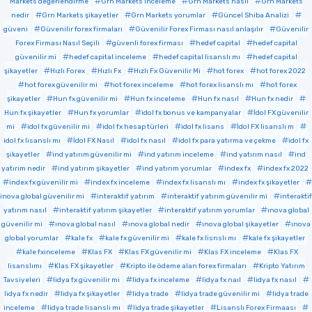
Markets değerlendirme
Grn Markets inceleme
Grn Markets nasıl
Grn Markets
nedir
Grn Markets şikayetler
Grn Markets yorumlar
Güncel Shiba Analizi
güveni
Güvenilir forex firmaları
Güvenilir Forex Firması nasıl anlaşılır
Güvenilir
Forex Firması Nasıl Seçili
güvenli forex firması
hedef capital
hedef capital
güvenilir mi
hedef capital inceleme
hedef capital lisanslı mı
hedef capital
şikayetler
Hızlı Forex
Hızlı Fx
Hızlı Fx Güvenilir Mi
hot forex
hot forex 2022
hot forex güvenilir mi
hot forex inceleme
hot forex lisanslı mı
hot forex
şikayetler
Hun fx güvenilir mi
Hun fx inceleme
Hun fx nasıl
Hun fx nedir
Hun fx şikayetler
Hun fx yorumlar
idol fx bonus ve kampanyalar
İdol FX güvenilir
mi
idol fx güvenilir mi
idol fx hesap türleri
idol fx lisans
İdol FX lisanslı m
idol fx lisanslı mı
İdol FX Nasıl
idol fx nasıl
idol fx para yatırma ve çekme
idol fx
şikayetler
ind yatırım güvenilir mi
ind yatırım inceleme
ind yatırım nasıl
ind
yatırım nedir
ind yatırım şikayetler
ind yatırım yorumlar
index fx
index fx 2022
index fx güvenilir mi
index fx inceleme
index fx lisanslı mı
index fx şikayetler
inova global güvenilir mi
interaktif yatırım
interaktif yatırım güvenilir mi
interaktif
yatırım nasıl
interaktif yatırım şikayetler
interaktif yatırım yorumlar
ınova global
güvenilir mi
ınova global nasıl
ınova global nedir
ınova global şikayetler
ınova
global yorumlar
kale fx
kale fx güvenilir mi
kale fx lisnslı mı
kale fx şikayetler
kale fxinceleme
Klas FX
Klas FX güvenilir mi
Klas FX inceleme
Klas FX
lisanslımı
Klas FX şikayetler
Kripto ile ödeme alan forex firmaları
Kripto Yatırım
Tavsiyeleri
lidya fx güvenilir mi
lidya fx inceleme
lidya fx naıl
lidya fx nasıl
lidya fx nedir
lidya fx şikayetler
lidya trade
lidya trade güvenilir mi
lidya trade
inceleme
lidya trade lisanslı mı
lidya trade şikayetler
Lisanslı Forex Firmaası