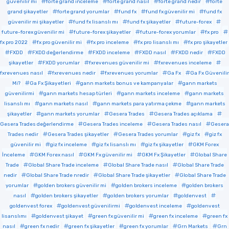
güvenilir mi
forte grand inceleme
forte grand nasıl
forte grand nedir
forte
grand şikayetler
forte grand yorumlar
fund fx
fund fx güvenilir mi
fund fx
güvenilir mi şikayetler
fund fx lisanslı mı
fund fx şikayetler
future-forex
future-forex güvenilir mi
future-forex şikayetler
future-forex yorumlar
fx pro
fx pro 2022
fx pro güvenilir mi
fx pro inceleme
fx pro lisanslı mı
fx pro şikayetler
FXDD
FXDD değerlendirme
FXDD inceleme
FXDD nasıl
FXDD nedir
FXDD
şikayetler
FXDD yorumlar
fxrevenues güvenilir mi
fxrevenues inceleme
fxrevenues nasıl
fxrevenues nedir
fxrevenues yorumlar
Ga Fx
Ga Fx Güvenilir
Mi?
Ga Fx Şikayetleri
gann markets bonus ve kampanyalar
gann markets
güvenilirmi
gann markets hesap türleri
gann markets inceleme
gann markets
lisanslı mı
gann markets nasıl
gann markets para yatırma çekme
gann markets
şikayetler
gann markets yorumlar
Gesera Trades
Gesera Trades açıklama
Gesera Trades değerlendirme
Gesera Trades inceleme
Gesera Trades nasıl
Gesera
Trades nedir
Gesera Trades şikayetler
Gesera Trades yorumlar
giz fx
giz fx
güvenilir mi
giz fx inceleme
giz fx lisanslı mı
giz fx şikayetler
GKM Forex
İnceleme
GKM Forex nasıl
GKM Fx güvenilir mi
GKM Fx Şikayetler
Global Share
Trade
Global Share Trade inceleme
Global Share Trade nasıl
Global Share Trade
nedir
Global Share Trade nredir
Global Share Trade şikayetler
Global Share Trade
yorumlar
golden brokers güvenilir mi
golden brokers inceleme
golden brokers
nasıl
golden brokers şikayetler
golden brokers yorumlar
goldenvest
goldenvest forex
goldenvest güvenilirmi
goldenvest inceleme
goldenvest
lisanslımı
goldenvest şikayet
green fx güvenilir mi
green fx inceleme
green fx
nasıl
green fx nedir
green fx şikayetler
green fx yorumlar
Grn Markets
Grn