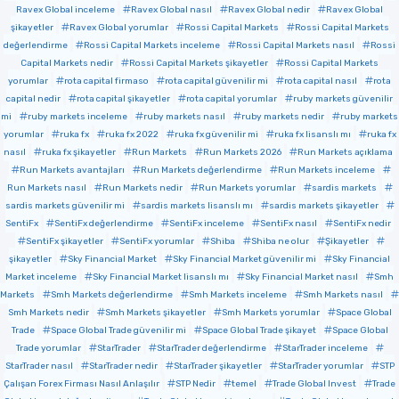
Ravex Global inceleme
Ravex Global nasıl
Ravex Global nedir
Ravex Global
şikayetler
Ravex Global yorumlar
Rossi Capital Markets
Rossi Capital Markets
değerlendirme
Rossi Capital Markets inceleme
Rossi Capital Markets nasıl
Rossi
Capital Markets nedir
Rossi Capital Markets şikayetler
Rossi Capital Markets
yorumlar
rota capital firmaso
rota capital güvenilir mi
rota capital nasıl
rota
capital nedir
rota capital şikayetler
rota capital yorumlar
ruby markets güvenilir
mi
ruby markets inceleme
ruby markets nasıl
ruby markets nedir
ruby markets
yorumlar
ruka fx
ruka fx 2022
ruka fx güvenilir mi
ruka fx lisanslı mı
ruka fx
nasıl
ruka fx şikayetler
Run Markets
Run Markets 2026
Run Markets açıklama
Run Markets avantajları
Run Markets değerlendirme
Run Markets inceleme
Run Markets nasıl
Run Markets nedir
Run Markets yorumlar
sardis markets
sardis markets güvenilir mi
sardis markets lisanslı mı
sardis markets şikayetler
SentiFx
SentiFx değerlendirme
SentiFx inceleme
SentiFx nasıl
SentiFx nedir
SentiFx şikayetler
SentiFx yorumlar
Shiba
Shiba ne olur
Şikayetler
şikayetler
Sky Financial Market
Sky Financial Market güvenilir mi
Sky Financial
Market inceleme
Sky Financial Market lisanslı mı
Sky Financial Market nasıl
Smh
Markets
Smh Markets değerlendirme
Smh Markets inceleme
Smh Markets nasıl
Smh Markets nedir
Smh Markets şikayetler
Smh Markets yorumlar
Space Global
Trade
Space Global Trade güvenilir mi
Space Global Trade şikayet
Space Global
Trade yorumlar
StarTrader
StarTrader değerlendirme
StarTrader inceleme
StarTrader nasıl
StarTrader nedir
StarTrader şikayetler
StarTrader yorumlar
STP
Çalışan Forex Firması Nasıl Anlaşılır
STP Nedir
temel
Trade Global Invest
Trade