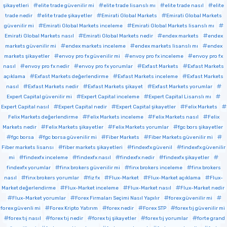
şikayetleri
elite trade güvenilir mi
elite trade lisanslı mı
elite trade nasıl
elite
trade nedir
elite trade şikayetler
Emirati Global Markets
Emirati Global Markets
güvenilir mi
Emirati Global Markets inceleme
Emirati Global Markets lisanslı mı
Emirati Global Markets nasıl
Emirati Global Markets nedir
endex markets
endex
markets güvenilir mi
endex markets inceleme
endex markets lisanslı mı
endex
markets şikayetler
envoy pro fx güvenilir mi
envoy pro fx inceleme
envoy pro fx
nasıl
envoy pro fx nedir
envoy pro fx yorumlar
Exfast Markets
Exfast Markets
açıklama
Exfast Markets değerlendirme
Exfast Markets inceleme
Exfast Markets
nasıl
Exfast Markets nedir
Exfast Markets şikayet
Exfast Markets yorumlar
Expert Capital güvenilir mi
Expert Capital inceleme
Expert Capital Lisanslı mı
Expert Capital nasıl
Expert Capital nedir
Expert Capital şikayetler
Felix Markets
Felix Markets değerlendirme
Felix Markets inceleme
Felix Markets nasıl
Felix
Markets nedir
Felix Markets şikayetler
Felix Markets yorumlar
fgc bors şikayetler
fgc borsa
fgc borsa güvenilir mi
Fiber Markets
Fiber Markets güvenilir mi
Fiber markets lisansı
fiber markets şikayetleri
findexfx güvenil
findexfx güvenilir
mi
findexfx inceleme
findexfx nasıl
findexfx nedir
findexfx şikayetler
findexfx yorumlar
finx brokers güvenilir mi
finx brokers inceleme
finx brokers
nasıl
finx brokers yorumlar
fiz fx
Flux-Market
Flux-Market açıklama
Flux-
Market değerlendirme
Flux-Market inceleme
Flux-Market nasıl
Flux-Market nedir
Flux-Market yorumlar
Forex Firmaları Seçimi Nasıl Yapılır
forex güvenilir mi
forex güvenli mi
Forex Kripto Yatırım
forex nedir
Forex STP
forex tıj güvenilir mi
forex tıj nasıl
forex tıj nedir
forex tıj şikayetler
forex tıj yorumlar
forte grand