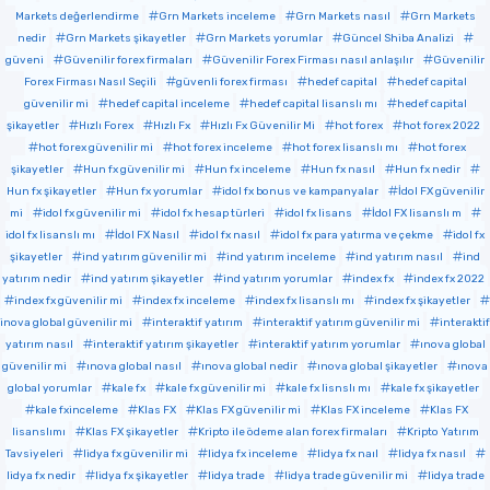
Markets değerlendirme
Grn Markets inceleme
Grn Markets nasıl
Grn Markets
nedir
Grn Markets şikayetler
Grn Markets yorumlar
Güncel Shiba Analizi
güveni
Güvenilir forex firmaları
Güvenilir Forex Firması nasıl anlaşılır
Güvenilir
Forex Firması Nasıl Seçili
güvenli forex firması
hedef capital
hedef capital
güvenilir mi
hedef capital inceleme
hedef capital lisanslı mı
hedef capital
şikayetler
Hızlı Forex
Hızlı Fx
Hızlı Fx Güvenilir Mi
hot forex
hot forex 2022
hot forex güvenilir mi
hot forex inceleme
hot forex lisanslı mı
hot forex
şikayetler
Hun fx güvenilir mi
Hun fx inceleme
Hun fx nasıl
Hun fx nedir
Hun fx şikayetler
Hun fx yorumlar
idol fx bonus ve kampanyalar
İdol FX güvenilir
mi
idol fx güvenilir mi
idol fx hesap türleri
idol fx lisans
İdol FX lisanslı m
idol fx lisanslı mı
İdol FX Nasıl
idol fx nasıl
idol fx para yatırma ve çekme
idol fx
şikayetler
ind yatırım güvenilir mi
ind yatırım inceleme
ind yatırım nasıl
ind
yatırım nedir
ind yatırım şikayetler
ind yatırım yorumlar
index fx
index fx 2022
index fx güvenilir mi
index fx inceleme
index fx lisanslı mı
index fx şikayetler
inova global güvenilir mi
interaktif yatırım
interaktif yatırım güvenilir mi
interaktif
yatırım nasıl
interaktif yatırım şikayetler
interaktif yatırım yorumlar
ınova global
güvenilir mi
ınova global nasıl
ınova global nedir
ınova global şikayetler
ınova
global yorumlar
kale fx
kale fx güvenilir mi
kale fx lisnslı mı
kale fx şikayetler
kale fxinceleme
Klas FX
Klas FX güvenilir mi
Klas FX inceleme
Klas FX
lisanslımı
Klas FX şikayetler
Kripto ile ödeme alan forex firmaları
Kripto Yatırım
Tavsiyeleri
lidya fx güvenilir mi
lidya fx inceleme
lidya fx naıl
lidya fx nasıl
lidya fx nedir
lidya fx şikayetler
lidya trade
lidya trade güvenilir mi
lidya trade