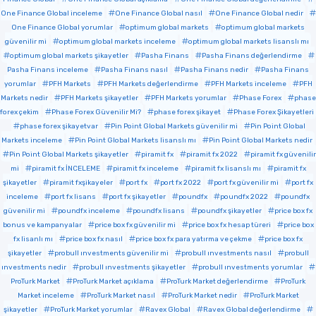
One Finance Global inceleme
One Finance Global nasıl
One Finance Global nedir
One Finance Global yorumlar
optimum global markets
optimum global markets
güvenilir mi
optimum global markets inceleme
optimum global markets lisanslı mı
optimum global markets şikayetler
Pasha Finans
Pasha Finans değerlendirme
Pasha Finans inceleme
Pasha Finans nasıl
Pasha Finans nedir
Pasha Finans
yorumlar
PFH Markets
PFH Markets değerlendirme
PFH Markets inceleme
PFH
Markets nedir
PFH Markets şikayetler
PFH Markets yorumlar
Phase Forex
phase
forex çekim
Phase Forex Güvenilir Mi?
phase forex şikayet
Phase Forex Şikayetleri
phase forex şikayetvar
Pin Point Global Markets güvenilir mi
Pin Point Global
Markets inceleme
Pin Point Global Markets lisanslı mı
Pin Point Global Markets nedir
Pin Point Global Markets şikayetler
piramit fx
piramit fx 2022
piramit fx güvenilir
mi
piramit fx İNCELEME
piramit fx inceleme
piramit fx lisanslı mı
piramit fx
şikayetler
piramit fxşikayeler
port fx
port fx 2022
port fx güvenilir mi
port fx
inceleme
port fx lisans
port fx şikayetler
poundfx
poundfx 2022
poundfx
güvenilir mi
poundfx inceleme
poundfx lisans
poundfx şikayetler
price box fx
bonus ve kampanyalar
price box fx güvenilir mi
price box fx hesap türeri
price box
fx lisanlı mı
price box fx nasıl
price box fx para yatırma ve çekme
price box fx
şikayetler
probull ınvestments güvenilir mi
probull ınvestments nasıl
probull
ınvestments nedir
probull ınvestments şikayetler
probull ınvestments yorumlar
ProTurk Market
ProTurk Market açıklama
ProTurk Market değerlendirme
ProTurk
Market inceleme
ProTurk Market nasıl
ProTurk Market nedir
ProTurk Market
şikayetler
ProTurk Market yorumlar
Ravex Global
Ravex Global değerlendirme