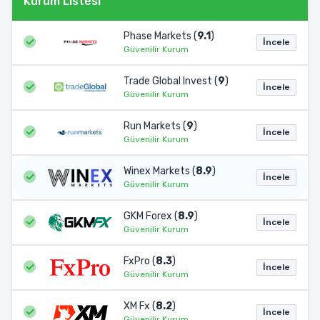
Kurum Listesi
Phase Markets (
9.1
)
İncele
Güvenilir Kurum
Trade Global Invest (
9
)
İncele
Güvenilir Kurum
Run Markets (
9
)
İncele
Güvenilir Kurum
Winex Markets (
8.9
)
İncele
Güvenilir Kurum
GKM Forex (
8.9
)
İncele
Güvenilir Kurum
FxPro (
8.3
)
İncele
Güvenilir Kurum
XM Fx (
8.2
)
İncele
Güvenilir Kurum