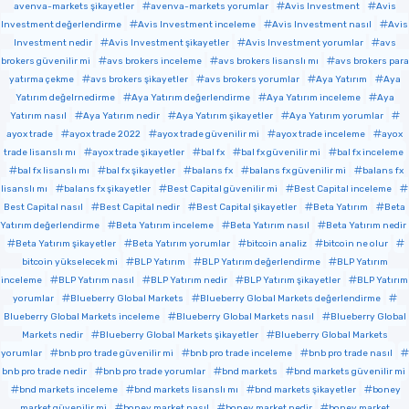
avenva-markets şikayetler
avenva-markets yorumlar
Avis Investment
Avis
Investment değerlendirme
Avis Investment inceleme
Avis Investment nasıl
Avis
Investment nedir
Avis Investment şikayetler
Avis Investment yorumlar
avs
brokers güvenilir mi
avs brokers inceleme
avs brokers lisanslı mı
avs brokers para
yatırma çekme
avs brokers şikayetler
avs brokers yorumlar
Aya Yatırım
Aya
Yatırım değelrnedirme
Aya Yatırım değerlendirme
Aya Yatırım inceleme
Aya
Yatırım nasıl
Aya Yatırım nedir
Aya Yatırım şikayetler
Aya Yatırım yorumlar
ayox trade
ayox trade 2022
ayox trade güvenilir mi
ayox trade inceleme
ayox
trade lisanslı mı
ayox trade şikayetler
bal fx
bal fx güvenilir mi
bal fx inceleme
bal fx lisanslı mı
bal fx şikayetler
balans fx
balans fx güvenilir mi
balans fx
lisanslı mı
balans fx şikayetler
Best Capital güvenilir mi
Best Capital inceleme
Best Capital nasıl
Best Capital nedir
Best Capital şikayetler
Beta Yatırım
Beta
Yatırım değerlendirme
Beta Yatırım inceleme
Beta Yatırım nasıl
Beta Yatırım nedir
Beta Yatırım şikayetler
Beta Yatırım yorumlar
bitcoin analiz
bitcoin ne olur
bitcoin yükselecek mi
BLP Yatırım
BLP Yatırım değerlendirme
BLP Yatırım
inceleme
BLP Yatırım nasıl
BLP Yatırım nedir
BLP Yatırım şikayetler
BLP Yatırım
yorumlar
Blueberry Global Markets
Blueberry Global Markets değerlendirme
Blueberry Global Markets inceleme
Blueberry Global Markets nasıl
Blueberry Global
Markets nedir
Blueberry Global Markets şikayetler
Blueberry Global Markets
yorumlar
bnb pro trade güvenilir mi
bnb pro trade inceleme
bnb pro trade nasıl
bnb pro trade nedir
bnb pro trade yorumlar
bnd markets
bnd markets güvenilir mi
bnd markets inceleme
bnd markets lisanslı mı
bnd markets şikayetler
boney
market güvenilir mi
boney market nasıl
boney market nedir
boney market