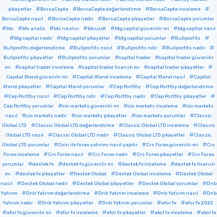
şikayetler
BorsaCepte
BorsaCepte değerlendirme
BorsaCepte inceleme
BorsaCepte nasıl
BorsaCepte nedir
BorsaCepte şikayetler
BorsaCepte yorumlar
btc
btc analiz
btc ne olur
btcusdt
btg capital güvenilir mi
btg capital nasıl
btg capital nedir
btg capital şikayetler
btg capital yorumlar
Bullprofits
Bullprofits değerlendirme
Bullprofits nasıl
Bullprofits ndir
Bullprofits nedir
Bullprofits şikayetler
Bullprofits yorumlar
capital trader
capital trader güvenilir
mi
capital trader inceleme
capital trader lisanslı mı
capital trader şikayetler
Capital Xtend güvenilir mi
Capital Xtend inceleme
Capital Xtend nasıl
Capital
Xtend şikayetler
Capital Xtend yorumlar
Cep Portföy
Cep Portföy değerlendirme
Cep Portföy nasıl
Cep Portföy ndir
Cep Portföy nedir
Cep Portföy şikayetler
Cep Portföy yorumlar
cio markets güvenilir mi
cio markets inceleme
cio markets
nasıl
cio markets nedir
cio markets şikayetler
cio markets yorumlar
Classic
Global LTD
Classic Global LTD değerlendirme
Classic Global LTD inceleme
Classic
Global LTD nasıl
Classic Global LTD nedir
Classic Global LTD şikayetler
Classic
Global LTD yorumlar
Coin ile forex yatırımı nasıl yapılır
Crs Forex güvenilir mi
Crs
Forex inceleme
Crs Forex nasıl
Crs Forex nedir
Crs Forex şikayetler
Crs Forex
yorumlar
destek fx
destek fx güvenilir mi
destek fx inceleme
destek fx lisanslı
mı
destek fx şikayetler
Destek Global
Destek Global inceleme
Destek Global
nasıl
Destek Global nedir
Destek Global şikayetler
Destek Global yorumlar
Dnb
Yatırım
Dnb Yatırım değerlendirme
Dnb Yatırım inceleme
Dnb Yatırım nasıl
Dnb
Yatırım nedir
Dnb Yatırım şikayetler
Dnb Yatırım yorumlar
efor fx
efor fx 2022
efor fx güvenilir mi
efor fx inceleme
efor fx şikayetler
ekol fx inceleme
ekol fx