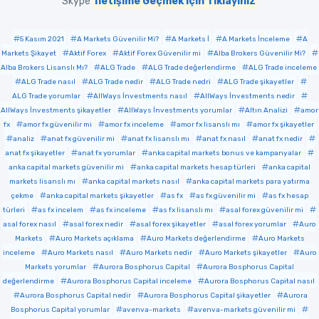
Skype
İletişime Geçmek için Tıklayınız
5 Kasım 2021
A Markets Güvenilir Mi?
A Markets İ
A Markets İnceleme
A
Markets Şikayet
Aktif Forex
Aktif Forex Güvenilir mi
Alba Brokers Güvenilir Mi?
Alba Brokers Lisanslı Mı?
ALG Trade
ALG Trade değerlendirme
ALG Trade inceleme
ALG Trade nasıl
ALG Trade nedir
ALG Trade nedri
ALG Trade şikayetler
ALG Trade yorumlar
AllWays İnvestments nasıl
AllWays İnvestments nedir
AllWays İnvestments şikayetler
AllWays İnvestments yorumlar
Altın Analizi
amor
fx
amor fx güvenilir mi
amor fx inceleme
amor fx lisanslı mı
amor fx şikayetler
analiz
anat fx güvenilir mi
anat fx lisanslı mı
anat fx nasıl
anat fx nedir
anat fx şikayetler
anat fx yorumlar
anka capital markets bonus ve kampanyalar
anka capital markets güvenilir mi
anka capital markets hesap türleri
anka capital
markets lisanslı mı
anka capital markets nasıl
anka capital markets para yatırma
çekme
anka capital markets şikayetler
as fx
as fx güvenilir mi
as fx hesap
türleri
as fx incelem
as fx inceleme
as fx lisanslı mı
asal forex güvenilir mi
asal forex nasıl
asal forex nedir
asal forex şikayetler
asal forex yorumlar
Auro
Markets
Auro Markets açıklama
Auro Markets değerlendirme
Auro Markets
inceleme
Auro Markets nasıl
Auro Markets nedir
Auro Markets şikayetler
Auro
Markets yorumlar
Aurora Bosphorus Capital
Aurora Bosphorus Capital
değerlendirme
Aurora Bosphorus Capital inceleme
Aurora Bosphorus Capital nasıl
Aurora Bosphorus Capital nedir
Aurora Bosphorus Capital şikayetler
Aurora
Bosphorus Capital yorumlar
avenva-markets
avenva-markets güvenilir mi