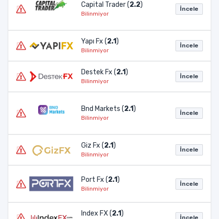
Capital Trader (
2.2
)
İncele
Bilinmiyor
Yapı Fx (
2.1
)
İncele
Bilinmiyor
Destek Fx (
2.1
)
İncele
Bilinmiyor
Bnd Markets (
2.1
)
İncele
Bilinmiyor
Giz Fx (
2.1
)
İncele
Bilinmiyor
Port Fx (
2.1
)
İncele
Bilinmiyor
Index FX (
2.1
)
İncele