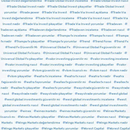
Global Invest değerlendirme
Trade Global Invest inceleme
Trade Global Invest nasıl
Trade Global Invest nedir
Trade Global Invest şikayetler
Trade Global Invest
yorumlar
trade power
Trade Via Invest
Trade Via Invest açıklama
Trade Via
Invest değerlendirme
Trade Via Invest inceleme
Trade Via Invest nasıl
Trade Via
Invest nedir
Trade Via Invest şikayetler
Trade Via Invest yorumlar
Tradeven
Tradeven açıklama
Tradeven değerlendirme
Tradeven inceleme
Tradeven nasıl
Tradeven nedir
Tradeven yorumlar
Trampa fx inceleme
Trampa fx nasıl
Trampa
fx nedir
Trampa fx şikayetler
Trampa fx yorumlar
Trend
Trend Forex
Trend Fx
Trend Fx Güvenilİr Mi
Universal Global Fx
Universal Global Fx güvenilir mi
Universal Global Fx lisans
Universal Global Fx nasıl
Universal Global Fx nedir
Universal Global Fx şikayetler
valor investing güvenilir mi
valor investing inceleme
valor investing nasıl
valor investing nedir
valor investing şikayetler
valor
investing yorumlar
vlom güvenilir mi
vlom lisanslı mı
vlom nasıl
vlom nedir
vlom şikayetler
wafra fx inceleme
wafra fx nasıl
wafra fx nedir
wafra
fxgüvenilir mi
wafra fxyorumlar
wallex fx güvenilir mi
wallex fx nasıl
wallex fx
nedir
wallex fx şikayetler
wallex fx yorumlar
waystrade güvenilir mi
waystrade
nasıl
waystrade nedir
waystrade şikayetler
waystrade yorumlar
west global
west global investments güvenilir mi
west global investments inceleme
west
global investments nasıl
west global investments nedir
west global investments
yorumlar
winex
winex markets
winex markets güvenilir mi
Winex Markets
lisanslı mı
Winex Markets şikayetler
Winex Markets yorumlar
winex nasıl
Wingo
Markets
Wingo Markets değerlendirme
Wingo Markets nasıl
Wingo Markets nedir
Wingo Markets şikayetler
Wingo Markets yorumlar
Worest Capital
Worest Capital