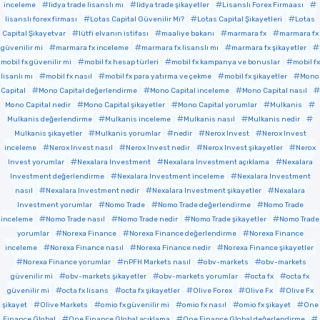
inceleme
lidya trade lisanslı mı
lidya trade şikayetler
Lisanslı Forex Firmaası
lisanslı forex firması
Lotas Capital Güvenilir Mi?
Lotas Capital Şikayetleri
Lotas
Capital Şikayetvar
lütfi elvanın istifası
maaliye bakanı
marmara fx
marmara fx
güvenilir mi
marmara fx inceleme
marmara fx lisanslı mı
marmara fx şikayetler
mobil fx güvenilir mi
mobil fx hesap türleri
mobil fx kampanya ve bonuslar
mobil fx
lisanlı mı
mobil fx nasıl
mobil fx para yatırma ve çekme
mobil fx şikayetler
Mono
Capital
Mono Capital değerlendirme
Mono Capital inceleme
Mono Capital nasıl
Mono Capital nedir
Mono Capital şikayetler
Mono Capital yorumlar
Mulkanis
Mulkanis değerlendirme
Mulkanis inceleme
Mulkanis nasıl
Mulkanis nedir
Mulkanis şikayetler
Mulkanis yorumlar
nedir
Nerox Invest
Nerox Invest
inceleme
Nerox Invest nasıl
Nerox Invest nedir
Nerox Invest şikayetler
Nerox
Invest yorumlar
Nexalara Investment
Nexalara Investment açıklama
Nexalara
Investment değerlendirme
Nexalara Investment inceleme
Nexalara Investment
nasıl
Nexalara Investment nedir
Nexalara Investment şikayetler
Nexalara
Investment yorumlar
Nomo Trade
Nomo Trade değerlendirme
Nomo Trade
inceleme
Nomo Trade nasıl
Nomo Trade nedir
Nomo Trade şikayetler
Nomo Trade
yorumlar
Norexa Finance
Norexa Finance değerlendirme
Norexa Finance
inceleme
Norexa Finance nasıl
Norexa Finance nedir
Norexa Finance şikayetler
Norexa Finance yorumlar
nPFH Markets nasıl
obv-markets
obv-markets
güvenilir mi
obv-markets şikayetler
obv-markets yorumlar
octa fx
octa fx
güvenilir mi
octa fx lisans
octa fx şikayetler
Olive Forex
Olive Fx
Olive Fx
şikayet
Olive Markets
omio fx güvenilir mi
omio fx nasıl
omio fx şikayet
One
Finance Global
One Finance Global açıklama
One Finance Global değerlendirme