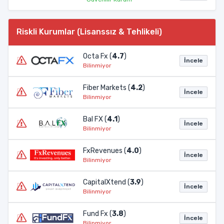
Riskli Kurumlar (Lisanssız & Tehlikeli)
Octa Fx (
4.7
)
İncele
Bilinmiyor
Fiber Markets (
4.2
)
İncele
Bilinmiyor
Bal FX (
4.1
)
İncele
Bilinmiyor
FxRevenues (
4.0
)
İncele
Bilinmiyor
CapitalXtend (
3.9
)
İncele
Bilinmiyor
Fund Fx (
3.8
)
İncele
Bilinmiyor